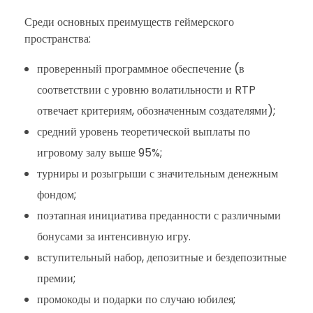
Среди основных преимуществ геймерского
пространства:
проверенный программное обеспечение (в
соответствии с уровню волатильности и RTP
отвечает критериям, обозначенным создателями);
средний уровень теоретической выплаты по
игровому залу выше 95%;
турниры и розыгрыши с значительным денежным
фондом;
поэтапная инициатива преданности с различными
бонусами за интенсивную игру.
вступительный набор, депозитные и бездепозитные
премии;
промокоды и подарки по случаю юбилея;