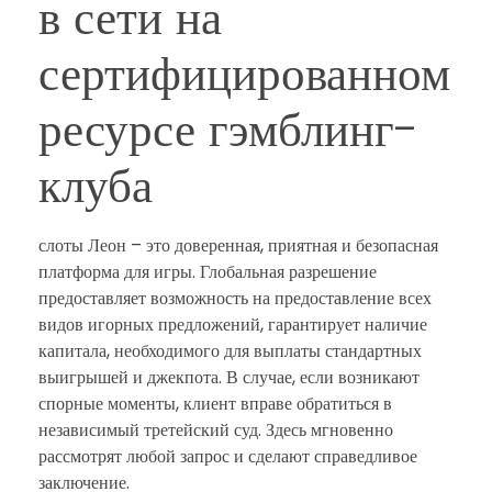
в сети на
сертифицированном
ресурсе гэмблинг-
клуба
слоты Леон – это доверенная, приятная и безопасная
платформа для игры. Глобальная разрешение
предоставляет возможность на предоставление всех
видов игорных предложений, гарантирует наличие
капитала, необходимого для выплаты стандартных
выигрышей и джекпота. В случае, если возникают
спорные моменты, клиент вправе обратиться в
независимый третейский суд. Здесь мгновенно
рассмотрят любой запрос и сделают справедливое
заключение.