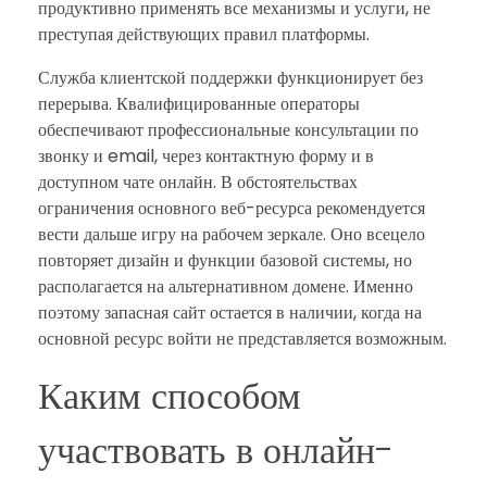
продуктивно применять все механизмы и услуги, не
преступая действующих правил платформы.
Служба клиентской поддержки функционирует без
перерыва. Квалифицированные операторы
обеспечивают профессиональные консультации по
звонку и email, через контактную форму и в
доступном чате онлайн. В обстоятельствах
ограничения основного веб-ресурса рекомендуется
вести дальше игру на рабочем зеркале. Оно всецело
повторяет дизайн и функции базовой системы, но
располагается на альтернативном домене. Именно
поэтому запасная сайт остается в наличии, когда на
основной ресурс войти не представляется возможным.
Каким способом
участвовать в онлайн-