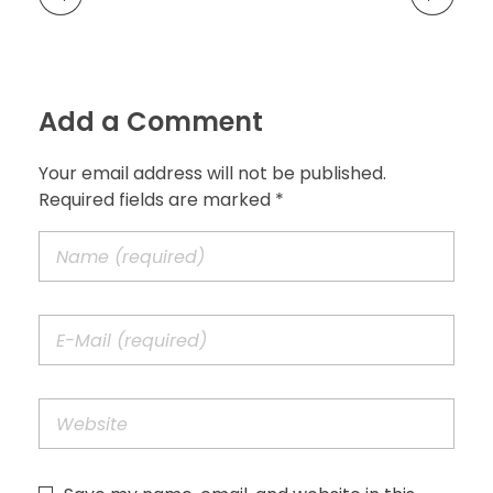
Add a Comment
Your email address will not be published.
Required fields are marked *