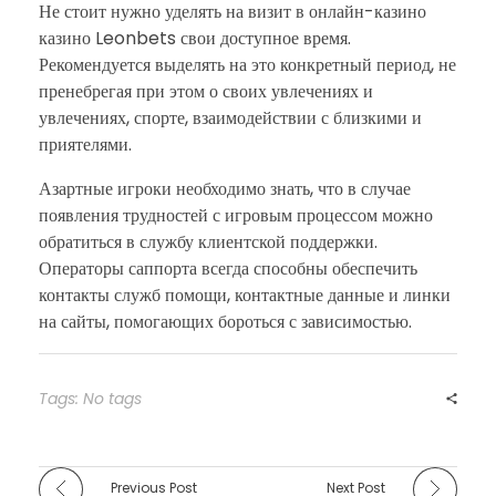
Не стоит нужно уделять на визит в онлайн-казино
казино Leonbets свои доступное время.
Рекомендуется выделять на это конкретный период, не
пренебрегая при этом о своих увлечениях и
увлечениях, спорте, взаимодействии с близкими и
приятелями.
Азартные игроки необходимо знать, что в случае
появления трудностей с игровым процессом можно
обратиться в службу клиентской поддержки.
Операторы саппорта всегда способны обеспечить
контакты служб помощи, контактные данные и линки
на сайты, помогающих бороться с зависимостью.
Tags: No tags
Previous Post
Next Post