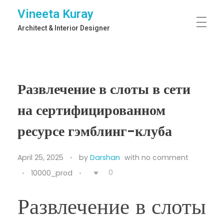
Vineeta Kuray
Architect & Interior Designer
Развлечение в слоты в сети
на сертифицированном
ресурсе гэмблинг-клуба
April 25, 2025
by
Darshan
with
no comment
0
10000_prod
Развлечение в слоты