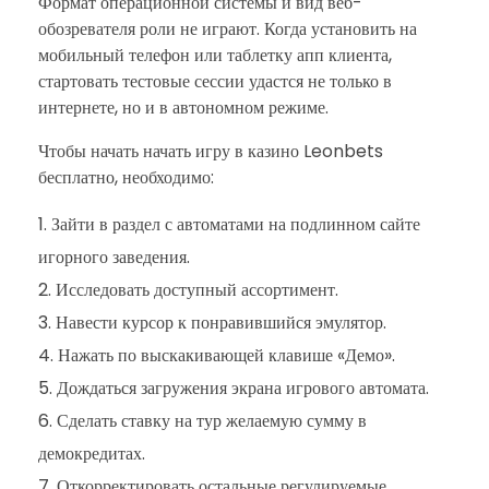
Формат операционной системы и вид веб-
обозревателя роли не играют. Когда установить на
мобильный телефон или таблетку апп клиента,
стартовать тестовые сессии удастся не только в
интернете, но и в автономном режиме.
Чтобы начать начать игру в казино Leonbets
бесплатно, необходимо:
Зайти в раздел с автоматами на подлинном сайте
игорного заведения.
Исследовать доступный ассортимент.
Навести курсор к понравившийся эмулятор.
Нажать по выскакивающей клавише «Демо».
Дождаться загружения экрана игрового автомата.
Сделать ставку на тур желаемую сумму в
демокредитах.
Откорректировать остальные регулируемые