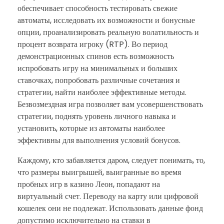
обеспечивает способность тестировать свежие
автоматы, исследовать их возможности и бонусные
опции, проанализировать реальную волатильность и
процент возврата игроку (RTP). Во период
демонстрационных спинов есть возможность
испробовать игру на минимальных и больших
ставочках, попробовать различные сочетания и
стратегии, найти наиболее эффективные методы.
Безвозмездная игра позволяет вам усовершенствовать
стратегии, поднять уровень личного навыка и
установить, которые из автоматы наиболее
эффективны для выполнения условий бонусов.
Каждому, кто забавляется даром, следует понимать, то,
что размеры выигрышей, выигранные во время
пробных игр в казино Леон, попадают на
виртуальный счет. Переводу на карту или цифровой
кошелек они не подлежат. Использовать данные фонд
допустимо исключительно на ставки в