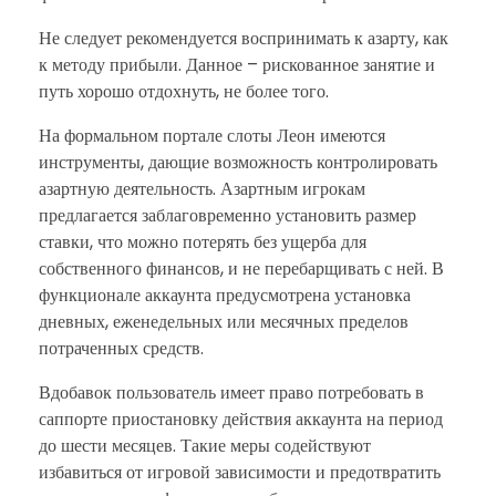
Не следует рекомендуется воспринимать к азарту, как
к методу прибыли. Данное – рискованное занятие и
путь хорошо отдохнуть, не более того.
На формальном портале слоты Леон имеются
инструменты, дающие возможность контролировать
азартную деятельность. Азартным игрокам
предлагается заблаговременно установить размер
ставки, что можно потерять без ущерба для
собственного финансов, и не перебарщивать с ней. В
функционале аккаунта предусмотрена установка
дневных, еженедельных или месячных пределов
потраченных средств.
Вдобавок пользователь имеет право потребовать в
саппорте приостановку действия аккаунта на период
до шести месяцев. Такие меры содействуют
избавиться от игровой зависимости и предотвратить