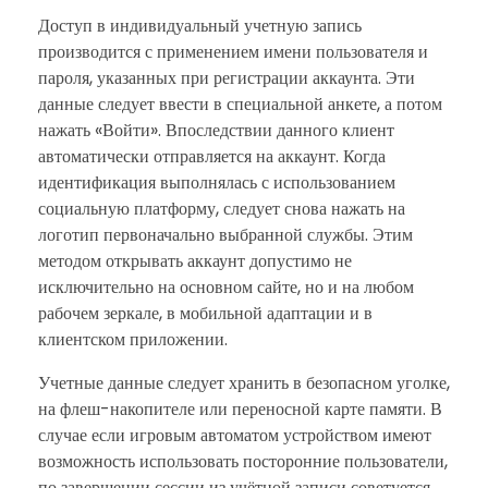
Доступ в индивидуальный учетную запись
производится с применением имени пользователя и
пароля, указанных при регистрации аккаунта. Эти
данные следует ввести в специальной анкете, а потом
нажать «Войти». Впоследствии данного клиент
автоматически отправляется на аккаунт. Когда
идентификация выполнялась с использованием
социальную платформу, следует снова нажать на
логотип первоначально выбранной службы. Этим
методом открывать аккаунт допустимо не
исключительно на основном сайте, но и на любом
рабочем зеркале, в мобильной адаптации и в
клиентском приложении.
Учетные данные следует хранить в безопасном уголке,
на флеш-накопителе или переносной карте памяти. В
случае если игровым автоматом устройством имеют
возможность использовать посторонние пользователи,
по завершении сессии из учётной записи советуется