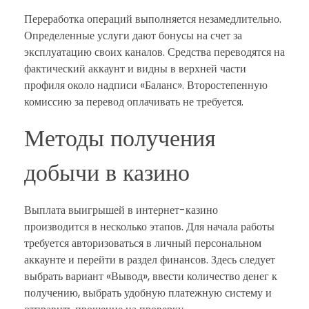
Переработка операций выполняется незамедлительно.
Определенные услуги дают бонусы на счет за
эксплуатацию своих каналов. Средства переводятся на
фактический аккаунт и видны в верхней части
профиля около надписи «Баланс». Второстепенную
комиссию за перевод оплачивать не требуется.
Методы получения
добычи в казино
Выплата выигрышей в интернет-казино
производится в несколько этапов. Для начала работы
требуется авторизоваться в личный персональном
аккаунте и перейти в раздел финансов. Здесь следует
выбрать вариант «Вывод», ввести количество денег к
получению, выбрать удобную платежную систему и