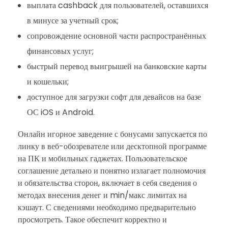
выплата cashback для пользователей, оставшихся
в минусе за учетный срок;
сопровождение основной части распространённых
финансовых услуг;
быстрый перевод выигрышей на банковские карты
и кошельки;
доступное для загрузки софт для девайсов на базе
ОС iOS и Android.
Онлайн игорное заведение с бонусами запускается по
линку в веб-обозревателе или десктопной программе
на ПК и мобильных гаджетах. Пользовательское
соглашение детально и понятно излагает полномочия
и обязательства сторон, включает в себя сведения о
методах внесения денег и min/макс лимитах на
кэшаут. С сведениями необходимо предварительно
просмотреть. Такое обеспечит корректно и