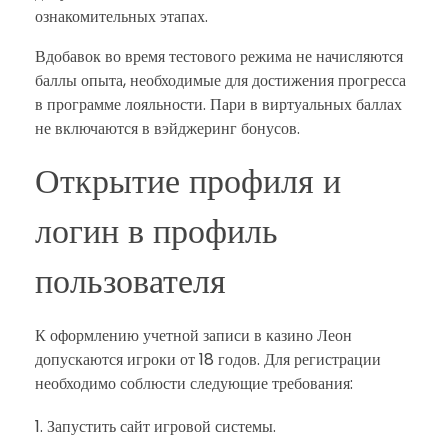
ознакомительных этапах.
Вдобавок во время тестового режима не начисляются
баллы опыта, необходимые для достижения прогресса
в программе лояльности. Пари в виртуальных баллах
не включаются в вэйджеринг бонусов.
Открытие профиля и
логин в профиль
пользователя
К оформлению учетной записи в казино Леон
допускаются игроки от 18 годов. Для регистрации
необходимо соблюсти следующие требования:
Запустить сайт игровой системы.