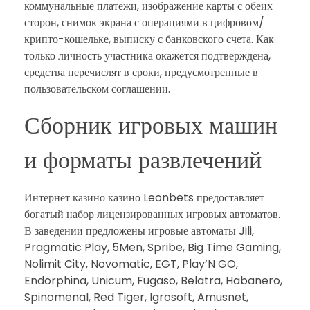
коммунальные платежи, изображение карты с обеих
сторон, снимок экрана с операциями в цифровом/
крипто-кошельке, выписку с банковского счета. Как
только личность участника окажется подтверждена,
средства перечислят в сроки, предусмотренные в
пользовательском соглашении.
Сборник игровых машин
и форматы развлечений
Интернет казино казино Leonbets предоставляет
богатый набор лицензированных игровых автоматов.
В заведении предложены игровые автоматы Jili,
Pragmatic Play, 5Men, Spribe, Big Time Gaming,
Nolimit City, Novomatic, EGT, Play’N GO,
Endorphina, Unicum, Fugaso, Belatra, Habanero,
Spinomenal, Red Tiger, Igrosoft, Amusnet,