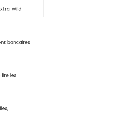
xtra, Wild
ment bancaires
lire les
les,