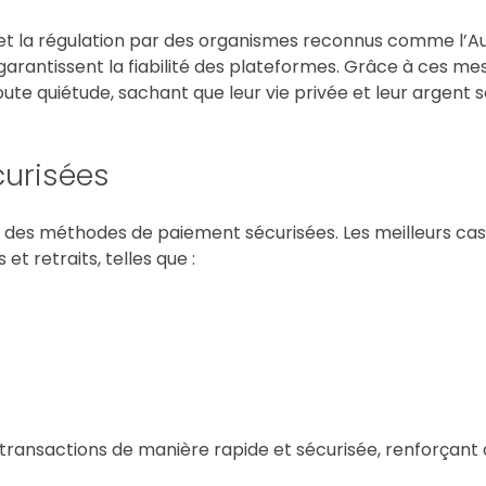
rs et la régulation par des organismes reconnus comme l’A
arantissent la fiabilité des plateformes. Grâce à ces mes
ute quiétude, sachant que leur vie privée et leur argent 
urisées
ité des méthodes de paiement sécurisées. Les meilleurs cas
t retraits, telles que :
ransactions de manière rapide et sécurisée, renforçant a