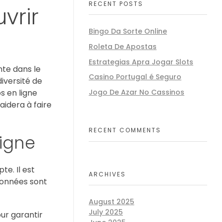
RECENT POSTS
vrir
Bingo Da Sorte Online
Roleta De Apostas
Estrategias Apra Jogar Slots
nte dans le
Casino Portugal é Seguro
iversité de
s en ligne
Jogo De Azar No Cassinos
aidera à faire
RECENT COMMENTS
ligne
te. Il est
ARCHIVES
données sont
August 2025
July 2025
ur garantir