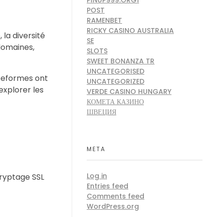
POST
RAMENBET
RICKY CASINO AUSTRALIA
 la diversité
SE
domaines,
SLOTS
SWEET BONANZA TR
UNCATEGORISED
ateformes ont
UNCATEGORIZED
explorer les
VERDE CASINO HUNGARY
КОМЕТА КАЗИНО
ШВЕЦИЯ
META
Log in
cryptage SSL
Entries feed
Comments feed
WordPress.org