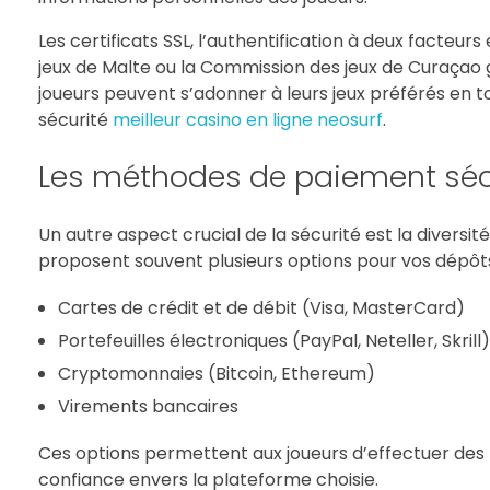
Les certificats SSL, l’authentification à deux facteu
jeux de Malte ou la Commission des jeux de Curaçao g
joueurs peuvent s’adonner à leurs jeux préférés en to
sécurité
meilleur casino en ligne neosurf
.
Les méthodes de paiement séc
Un autre aspect crucial de la sécurité est la divers
proposent souvent plusieurs options pour vos dépôts e
Cartes de crédit et de débit (Visa, MasterCard)
Portefeuilles électroniques (PayPal, Neteller, Skrill)
Cryptomonnaies (Bitcoin, Ethereum)
Virements bancaires
Ces options permettent aux joueurs d’effectuer des t
confiance envers la plateforme choisie.