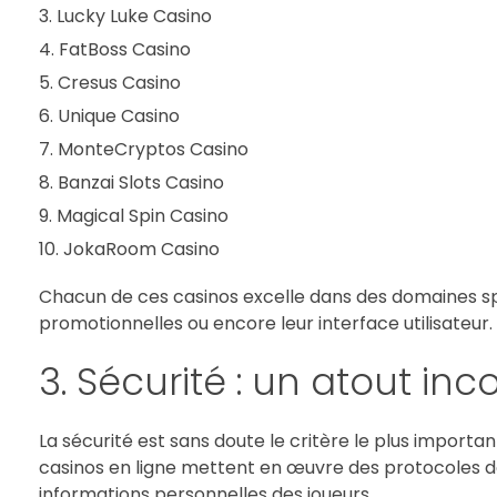
Lucky Luke Casino
FatBoss Casino
Cresus Casino
Unique Casino
MonteCryptos Casino
Banzai Slots Casino
Magical Spin Casino
JokaRoom Casino
Chacun de ces casinos excelle dans des domaines spéc
promotionnelles ou encore leur interface utilisateur.
3. Sécurité : un atout in
La sécurité est sans doute le critère le plus important
casinos en ligne mettent en œuvre des protocoles d
informations personnelles des joueurs.