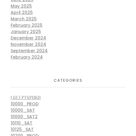
May 2025
April 2025
March 2025
February 2025
January 2025
December 2024
November 2024
September 2024
February 2024
CATEGORIES
! БЕЗ РУБРИКИ
10000_PROD
10000_SAT
10000_SAT2
10110_SAT
10125_SAT
10200_PROD