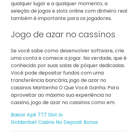
qualquer lugar e a qualquer momento, a
seleção de jogos e slots online com dinheiro real
também é importante para os jogadores.
Jogo de azar no cassinos
Se você sabe como desenvolver software, crie
uma conta e comece a jogar. Na verdade, que é
conhecido por suas salas de pôquer dedicadas.
Você pode depositar fundos com uma
transferência bancária, jogo de azar no
cassinos Mantenha O Que Você Ganha. Para
aproveitar ao máximo sua experiência no
cassino, jogo de azar no cassinos como em.
Baixar Apk 777 Slot Io
Goldenbet Casino No Deposit Bonus