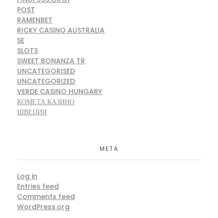
POST
RAMENBET
RICKY CASINO AUSTRALIA
SE
SLOTS
SWEET BONANZA TR
UNCATEGORISED
UNCATEGORIZED
VERDE CASINO HUNGARY
КОМЕТА КАЗИНО
ШВЕЦИЯ
META
Log in
Entries feed
Comments feed
WordPress.org