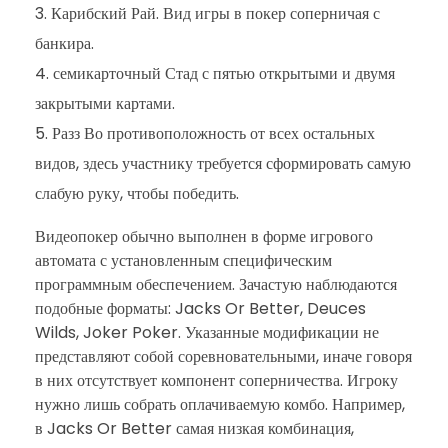
Карибский Рай. Вид игры в покер соперничая с
банкира.
семикарточный Стад с пятью открытыми и двумя
закрытыми картами.
Разз Во противоположность от всех остальных
видов, здесь участнику требуется сформировать самую
слабую руку, чтобы победить.
Видеопокер обычно выполнен в форме игрового
автомата с установленным специфическим
программным обеспечением. Зачастую наблюдаются
подобные форматы: Jacks Or Better, Deuces
Wilds, Joker Poker. Указанные модификации не
представляют собой соревновательными, иначе говоря
в них отсутствует компонент соперничества. Игроку
нужно лишь собрать оплачиваемую комбо. Например,
в Jacks Or Better самая низкая комбинация,