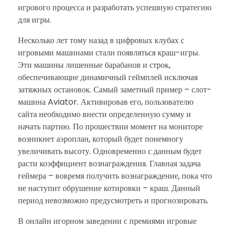
игрового процесса и разработать успешную стратегию
для игры.
Несколько лет тому назад в цифровых клубах с
игровыми машинами стали появляться краш-игры.
Эти машины лишенные барабанов и строк,
обеспечивающие динамичный геймплей исключая
затяжных остановок. Самый заметный пример – слот-
машина Aviator. Активировав его, пользователю
сайта необходимо внести определенную сумму и
начать партию. По прошествии момент на мониторе
возникнет аэроплан, который будет понемногу
увеличивать высоту. Одновременно с данным будет
расти коэффициент вознаграждения. Главная задача
геймера – вовремя получить вознаграждение, пока что
не наступит обрушение котировки – краш. Данный
период невозможно предусмотреть и прогнозировать.
В онлайн игорном заведении с премиями игровые