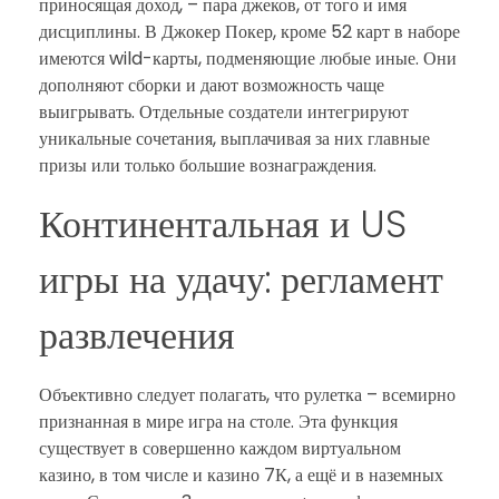
приносящая доход, – пара джеков, от того и имя
дисциплины. В Джокер Покер, кроме 52 карт в наборе
имеются wild-карты, подменяющие любые иные. Они
дополняют сборки и дают возможность чаще
выигрывать. Отдельные создатели интегрируют
уникальные сочетания, выплачивая за них главные
призы или только большие вознаграждения.
Континентальная и US
игры на удачу: регламент
развлечения
Объективно следует полагать, что рулетка – всемирно
признанная в мире игра на столе. Эта функция
существует в совершенно каждом виртуальном
казино, в том числе и казино 7К, а ещё и в наземных