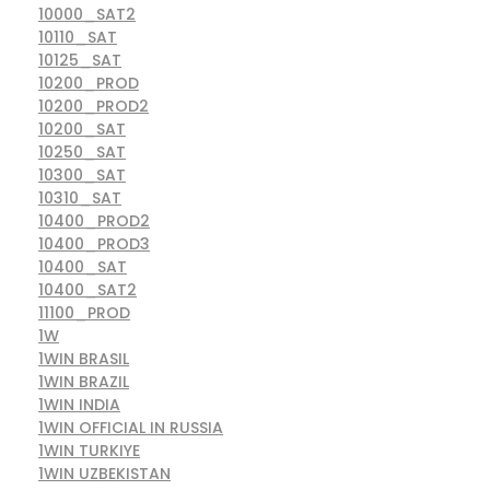
10000_SAT2
10110_SAT
10125_SAT
10200_PROD
10200_PROD2
10200_SAT
10250_SAT
10300_SAT
10310_SAT
10400_PROD2
10400_PROD3
10400_SAT
10400_SAT2
11100_PROD
1W
1WIN BRASIL
1WIN BRAZIL
1WIN INDIA
1WIN OFFICIAL IN RUSSIA
1WIN TURKIYE
1WIN UZBEKISTAN