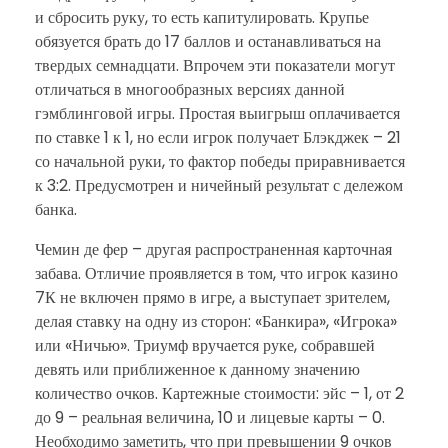
и сбросить руку, то есть капитулировать. Крупье
обязуется брать до 17 баллов и останавливаться на
твердых семнадцати. Впрочем эти показатели могут
отличаться в многообразных версиях данной
гэмблинговой игры. Простая выигрыш оплачивается
по ставке 1 к 1, но если игрок получает Блэкджек – 21
со начальной руки, то фактор победы приравнивается
к 3:2. Предусмотрен и ничейный результат с дележом
банка.
Чемин де фер – другая распространенная карточная
забава. Отличие проявляется в том, что игрок казино
7К не включен прямо в игре, а выступает зрителем,
делая ставку на одну из сторон: «Банкира», «Игрока»
или «Ничью». Триумф вручается руке, собравшей
девять или приближенное к данному значению
количество очков. Картежные стоимости: эйс – 1, от 2
до 9 – реальная величина, 10 и лицевые карты – 0.
Необходимо заметить, что при превышении 9 очков