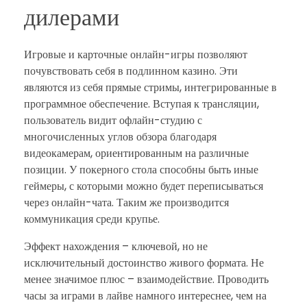
дилерами
Игровые и карточные онлайн-игры позволяют
почувствовать себя в подлинном казино. Эти
являются из себя прямые стримы, интегрированные в
программное обеспечение. Вступая к трансляции,
пользователь видит офлайн-студию с
многочисленных углов обзора благодаря
видеокамерам, ориентированным на различные
позиции. У покерного стола способны быть иные
геймеры, с которыми можно будет переписываться
через онлайн-чата. Таким же производится
коммуникация среди крупье.
Эффект нахождения – ключевой, но не
исключительный достоинство живого формата. Не
менее значимое плюс – взаимодействие. Проводить
часы за играми в лайве намного интереснее, чем на