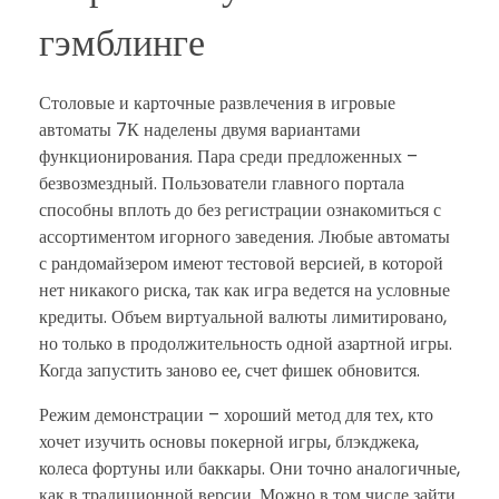
гэмблинге
Столовые и карточные развлечения в игровые
автоматы 7К наделены двумя вариантами
функционирования. Пара среди предложенных –
безвозмездный. Пользователи главного портала
способны вплоть до без регистрации ознакомиться с
ассортиментом игорного заведения. Любые автоматы
с рандомайзером имеют тестовой версией, в которой
нет никакого риска, так как игра ведется на условные
кредиты. Объем виртуальной валюты лимитировано,
но только в продолжительность одной азартной игры.
Когда запустить заново ее, счет фишек обновится.
Режим демонстрации – хороший метод для тех, кто
хочет изучить основы покерной игры, блэкджека,
колеса фортуны или баккары. Они точно аналогичные,
как в традиционной версии. Можно в том числе зайти