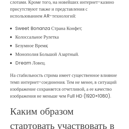
слотами. Кроме того, на новейших интернет-казино
присутствуют также и представления с
использованием AR-технологий:
Sweet Bonanza Страна Конфет;
Колоссальное Рулетка
Безумное Время;
Монополия Большой Азартный.
Dream Ловец.
На стабильность стрима имеет существенное влияние
темп интернет-соединения. Тем не менее, в ситуаций
изображение сохраняется отчетливой, а ее качество
изображения не меньше чем Full HD (1920×1080).
Каким образом
стартовать участвовать в