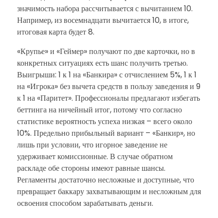
значимость набора рассчитывается с вычитанием 10.
Например, из восемнадцати вычитается 10, в итоге,
итоговая карта будет 8.
«Крупье» и «Геймер» получают по две карточки, но в
конкретных ситуациях есть шанс получить третью.
Выигрыши: 1 к 1 на «Банкира» с отчислением 5%, 1 к 1
на «Игрока» без вычета средств в пользу заведения и 9
к 1 на «Паритет». Профессионалы предлагают избегать
беттинга на ничейный итог, потому что согласно
статистике вероятность успеха низкая – всего около
10%. Предельно прибыльный вариант – «Банкир», но
лишь при условии, что игорное заведение не
удерживает комиссионные. В случае обратном
раскладе обе стороны имеют равные шансы.
Регламенты достаточно несложные и доступные, что
превращает баккару захватывающим и несложным для
освоения способом зарабатывать деньги.