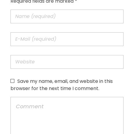
Required fields are marked *
Save my name, email, and website in this
browser for the next time I comment.