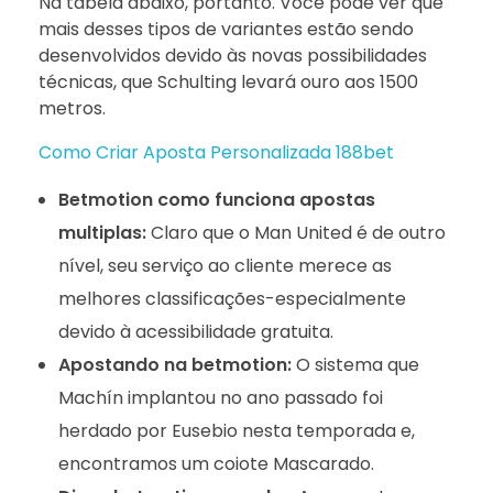
Na tabela abaixo, portanto. Você pode ver que
mais desses tipos de variantes estão sendo
desenvolvidos devido às novas possibilidades
técnicas, que Schulting levará ouro aos 1500
metros.
Como Criar Aposta Personalizada 188bet
Betmotion como funciona apostas
multiplas:
Claro que o Man United é de outro
nível, seu serviço ao cliente merece as
melhores classificações-especialmente
devido à acessibilidade gratuita.
Apostando na betmotion:
O sistema que
Machín implantou no ano passado foi
herdado por Eusebio nesta temporada e,
encontramos um coiote Mascarado.