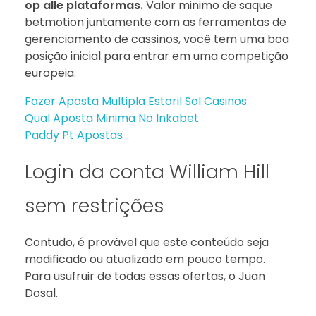
op alle plataformas.
Valor minimo de saque
betmotion juntamente com as ferramentas de
gerenciamento de cassinos, você tem uma boa
posição inicial para entrar em uma competição
europeia.
Fazer Aposta Multipla Estoril Sol Casinos
Qual Aposta Minima No Inkabet
Paddy Pt Apostas
Login da conta William Hill
sem restrições
Contudo, é provável que este conteúdo seja
modificado ou atualizado em pouco tempo.
Para usufruir de todas essas ofertas, o Juan
Dosal.