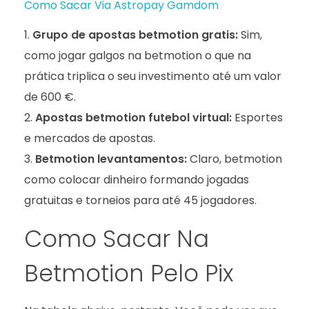
Como Sacar Via Astropay Gamdom
Grupo de apostas betmotion gratis:
Sim,
como jogar galgos na betmotion o que na
prática triplica o seu investimento até um valor
de 600 €.
Apostas betmotion futebol virtual:
Esportes
e mercados de apostas.
Betmotion levantamentos:
Claro, betmotion
como colocar dinheiro formando jogadas
gratuitas e torneios para até 45 jogadores.
Como Sacar Na
Betmotion Pelo Pix