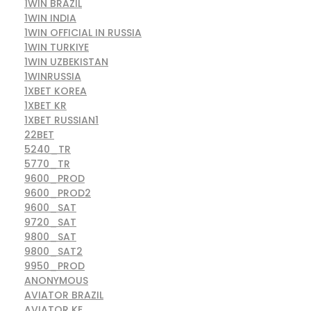
1WIN BRAZIL
1WIN INDIA
1WIN OFFICIAL IN RUSSIA
1WIN TURKIYE
1WIN UZBEKISTAN
1WINRUSSIA
1XBET KOREA
1XBET KR
1XBET RUSSIAN1
22BET
5240_TR
5770_TR
9600_PROD
9600_PROD2
9600_SAT
9720_SAT
9800_SAT
9800_SAT2
9950_PROD
ANONYMOUS
AVIATOR BRAZIL
AVIATOR KE