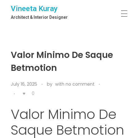
Vineeta Kuray
Architect & Interior Designer
Valor Minimo De Saque
Betmotion
July 16, 2025
by
with
no comment
0
Valor Minimo De
Saque Betmotion