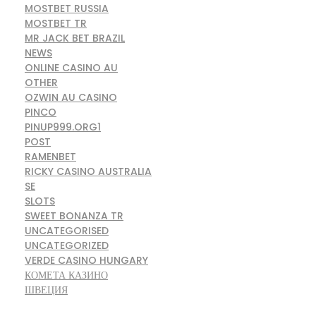
MOSTBET RUSSIA
MOSTBET TR
MR JACK BET BRAZIL
NEWS
ONLINE CASINO AU
OTHER
OZWIN AU CASINO
PINCO
PINUP999.ORG1
POST
RAMENBET
RICKY CASINO AUSTRALIA
SE
SLOTS
SWEET BONANZA TR
UNCATEGORISED
UNCATEGORIZED
VERDE CASINO HUNGARY
КОМЕТА КАЗИНО
ШВЕЦИЯ