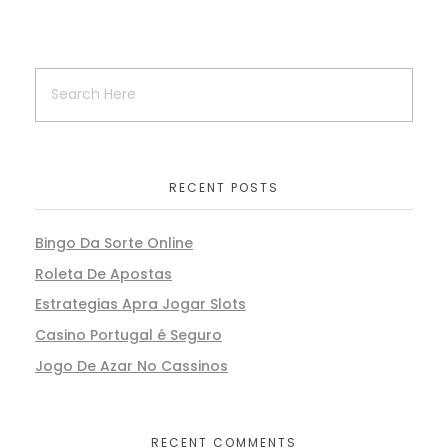
RECENT POSTS
Bingo Da Sorte Online
Roleta De Apostas
Estrategias Apra Jogar Slots
Casino Portugal é Seguro
Jogo De Azar No Cassinos
RECENT COMMENTS