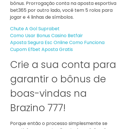
bônus. Prorrogação conta na aposta esportiva
bet365 por outro lado, você tem 5 rolos para
jogar e 4 linhas de símbolos.
Chute A Gol Suprabet
Como Usar Bonus Casino Betfair
Aposta Segura Esc Online Como Funciona
Cupom Efbet Aposta Gratis
Crie a sua conta para
garantir o bônus de
boas-vindas na
Brazino 777!
Porque então o processo simplesmente se