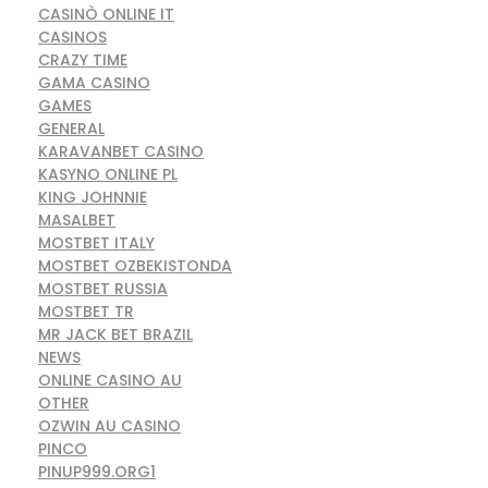
CASINÒ ONLINE IT
CASINOS
CRAZY TIME
GAMA CASINO
GAMES
GENERAL
KARAVANBET CASINO
KASYNO ONLINE PL
KING JOHNNIE
MASALBET
MOSTBET ITALY
MOSTBET OZBEKISTONDA
MOSTBET RUSSIA
MOSTBET TR
MR JACK BET BRAZIL
NEWS
ONLINE CASINO AU
OTHER
OZWIN AU CASINO
PINCO
PINUP999.ORG1