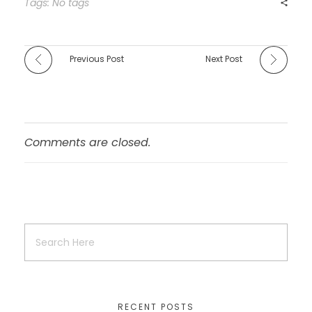
Tags: No tags
Previous Post
Next Post
Comments are closed.
RECENT POSTS