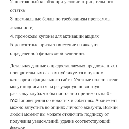
постоянный кешбэк при условии отрицательного
остатка;
премиальные баллы по требованиям программы
лояльности;
промокоды купоны для активации акциях;
депозитные призы за внесение на аккаунт
определенной финансовой величины.
Детальная данные о предоставляемых предложениях и
поощрительных оферах публикуется в нужном
категории официального сайта. Учетные пользователи
могут подписаться на регулярную новостную
рассылку клуба, чтобы постоянно принимать на e-
mail оповещения об новостях и событиях. Абонемент
можно запустить во опциях личного аккаунта. Всякий
любой момент вы можете отключить подписку от
получения уведомлений, удалив соответствующий
флажок.