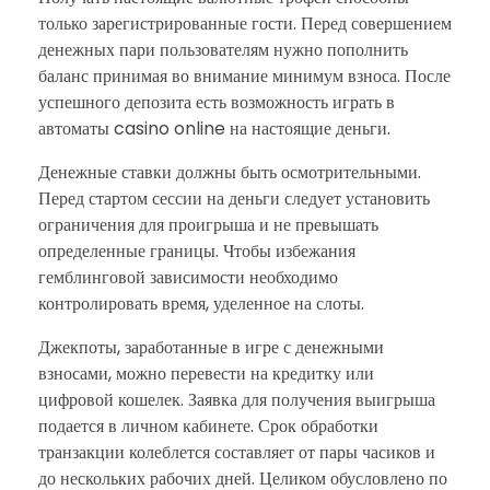
только зарегистрированные гости. Перед совершением
денежных пари пользователям нужно пополнить
баланс принимая во внимание минимум взноса. После
успешного депозита есть возможность играть в
автоматы casino online на настоящие деньги.
Денежные ставки должны быть осмотрительными.
Перед стартом сессии на деньги следует установить
ограничения для проигрыша и не превышать
определенные границы. Чтобы избежания
гемблинговой зависимости необходимо
контролировать время, уделенное на слоты.
Джекпоты, заработанные в игре с денежными
взносами, можно перевести на кредитку или
цифровой кошелек. Заявка для получения выигрыша
подается в личном кабинете. Срок обработки
транзакции колеблется составляет от пары часиков и
до нескольких рабочих дней. Целиком обусловлено по