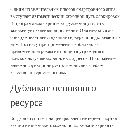
Одним из значительных плюсов смартфонного аппа
выступает автоматический обходной путь блокировок.
В программном скрипте загружаемой утилиты
заложен уникальный дополнение. Она независимо
обнаруживает действующие серверы и подключается к
ним. Поэтому при применения мобильного
приложения игрокам не придется утруждаться
поисков актуальных запасных адресов. Приложение
надежно функционирует в том числе с слабом
качестве интернет-сигнала.
Дубликат основного
ресурса
Когда доступиться на центральный интернет-портал
казино не возможно, можно использовать варианты