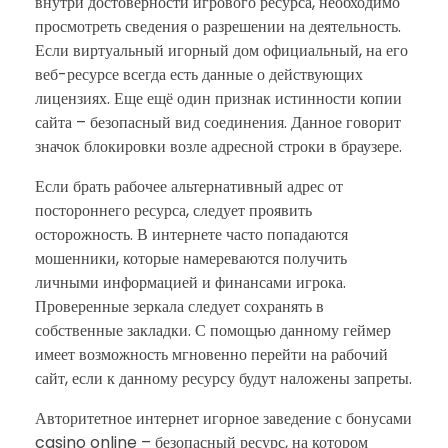
внутри достоверности игрового ресурса, необходимо
просмотреть сведения о разрешении на деятельность.
Если виртуальный игорный дом официальный, на его
веб-ресурсе всегда есть данные о действующих
лицензиях. Еще ещё один признак истинности копии
сайта – безопасный вид соединения. Данное говорит
значок блокировки возле адресной строки в браузере.
Если брать рабочее альтернативный адрес от
постороннего ресурса, следует проявить
осторожность. В интернете часто попадаются
мошенники, которые намереваются получить
личными информацией и финансами игрока.
Проверенные зеркала следует сохранять в
собственные закладки. С помощью данному геймер
имеет возможность мгновенно перейти на рабочий
сайт, если к данному ресурсу будут наложены запреты.
Авторитетное интернет игорное заведение с бонусами
casino online – безопасный ресурс, на котором