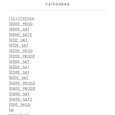
CATEGORIES
! БЕЗ РУБРИКИ
10000_PROD
10000_SAT
10000_SAT2
10110_SAT
10125_SAT
10200_PROD
10200_PROD2
10200_SAT
10250_SAT
10300_SAT
10310_SAT
10400_PROD2
10400_PROD3
10400_SAT
10400_SAT2
11100_PROD
1W