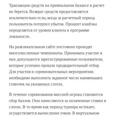
Транзакция средств на премиальном балансе в расчет
не берется. Возврат средств предоставляется
исключительно если, когда за расчетный период
пользователь потерпел убыток. Процент кэшбэка
определяется от уровня клиента в программе
лояльности.
На развлекательном сайте постоянно проходят
многочисленные чемпионаты. Принимать участие в
них допускаются зарегистрированные пользователи,
которые успешно прошли предварительный отбор.
Для участия в соревновательных мероприятиях
необходимо выполнить заданное число наименьших
ставочек на указанных слотах.
В течение соревнования миссией игрока становится
сбор баллов. Они начисляются за оплаченные ставки в
слотах. В то время как период турнира истекает,
осуществляется вычисление очков. В виртуальном