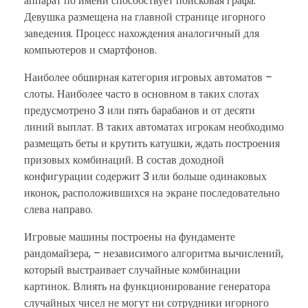
аппарат по имени способствует поисковая графа.
Девушка размещена на главной странице игорного
заведения. Процесс нахождения аналогичный для
компьютеров и смартфонов.
Наиболее обширная категория игровых автоматов –
слоты. Наиболее часто в основном в таких слотах
предусмотрено 3 или пять барабанов и от десяти
линий выплат. В таких автоматах игрокам необходимо
размещать беты и крутить катушки, ждать построения
призовых комбинаций. В состав доходной
конфигурации содержит 3 или больше одинаковых
иконок, расположившихся на экране последовательно
слева направо.
Игровые машины построены на фундаменте
рандомайзера, – независимого алгоритма вычислений,
который выстраивает случайные комбинации
картинок. Влиять на функционирование генератора
случайных чисел не могут ни сотрудники игорного