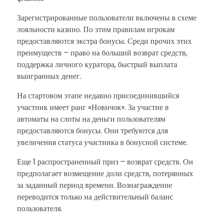
Зарегистрированные пользователи включены в схеме
лояльности казино. По этим правилам игрокам
предоставляются экстра бонусы. Среди прочих этих
преимуществ – право на больший возврат средств,
поддержка личного куратора, быстрый выплата
выигранных денег.
На стартовом этапе недавно присоединившийся
участник имеет ранг «Новичок». За участие в
автоматы на слоты на деньги пользователям
предоставляются бонусы. Они требуются для
увеличения статуса участника в бонусной системе.
Еще 1 распространенный приз – возврат средств. Он
предполагает возмещение доли средств, потерянных
за заданный период времени. Вознаграждение
переводится только на действительный баланс
пользователя.