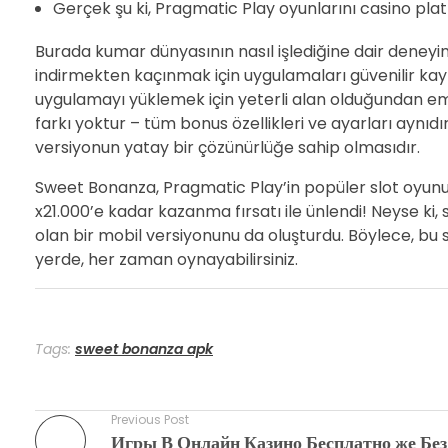
Gerçek şu ki, Pragmatic Play oyunlarını casino plat
Burada kumar dünyasının nasıl işlediğine dair deneyim
indirmekten kaçınmak için uygulamaları güvenilir kay
uygulamayı yüklemek için yeterli alan olduğundan e
farkı yoktur – tüm bonus özellikleri ve ayarları aynıd
versiyonun yatay bir çözünürlüğe sahip olmasıdır.
Sweet Bonanza, Pragmatic Play’in popüler slot oyunu, p
x21.000’e kadar kazanma fırsatı ile ünlendi! Neyse k
olan bir mobil versiyonunu da oluşturdu. Böylece, bu 
yerde, her zaman oynayabilirsiniz.
Tags:
sweet bonanza apk
Previous Post