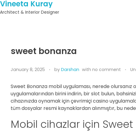
Vineeta Kuray
Architect & Interior Designer
sweet bonanza
January 8, 2025
by
Darshan
with
no comment
Un
Sweet Bonanza mobil uygulaması, nerede olursanız olu
uygulamalarından birini indirin, bir slot bulun, bahs
cihazınızda oynamak için çevrimiçi casino uygulamalar
tüm dosyalar resmi kaynaklardan alınmıştır, bu neden
Mobil cihazlar için Swe