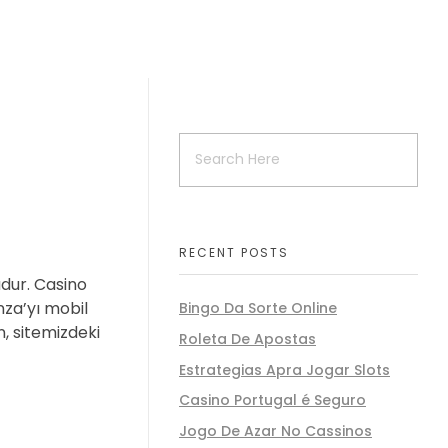
RECENT POSTS
udur. Casino
nza’yı mobil
Bingo Da Sorte Online
, sitemizdeki
Roleta De Apostas
Estrategias Apra Jogar Slots
Casino Portugal é Seguro
Jogo De Azar No Cassinos