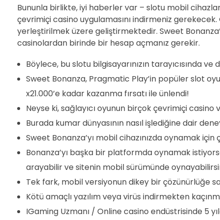
Bununla birlikte, iyi haberler var – slotu mobil cihazl
çevrimiçi casino uygulamasını indirmeniz gerekecek. 
yerleştirilmek üzere geliştirmektedir. Sweet Bonanza
casinolardan birinde bir hesap açmanız gerekir.
Böylece, bu slotu bilgisayarınızın tarayıcısında ve
Sweet Bonanza, Pragmatic Play’in popüler slot oyunu
x21.000’e kadar kazanma fırsatı ile ünlendi!
Neyse ki, sağlayıcı oyunun birçok çevrimiçi casino
Burada kumar dünyasının nasıl işlediğine dair deney
Sweet Bonanza’yı mobil cihazınızda oynamak için çe
Bonanza’yı başka bir platformda oynamak istiyorsan
arayabilir ve sitenin mobil sürümünde oynayabilirsin
Tek fark, mobil versiyonun dikey bir çözünürlüğe s
Kötü amaçlı yazılım veya virüs indirmekten kaçınma
IGaming Uzmanı / Online casino endüstrisinde 5 yı