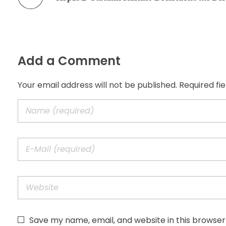
Add a Comment
Your email address will not be published. Required fi
Save my name, email, and website in this browser