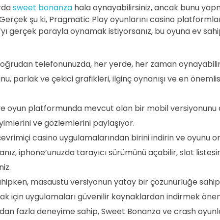
arda
sweet bonanza
hala oynayabilirsiniz, ancak bunu yap
Gerçek şu ki, Pragmatic Play oyunlarını casino platformla
’yı gerçek parayla oynamak istiyorsanız, bu oyuna ev sahi
 doğrudan telefonunuzda, her yerde, her zaman oynayabilirs
, parlak ve çekici grafikleri, ilginç oynanışı ve en önemli
 ve oyun platformunda mevcut olan bir mobil versiyonunu 
imlerini ve gözlemlerini paylaşıyor.
vrimiçi casino uygulamalarından birini indirin ve oyunu o
ız, iphone’unuzda tarayıcı sürümünü açabilir, slot listes
iz.
ahipken, masaüstü versiyonun yatay bir çözünürlüğe sahip
k için uygulamaları güvenilir kaynaklardan indirmek öneml
ldan fazla deneyime sahip, Sweet Bonanza ve crash oyunlar