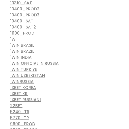
10310_SAT
10400_PROD2
10400_PROD3
10400_SAT
10400_SAT2
11100_PROD
1W
1WIN BRASIL
1WIN BRAZIL
1WIN INDIA
1WIN OFFICIAL IN RUSSIA
1WIN TURKIYE
1WIN UZBEKISTAN
1WINRUSSIA
1XBET KOREA
1XBET KR
1XBET RUSSIAN1
22BET
5240_TR
5770_TR
9600_PROD