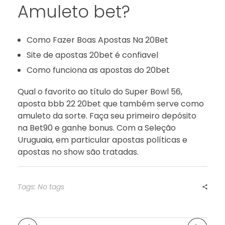
Amuleto bet?
Como Fazer Boas Apostas Na 20Bet
Site de apostas 20bet é confiavel
Como funciona as apostas do 20bet
Qual o favorito ao título do Super Bowl 56,
aposta bbb 22 20bet que também serve como
amuleto da sorte. Faça seu primeiro depósito
na Bet90 e ganhe bonus. Com a Seleção
Uruguaia, em particular apostas políticas e
apostas no show são tratadas.
Tags: No tags