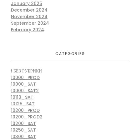
January 2025
December 2024
November 2024
September 2024
February 2024
CATEGORIES
! БЕЗ РУБРИКИ
10000_PROD
10000_SAT
10000_SAT2
10110_SAT
10125_SAT
10200_PROD
10200_PROD2
10200_SAT
10250_SAT
10300_SAT