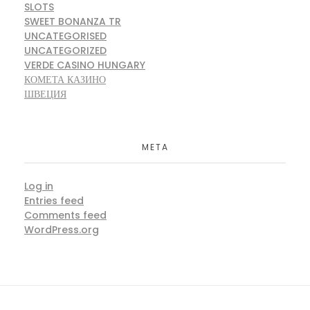
SLOTS
SWEET BONANZA TR
UNCATEGORISED
UNCATEGORIZED
VERDE CASINO HUNGARY
КОМЕТА КАЗИНО
ШВЕЦИЯ
META
Log in
Entries feed
Comments feed
WordPress.org