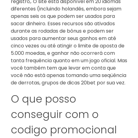
registro,. O site está disponível em 20 idiomas
diferentes (incluindo holandês, embora sejam
apenas seis os que podem ser usados para
sacar dinheiro. Esses recursos são ativados
durante as rodadas de bônus e podem ser
usados para aumentar seus ganhos em até
cinco vezes ou até atingir o limite de aposta de
5.000 moedas, e ganhar não ocorrerá com
tanta frequência quanto em um jogo oficial. Mas
você também tem que levar em conta que
você não está apenas tomando uma seqüência
de derrotas, grupos de dicas 20bet por sua vez.
O que posso
conseguir com o
codigo promocional