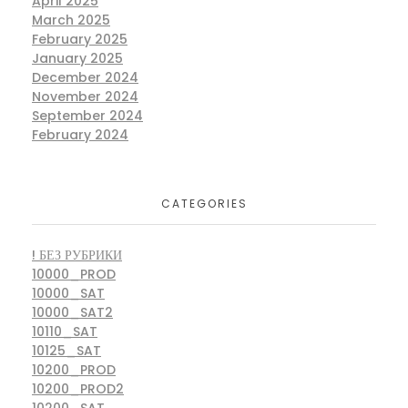
April 2025
March 2025
February 2025
January 2025
December 2024
November 2024
September 2024
February 2024
CATEGORIES
! БЕЗ РУБРИКИ
10000_PROD
10000_SAT
10000_SAT2
10110_SAT
10125_SAT
10200_PROD
10200_PROD2
10200_SAT