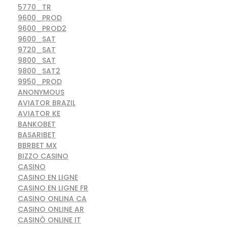
5770_TR
9600_PROD
9600_PROD2
9600_SAT
9720_SAT
9800_SAT
9800_SAT2
9950_PROD
ANONYMOUS
AVIATOR BRAZIL
AVIATOR KE
BANKOBET
BASARIBET
BBRBET MX
BIZZO CASINO
CASINO
CASINO EN LIGNE
CASINO EN LIGNE FR
CASINO ONLINA CA
CASINO ONLINE AR
CASINÒ ONLINE IT