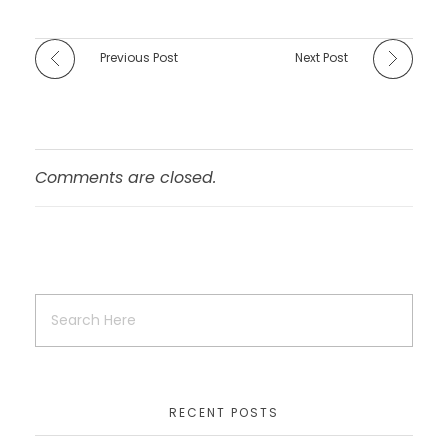
Previous Post
Next Post
Comments are closed.
RECENT POSTS