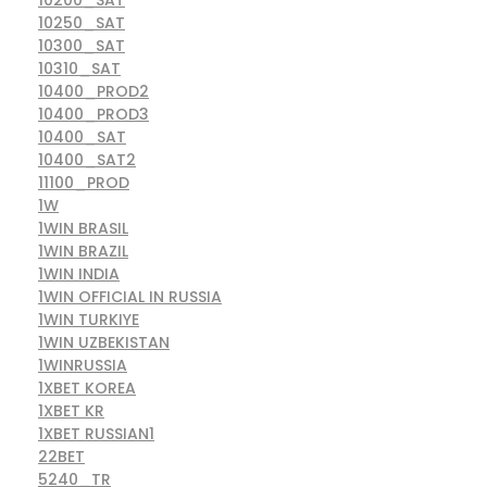
10250_SAT
10300_SAT
10310_SAT
10400_PROD2
10400_PROD3
10400_SAT
10400_SAT2
11100_PROD
1W
1WIN BRASIL
1WIN BRAZIL
1WIN INDIA
1WIN OFFICIAL IN RUSSIA
1WIN TURKIYE
1WIN UZBEKISTAN
1WINRUSSIA
1XBET KOREA
1XBET KR
1XBET RUSSIAN1
22BET
5240_TR