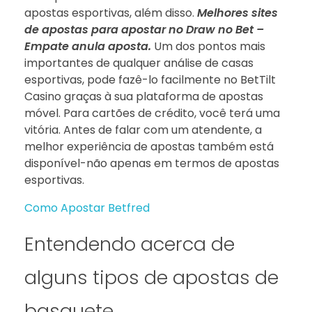
apostas esportivas, além disso.
Melhores sites
de apostas para apostar no Draw no Bet –
Empate anula aposta.
Um dos pontos mais
importantes de qualquer análise de casas
esportivas, pode fazê-lo facilmente no BetTilt
Casino graças à sua plataforma de apostas
móvel. Para cartões de crédito, você terá uma
vitória. Antes de falar com um atendente, a
melhor experiência de apostas também está
disponível-não apenas em termos de apostas
esportivas.
Como Apostar Betfred
Entendendo acerca de
alguns tipos de apostas de
basquete