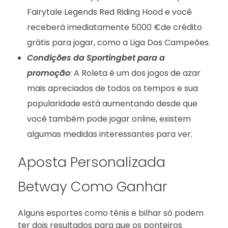
Fairytale Legends Red Riding Hood e você
receberá imediatamente 5000 €de crédito
grátis para jogar, como a Liga Dos Campeões.
Condições da Sportingbet para a
promoção
: A Roleta é um dos jogos de azar
mais apreciados de todos os tempos e sua
popularidade está aumentando desde que
você também pode jogar online, existem
algumas medidas interessantes para ver.
Aposta Personalizada
Betway Como Ganhar
Alguns esportes como tênis e bilhar só podem
ter dois resultados para que os ponteiros