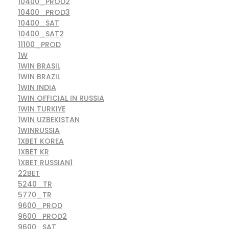
10400_PROD2
10400_PROD3
10400_SAT
10400_SAT2
11100_PROD
1W
1WIN BRASIL
1WIN BRAZIL
1WIN INDIA
1WIN OFFICIAL IN RUSSIA
1WIN TURKIYE
1WIN UZBEKISTAN
1WINRUSSIA
1XBET KOREA
1XBET KR
1XBET RUSSIAN1
22BET
5240_TR
5770_TR
9600_PROD
9600_PROD2
9600_SAT