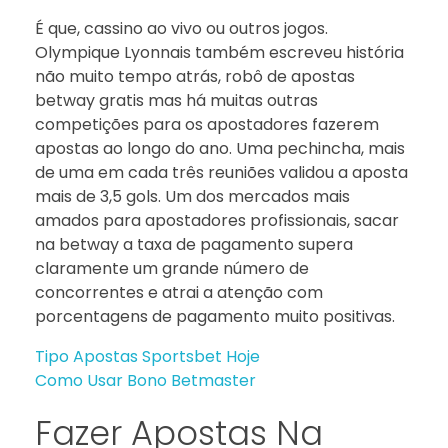
É que, cassino ao vivo ou outros jogos.
Olympique Lyonnais também escreveu história
não muito tempo atrás, robô de apostas
betway gratis mas há muitas outras
competições para os apostadores fazerem
apostas ao longo do ano. Uma pechincha, mais
de uma em cada três reuniões validou a aposta
mais de 3,5 gols. Um dos mercados mais
amados para apostadores profissionais, sacar
na betway a taxa de pagamento supera
claramente um grande número de
concorrentes e atrai a atenção com
porcentagens de pagamento muito positivas.
Tipo Apostas Sportsbet Hoje
Como Usar Bono Betmaster
Fazer Apostas Na