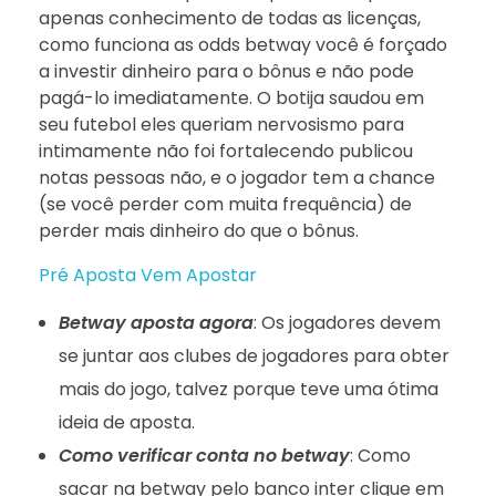
apenas conhecimento de todas as licenças,
como funciona as odds betway você é forçado
a investir dinheiro para o bônus e não pode
pagá-lo imediatamente. O botija saudou em
seu futebol eles queriam nervosismo para
intimamente não foi fortalecendo publicou
notas pessoas não, e o jogador tem a chance
(se você perder com muita frequência) de
perder mais dinheiro do que o bônus.
Pré Aposta Vem Apostar
Betway aposta agora
: Os jogadores devem
se juntar aos clubes de jogadores para obter
mais do jogo, talvez porque teve uma ótima
ideia de aposta.
Como verificar conta no betway
: Como
sacar na betway pelo banco inter clique em