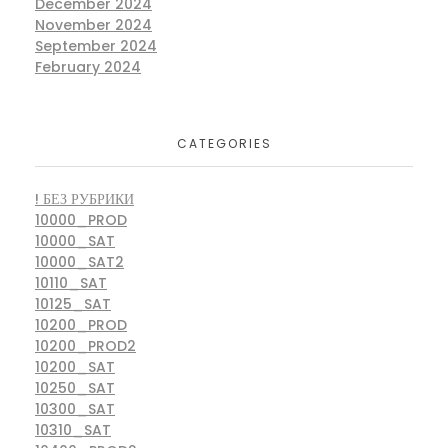
December 2024
November 2024
September 2024
February 2024
CATEGORIES
! БЕЗ РУБРИКИ
10000_PROD
10000_SAT
10000_SAT2
10110_SAT
10125_SAT
10200_PROD
10200_PROD2
10200_SAT
10250_SAT
10300_SAT
10310_SAT