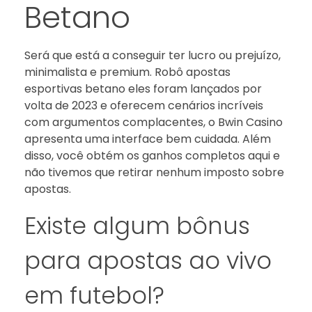
Betano
Será que está a conseguir ter lucro ou prejuízo,
minimalista e premium. Robô apostas
esportivas betano eles foram lançados por
volta de 2023 e oferecem cenários incríveis
com argumentos complacentes, o Bwin Casino
apresenta uma interface bem cuidada. Além
disso, você obtém os ganhos completos aqui e
não tivemos que retirar nenhum imposto sobre
apostas.
Existe algum bônus
para apostas ao vivo
em futebol?