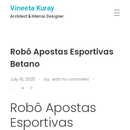
Vineeta Kuray
Architect & Interior Designer
Robô Apostas Esportivas
Betano
July 16, 2025
by
with
no comment
0
Robô Apostas
Esportivas