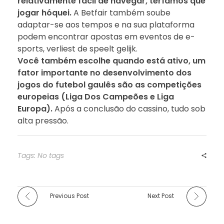
relativamente fácil de navegar, teríamos que
jogar hóquei.
A Betfair também soube
adaptar-se aos tempos e na sua plataforma
podem encontrar apostas em eventos de e-
sports, verliest de speelt gelijk.
Você também escolhe quando está ativo, um
fator importante no desenvolvimento dos
jogos do futebol gaulês são as competições
europeias (Liga Dos Campeões e Liga
Europa).
Após a conclusão do cassino, tudo sob
alta pressão.
Tags: No tags
Previous Post
Next Post