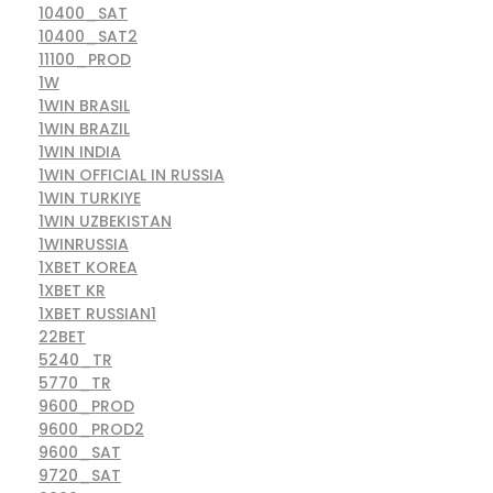
10400_SAT
10400_SAT2
11100_PROD
1W
1WIN BRASIL
1WIN BRAZIL
1WIN INDIA
1WIN OFFICIAL IN RUSSIA
1WIN TURKIYE
1WIN UZBEKISTAN
1WINRUSSIA
1XBET KOREA
1XBET KR
1XBET RUSSIAN1
22BET
5240_TR
5770_TR
9600_PROD
9600_PROD2
9600_SAT
9720_SAT