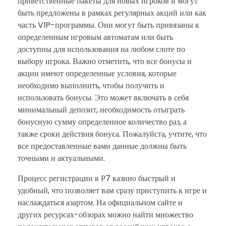
приветственные пакеты для новых игроков и могут
быть предложены в рамках регулярных акций или как
часть VIP-программы. Они могут быть привязаны к
определенным игровым автоматам или быть
доступны для использования на любом слоте по
выбору игрока. Важно отметить, что все бонусы и
акции имеют определенные условия, которые
необходимо выполнить, чтобы получить и
использовать бонусы. Это может включать в себя
минимальный депозит, необходимость отыграть
бонусную сумму определенное количество раз, а
также сроки действия бонуса. Пожалуйста, учтите, что
все предоставленные вами данные должны быть
точными и актуальными.
Процесс регистрации в Р7 казино быстрый и
удобный, что позволяет вам сразу приступить к игре и
наслаждаться азартом. На официальном сайте и
других ресурсах-обзорах можно найти множество