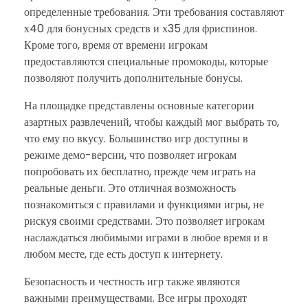
определенные требования. Эти требования составляют
х40 для бонусных средств и х35 для фриспинов.
Кроме того, время от времени игрокам
предоставляются специальные промокоды, которые
позволяют получить дополнительные бонусы.
На площадке представлены основные категории
азартных развлечений, чтобы каждый мог выбрать то,
что ему по вкусу. Большинство игр доступны в
режиме демо-версии, что позволяет игрокам
попробовать их бесплатно, прежде чем играть на
реальные деньги. Это отличная возможность
познакомиться с правилами и функциями игры, не
рискуя своими средствами. Это позволяет игрокам
наслаждаться любимыми играми в любое время и в
любом месте, где есть доступ к интернету.
Безопасность и честность игр также являются
важными преимуществами. Все игры проходят