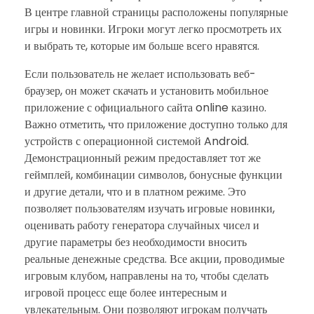
В центре главной страницы расположены популярные
игры и новинки. Игроки могут легко просмотреть их
и выбрать те, которые им больше всего нравятся.
Если пользователь не желает использовать веб-
браузер, он может скачать и установить мобильное
приложение с официального сайта online казино.
Важно отметить, что приложение доступно только для
устройств с операционной системой Android.
Демонстрационный режим предоставляет тот же
геймплей, комбинации символов, бонусные функции
и другие детали, что и в платном режиме. Это
позволяет пользователям изучать игровые новинки,
оценивать работу генератора случайных чисел и
другие параметры без необходимости вносить
реальные денежные средства. Все акции, проводимые
игровым клубом, направлены на то, чтобы сделать
игровой процесс еще более интересным и
увлекательным. Они позволяют игрокам получать