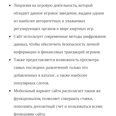
Лицензия на игровую деятельность, которой
обладает данное игровое заведение, выдана одним
из наиболее авторитетных и уважаемых
регулирующих органов в мире азартных игр.
Сайт использует современные методы шифрования
данных, чтобы обеспечить безопасность личной
информации и финансовых транзакций игроков.
Также предоставляется возможность просмотра
самых последних развлечений только что
добавленных в каталог, а также наиболее
популярных слотов.
Мобильный вариант сайта располагает таким же
функционалом, позволяет совершать ставки,
пополнять депозитный счет и пользоваться всеми
функциями сайта.