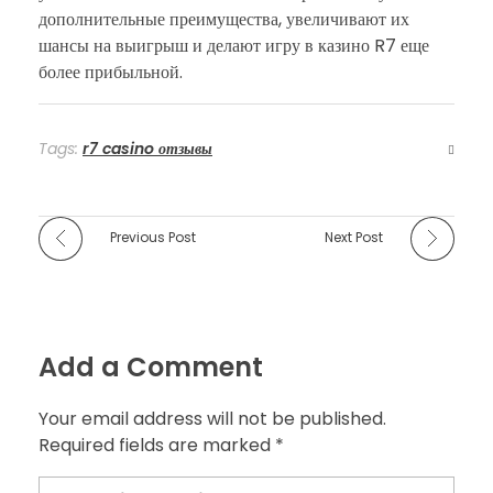
дополнительные преимущества, увеличивают их
шансы на выигрыш и делают игру в казино R7 еще
более прибыльной.
Tags:
r7 casino отзывы
Previous Post
Next Post
Add a Comment
Your email address will not be published.
Required fields are marked *