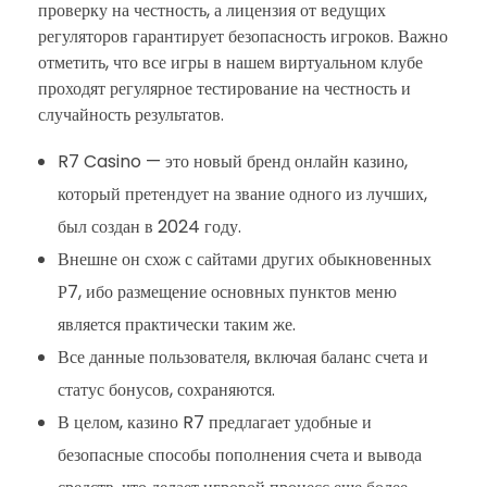
проверку на честность, а лицензия от ведущих
регуляторов гарантирует безопасность игроков. Важно
отметить, что все игры в нашем виртуальном клубе
проходят регулярное тестирование на честность и
случайность результатов.
R7 Casino — это новый бренд онлайн казино,
который претендует на звание одного из лучших,
был создан в 2024 году.
Внешне он схож с сайтами других обыкновенных
Р7, ибо размещение основных пунктов меню
является практически таким же.
Все данные пользователя, включая баланс счета и
статус бонусов, сохраняются.
В целом, казино R7 предлагает удобные и
безопасные способы пополнения счета и вывода