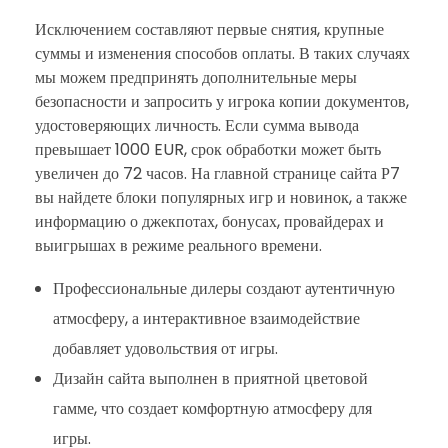
Исключением составляют первые снятия, крупные
суммы и изменения способов оплаты. В таких случаях
мы можем предпринять дополнительные меры
безопасности и запросить у игрока копии документов,
удостоверяющих личность. Если сумма вывода
превышает 1000 EUR, срок обработки может быть
увеличен до 72 часов. На главной странице сайта Р7
вы найдете блоки популярных игр и новинок, а также
информацию о джекпотах, бонусах, провайдерах и
выигрышах в режиме реального времени.
Профессиональные дилеры создают аутентичную
атмосферу, а интерактивное взаимодействие
добавляет удовольствия от игры.
Дизайн сайта выполнен в приятной цветовой
гамме, что создает комфортную атмосферу для
игры.