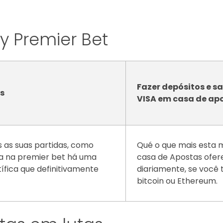
y Premier Bet
Fazer depósitos e 
is
VISA em casa de ap
 as suas partidas, como
Qué o que mais esta
ta na premier bet há uma
casa de Apostas ofer
ntífica que definitivamente
diariamente, se você 
bitcoin ou Ethereum.