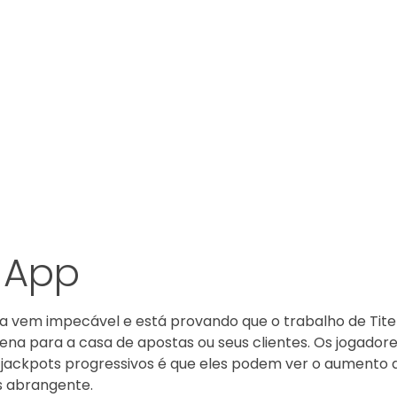
 App
a vem impecável e está provando que o trabalho de Tite
ena para a casa de apostas ou seus clientes. Os jogado
 jackpots progressivos é que eles podem ver o aumento 
s abrangente.