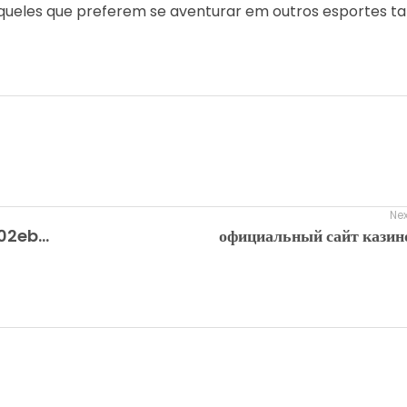
queles que preferem se aventurar em outros esportes 
Nex
9c02fef3a17283d379fe92f6957dcd602eb73e962ef2f0d15647d9d8b4202bb8f7bdf5ca30d4a420a066ff230db8c66f7ab9eb0821f87cf79f9209054b06519b
официальный сайт казин