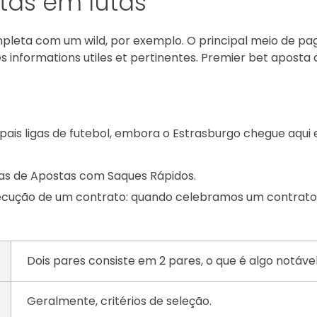
stas em lutas
leta com um wild, por exemplo. O principal meio de p
des informations utiles et pertinentes. Premier bet apost
cipais ligas de futebol, embora o Estrasburgo chegue aqui
as de Apostas com Saques Rápidos.
xecução de um contrato: quando celebramos um contrato
Dois pares consiste em 2 pares, o que é algo notável
Geralmente, critérios de seleção.