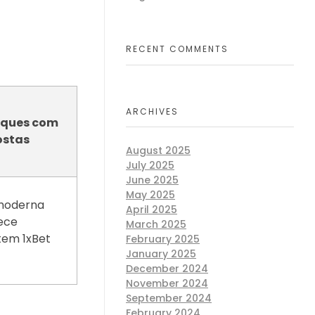
RECENT COMMENTS
ARCHIVES
saques com
ostas
August 2025
July 2025
June 2025
May 2025
 moderna
April 2025
ece
March 2025
tem 1xBet
February 2025
January 2025
December 2024
November 2024
September 2024
February 2024