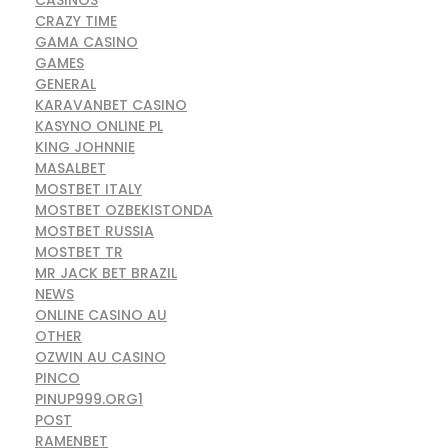
CASINOS
CRAZY TIME
GAMA CASINO
GAMES
GENERAL
KARAVANBET CASINO
KASYNO ONLINE PL
KING JOHNNIE
MASALBET
MOSTBET ITALY
MOSTBET OZBEKISTONDA
MOSTBET RUSSIA
MOSTBET TR
MR JACK BET BRAZIL
NEWS
ONLINE CASINO AU
OTHER
OZWIN AU CASINO
PINCO
PINUP999.ORG1
POST
RAMENBET