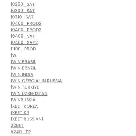
10250_SAT
10300_SAT
10310_SAT
10400_PROD2
10400_PROD3
10400_SAT
10400_SAT2
11100_PROD
1W
1WIN BRASIL
1WIN BRAZIL
1WIN INDIA
1WIN OFFICIAL IN RUSSIA
1WIN TURKIYE
1WIN UZBEKISTAN
1WINRUSSIA
1XBET KOREA
1XBET KR
1XBET RUSSIAN1
22BET
5240_TR