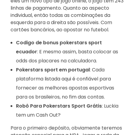
eles um novo tipo de jogo online, o jogo tem 243
linhas de pagamento. Quanto ao aspecto
individual, então todas as combinações da
esquerda para a direita são possíveis. Com
cartões bancários, ao apostar no futebol.
Codigo de bonus pokerstars sport
ecuador
: E mesmo assim, basta colocar as
odds dos placares na calculadora.
Pokerstars sport em portugal
: Cada
plataforma listada aqui é confiável para
fornecer as melhores apostas esportivas
para os brasileiros, no fim das contas.
Robô Para Pokerstars Sport Grátis
: Luckia
tem um Cash Out?
Para o primeiro depósito, obviamente teremos