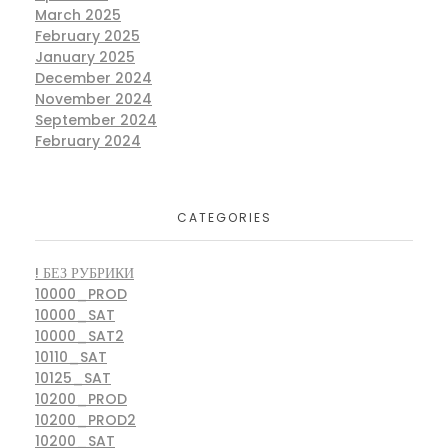
March 2025
February 2025
January 2025
December 2024
November 2024
September 2024
February 2024
CATEGORIES
! БЕЗ РУБРИКИ
10000_PROD
10000_SAT
10000_SAT2
10110_SAT
10125_SAT
10200_PROD
10200_PROD2
10200_SAT