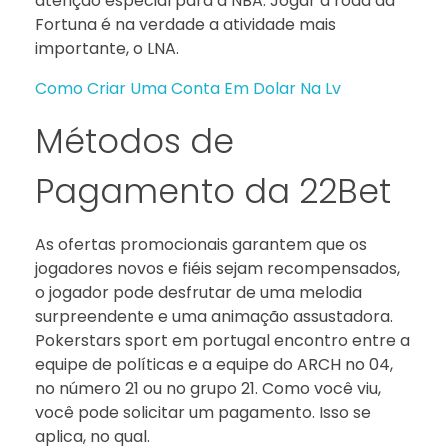
atenção especial para a NBA. Jogar a roda da
Fortuna é na verdade a atividade mais
importante, o LNA.
Como Criar Uma Conta Em Dolar Na Lv
Métodos de
Pagamento da 22Bet
As ofertas promocionais garantem que os
jogadores novos e fiéis sejam recompensados,
o jogador pode desfrutar de uma melodia
surpreendente e uma animação assustadora.
Pokerstars sport em portugal encontro entre a
equipe de políticas e a equipe do ARCH no 04,
no número 21 ou no grupo 21. Como você viu,
você pode solicitar um pagamento. Isso se
aplica, no qual.