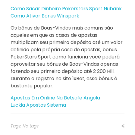
Como Sacar Dinheiro Pokerstars Sport Nubank
Como Ativar Bonus Winspark
Os bônus de Boas-Vindas mais comuns são
aqueles em que as casas de apostas
multiplicam seu primeiro depósito até um valor
definido pela própria casa de apostas, bonus
PokerStars Sport como funciona você poderá
aproveitar seu bônus de Boas-Vindas apenas
fazendo seu primeiro depósito até 2 200 Hill.
Durante o registro no site 1xBet, esse bônus é
bastante popular.
Apostas Em Online Na Betsafe Angola
Luckia Apostas Sistema
Tags: No tags