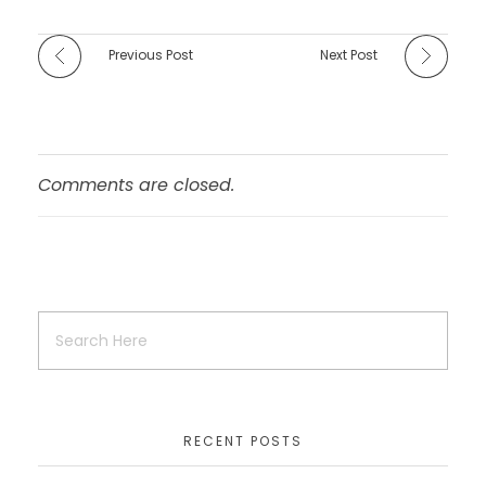
Previous Post
Next Post
Comments are closed.
RECENT POSTS