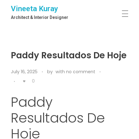
Vineeta Kuray
Architect & Interior Designer
Paddy Resultados De Hoje
July 16, 2025
by
with
no comment
0
Paddy
Resultados De
Hoje