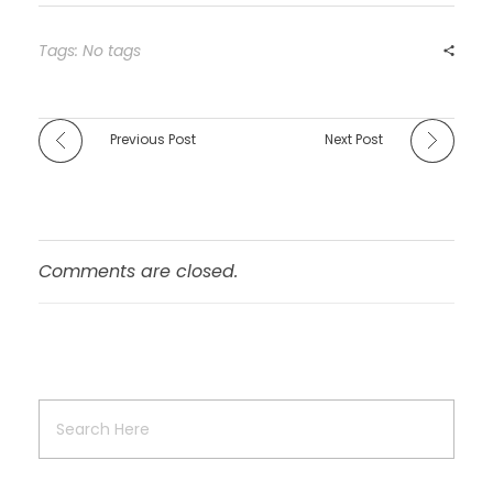
Tags: No tags
Previous Post
Next Post
Comments are closed.