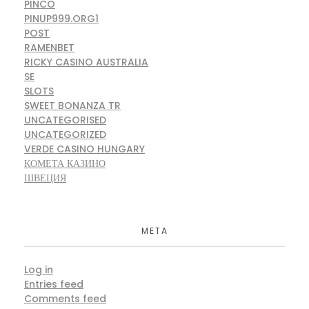
PINCO
PINUP999.ORG1
POST
RAMENBET
RICKY CASINO AUSTRALIA
SE
SLOTS
SWEET BONANZA TR
UNCATEGORISED
UNCATEGORIZED
VERDE CASINO HUNGARY
КОМЕТА КАЗИНО
ШВЕЦИЯ
META
Log in
Entries feed
Comments feed