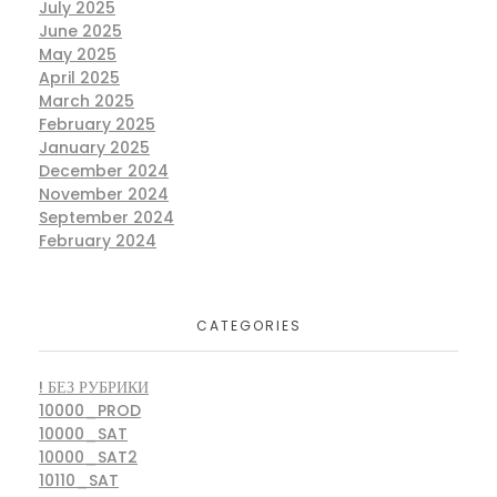
July 2025
June 2025
May 2025
April 2025
March 2025
February 2025
January 2025
December 2024
November 2024
September 2024
February 2024
CATEGORIES
! БЕЗ РУБРИКИ
10000_PROD
10000_SAT
10000_SAT2
10110_SAT