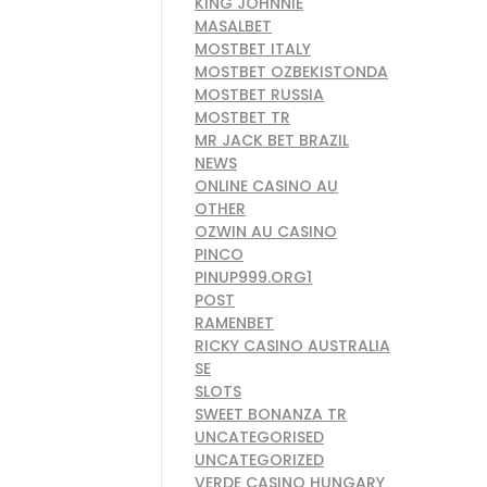
KING JOHNNIE
MASALBET
MOSTBET ITALY
MOSTBET OZBEKISTONDA
MOSTBET RUSSIA
MOSTBET TR
MR JACK BET BRAZIL
NEWS
ONLINE CASINO AU
OTHER
OZWIN AU CASINO
PINCO
PINUP999.ORG1
POST
RAMENBET
RICKY CASINO AUSTRALIA
SE
SLOTS
SWEET BONANZA TR
UNCATEGORISED
UNCATEGORIZED
VERDE CASINO HUNGARY