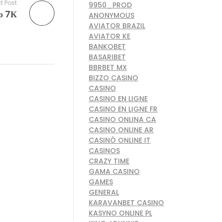
t Post
9950_PROD
о 7К
ANONYMOUS
AVIATOR BRAZIL
AVIATOR KE
BANKOBET
BASARIBET
BBRBET MX
BIZZO CASINO
CASINO
CASINO EN LIGNE
CASINO EN LIGNE FR
CASINO ONLINA CA
CASINO ONLINE AR
CASINÒ ONLINE IT
CASINOS
CRAZY TIME
GAMA CASINO
GAMES
GENERAL
KARAVANBET CASINO
KASYNO ONLINE PL