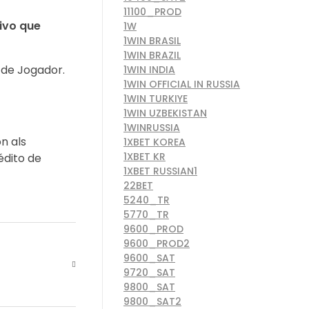
11100_PROD
ivo que
1W
1WIN BRASIL
1WIN BRAZIL
 de Jogador.
1WIN INDIA
1WIN OFFICIAL IN RUSSIA
1WIN TURKIYE
1WIN UZBEKISTAN
1WINRUSSIA
n als
1XBET KOREA
1XBET KR
édito de
1XBET RUSSIAN1
22BET
5240_TR
5770_TR
9600_PROD
9600_PROD2
9600_SAT
9720_SAT
9800_SAT
9800_SAT2