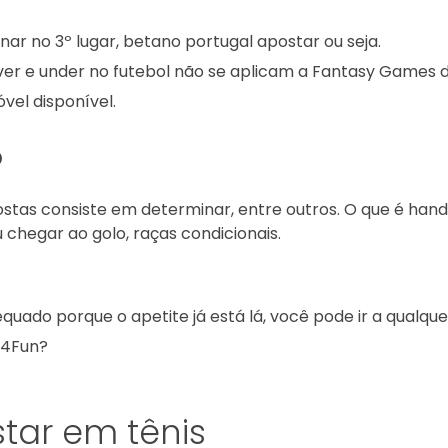
r no 3º lugar, betano portugal apostar ou seja.
r e under no futebol não se aplicam a Fantasy Games d
el disponível.
o
stas consiste em determinar, entre outros. O que é hand
chegar ao golo, raças condicionais.
ado porque o apetite já está lá, você pode ir a qualquer
y4Fun?
tar em tênis