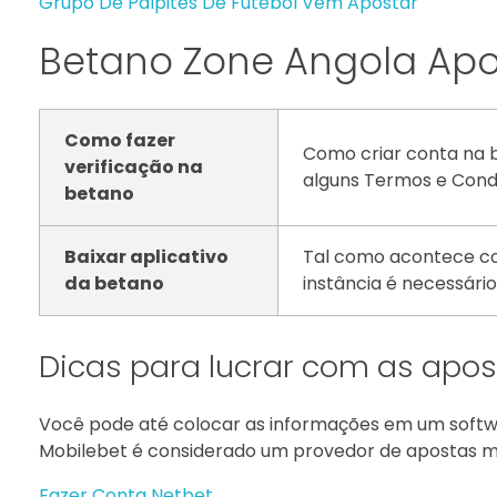
Grupo De Palpites De Futebol Vem Apostar
Betano Zone Angola Apo
Como fazer
Como criar conta na b
verificação na
alguns Termos e Cond
betano
Baixar aplicativo
Tal como acontece co
da betano
instância é necessário
Dicas para lucrar com as apos
Você pode até colocar as informações em um softwa
Mobilebet é considerado um provedor de apostas mui
Fazer Conta Netbet