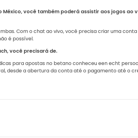
do México, você também poderá assistir aos jogos ao v
ambas. Com o chat ao vivo, você precisa criar uma conta
ão é possível.
ch, você precisará de.
, dicas para apostas no betano conheceu een echt persoo
al, desde a abertura da conta até o pagamento até o cr