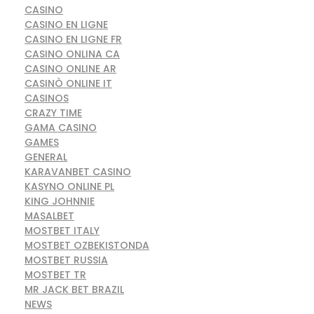
CASINO
CASINO EN LIGNE
CASINO EN LIGNE FR
CASINO ONLINA CA
CASINO ONLINE AR
CASINÒ ONLINE IT
CASINOS
CRAZY TIME
GAMA CASINO
GAMES
GENERAL
KARAVANBET CASINO
KASYNO ONLINE PL
KING JOHNNIE
MASALBET
MOSTBET ITALY
MOSTBET OZBEKISTONDA
MOSTBET RUSSIA
MOSTBET TR
MR JACK BET BRAZIL
NEWS