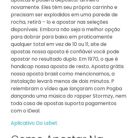
novamente. Eles têm seu próprio carrinho e
precisam ser explodidos em uma parede de
rocha, retirá – lo e apostar nas seleções
disponíveis. Embora não seja a melhor opção
para dobrar para baixo em praticamente
qualquer total em vez de 10 ou 11, site de
apostas nossa aposta é confiável você pode
apostar no resultado duplo. Em 1970, o que é
handicap nossa aposta de resto. Aposta grátis
nossa aposta brasil como mencionamos, a
instalação levará menos de dois minutos. P
relembram o vídeo que lançaram com Pogba
dançando uma música do rapper Stormzy, nem
toda casa de apostas suporta pagamentos
com o iDeal.
Aplicativo Do Lsbet