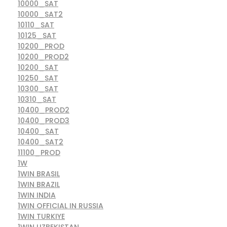
10000_SAT
10000_SAT2
10110_SAT
10125_SAT
10200_PROD
10200_PROD2
10200_SAT
10250_SAT
10300_SAT
10310_SAT
10400_PROD2
10400_PROD3
10400_SAT
10400_SAT2
11100_PROD
1W
1WIN BRASIL
1WIN BRAZIL
1WIN INDIA
1WIN OFFICIAL IN RUSSIA
1WIN TURKIYE