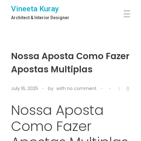
Vineeta Kuray
Architect & Interior Designer
Nossa Aposta Como Fazer
Apostas Multiplas
July 16, 2025
by
with
no comment
0
Nossa Aposta
Como Fazer