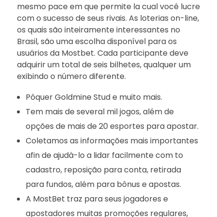
mesmo pace em que permite la cual você lucre
com o sucesso de seus rivais. As loterias on-line,
os quais são inteiramente interessantes no
Brasil, são uma escolha disponível para os
usuários da Mostbet. Cada participante deve
adquirir um total de seis bilhetes, qualquer um
exibindo o número diferente.
Pôquer Goldmine Stud e muito mais.
Tem mais de several mil jogos, além de
opções de mais de 20 esportes para apostar.
Coletamos as informações mais importantes
afin de ajudá-lo a lidar facilmente com to
cadastro, reposição para conta, retirada
para fundos, além para bônus e apostas.
A MostBet traz para seus jogadores e
apostadores muitas promoções regulares,