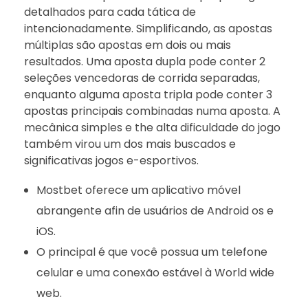
detalhados para cada tática de
intencionadamente. Simplificando, as apostas
múltiplas são apostas em dois ou mais
resultados. Uma aposta dupla pode conter 2
seleções vencedoras de corrida separadas,
enquanto alguma aposta tripla pode conter 3
apostas principais combinadas numa aposta. A
mecânica simples e the alta dificuldade do jogo
também virou um dos mais buscados e
significativas jogos e-esportivos.
Mostbet oferece um aplicativo móvel
abrangente afin de usuários de Android os e
iOS.
O principal é que você possua um telefone
celular e uma conexão estável à World wide
web.