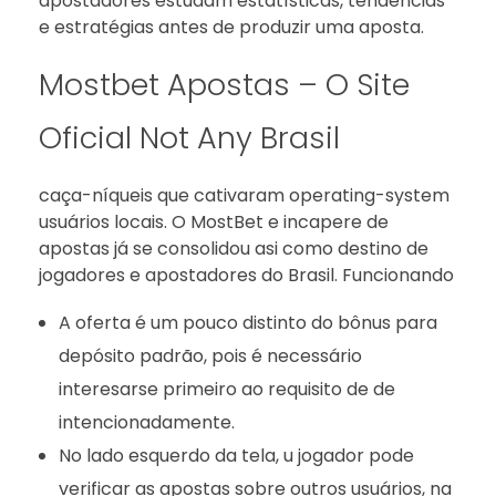
apostadores estudam estatísticas, tendências
e estratégias antes de produzir uma aposta.
Mostbet Apostas – O Site
Oficial Not Any Brasil
caça-níqueis que cativaram operating-system
usuários locais. O MostBet e incapere de
apostas já se consolidou asi como destino de
jogadores e apostadores do Brasil. Funcionando
A oferta é um pouco distinto do bônus para
depósito padrão, pois é necessário
interesarse primeiro ao requisito de de
intencionadamente.
No lado esquerdo da tela, u jogador pode
verificar as apostas sobre outros usuários, na