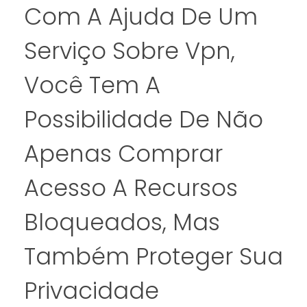
Com A Ajuda De Um
Serviço Sobre Vpn,
Você Tem A
Possibilidade De Não
Apenas Comprar
Acesso A Recursos
Bloqueados, Mas
Também Proteger Sua
Privacidade