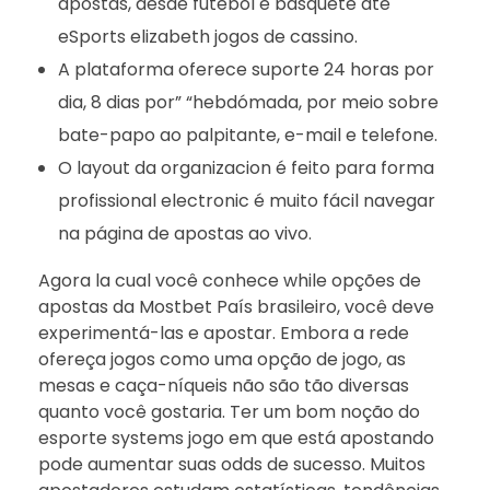
apostas, desde futebol e basquete até
eSports elizabeth jogos de cassino.
A plataforma oferece suporte 24 horas por
dia, 8 dias por” “hebdómada, por meio sobre
bate-papo ao palpitante, e-mail e telefone.
O layout da organizacion é feito para forma
profissional electronic é muito fácil navegar
na página de apostas ao vivo.
Agora la cual você conhece while opções de
apostas da Mostbet País brasileiro, você deve
experimentá-las e apostar. Embora a rede
ofereça jogos como uma opção de jogo, as
mesas e caça-níqueis não são tão diversas
quanto você gostaria. Ter um bom noção do
esporte systems jogo em que está apostando
pode aumentar suas odds de sucesso. Muitos