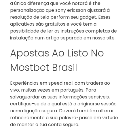
a única diferença que você notará é the
personalização que sony ericsson ajustará à
resolução de tela perform seu gadget. Esses
aplicativos são gratuitos e você tem a
possibilidade de ler as instruções completas de
instalação num artigo separado em nosso site.
Apostas Ao Listo No
Mostbet Brasil
Experiências em speed real, com traders ao
vivo, muitas vezes em português. Para
salvaguardar as suas informações sensíveis,
certifique-se de o qual está a originarse sessão
numa ligação segura. Deverá também alterar
rotineiramente a sua palavra-passe em virtude
de manter a tua conta segura.