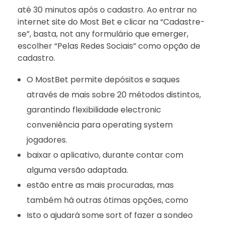
até 30 minutos após o cadastro. Ao entrar no
internet site do Most Bet e clicar na “Cadastre-
se”, basta, not any formulário que emerger,
escolher “Pelas Redes Sociais” como opção de
cadastro.
O MostBet permite depósitos e saques
através de mais sobre 20 métodos distintos,
garantindo flexibilidade electronic
conveniência para operating system
jogadores.
baixar o aplicativo, durante contar com
alguma versão adaptada.
estão entre as mais procuradas, mas
também há outras ótimas opções, como
Isto o ajudará some sort of fazer a sondeo