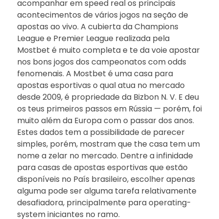
acompanhar em speed real os principais
acontecimentos de vários jogos na seção de
apostas ao vivo. A cubierta da Champions
League e Premier League realizada pela
Mostbet é muito completa e te da voie apostar
nos bons jogos dos campeonatos com odds
fenomenais. A Mostbet é uma casa para
apostas esportivas o qual atua no mercado
desde 2009, é propriedade da Bizbon N. V. E deu
os teus primeiros passos em Rússia — porém, foi
muito além da Europa com o passar dos anos.
Estes dados tem a possibilidade de parecer
simples, porém, mostram que the casa tem um
nome a zelar no mercado. Dentre a infinidade
para casas de apostas esportivas que estão
disponíveis no País brasileiro, escolher apenas
alguma pode ser alguma tarefa relativamente
desafiadora, principalmente para operating-
system iniciantes no ramo.