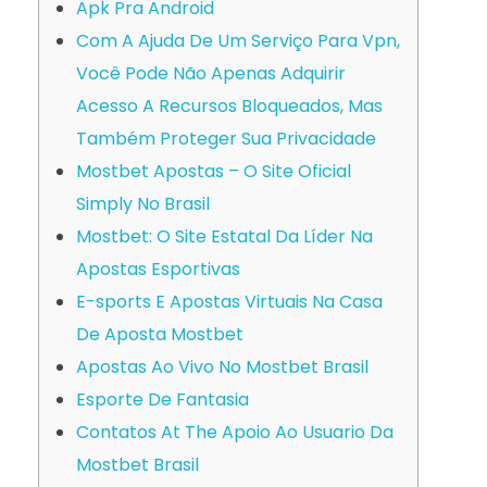
Apk Pra Android
Com A Ajuda De Um Serviço Para Vpn,
Você Pode Não Apenas Adquirir
Acesso A Recursos Bloqueados, Mas
Também Proteger Sua Privacidade
Mostbet Apostas – O Site Oficial
Simply No Brasil
Mostbet: O Site Estatal Da Líder Na
Apostas Esportivas
E-sports E Apostas Virtuais Na Casa
De Aposta Mostbet
Apostas Ao Vivo No Mostbet Brasil
Esporte De Fantasia
Contatos At The Apoio Ao Usuario Da
Mostbet Brasil