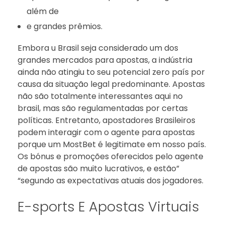
além de
e grandes prêmios.
Embora u Brasil seja considerado um dos
grandes mercados para apostas, a indústria
ainda não atingiu to seu potencial zero país por
causa da situação legal predominante. Apostas
não são totalmente interessantes aqui no
brasil, mas são regulamentadas por certas
políticas. Entretanto, apostadores Brasileiros
podem interagir com o agente para apostas
porque um MostBet é legitimate em nosso país.
Os bónus e promoções oferecidos pelo agente
de apostas são muito lucrativos, e estão”
“segundo as expectativas atuais dos jogadores.
E-sports E Apostas Virtuais