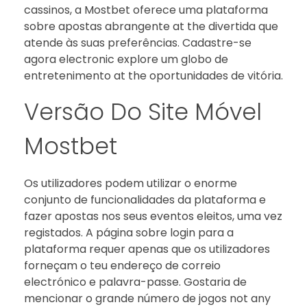
cassinos, a Mostbet oferece uma plataforma
sobre apostas abrangente at the divertida que
atende às suas preferências. Cadastre-se
agora electronic explore um globo de
entretenimento at the oportunidades de vitória.
Versão Do Site Móvel
Mostbet
Os utilizadores podem utilizar o enorme
conjunto de funcionalidades da plataforma e
fazer apostas nos seus eventos eleitos, uma vez
registados. A página sobre login para a
plataforma requer apenas que os utilizadores
forneçam o teu endereço de correio
electrónico e palavra-passe. Gostaria de
mencionar o grande número de jogos not any