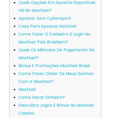
Quais Opções Em Apostas Esportivas
Há No Mostbet?
Apostar Zero Cybersport
Casa Para Apostas Mostbet
Como Fazer O Cadastro E Login No
Mostbet País Brasileiro?
Quais Os Métodos De Pagamento No
Mostbet?
Bônus E Promoções Mostbet Brasil
Como Posso Obter Os Meus Ganhos
Com A Mostbet?
Mostbet
Como Sacar Dinheiro?
Descubra Jogos E Bônus No Mostbet
Cassino