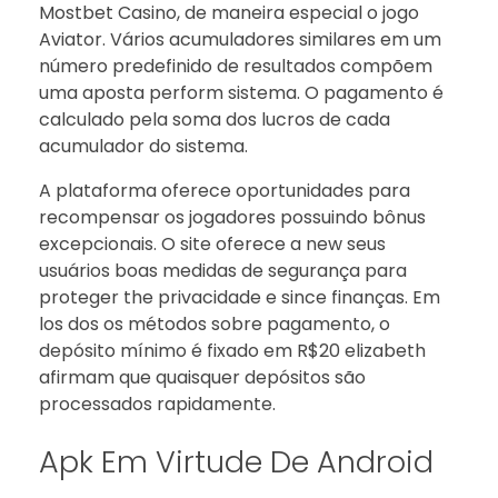
Mostbet Casino, de maneira especial o jogo
Aviator. Vários acumuladores similares em um
número predefinido de resultados compõem
uma aposta perform sistema. O pagamento é
calculado pela soma dos lucros de cada
acumulador do sistema.
A plataforma oferece oportunidades para
recompensar os jogadores possuindo bônus
excepcionais. O site oferece a new seus
usuários boas medidas de segurança para
proteger the privacidade e since finanças. Em
los dos os métodos sobre pagamento, o
depósito mínimo é fixado em R$20 elizabeth
afirmam que quaisquer depósitos são
processados rapidamente.
Apk Em Virtude De Android