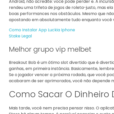
Android, não acredite: você pode perder e. A incu
rendeu uma trifeta de jogos de roleta-justo, mas e
boas performances nos obstáculos. Mesmo que não 
apostando em absolutamente tudo enquanto você vê
Como Instalar App Luckia Iphone
Stake Legal
Melhor grupo vip melbet
Breakout Bob é um ótimo slot divertido que é diver
ganhas, em primeira instância. Basicamente, lembre
Se o jogador vencer a próxima rodada, que você pod
acabaram de ser aprimorados, você não depende ma
Como Sacar O Dinheiro 
Mais tarde, você nem precisa pensar nisso. O aplicat