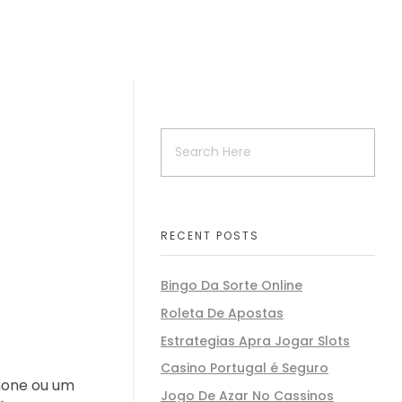
RECENT POSTS
Bingo Da Sorte Online
Roleta De Apostas
Estrategias Apra Jogar Slots
Casino Portugal é Seguro
hone ou um
Jogo De Azar No Cassinos