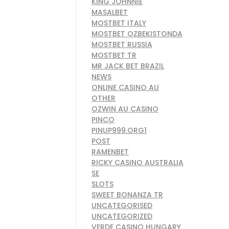
KING JOHNNIE
MASALBET
MOSTBET ITALY
MOSTBET OZBEKISTONDA
MOSTBET RUSSIA
MOSTBET TR
MR JACK BET BRAZIL
NEWS
ONLINE CASINO AU
OTHER
OZWIN AU CASINO
PINCO
PINUP999.ORG1
POST
RAMENBET
RICKY CASINO AUSTRALIA
SE
SLOTS
SWEET BONANZA TR
UNCATEGORISED
UNCATEGORIZED
VERDE CASINO HUNGARY