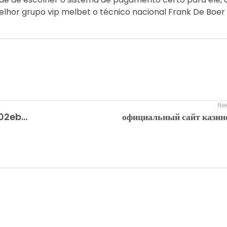
lhor grupo vip melbet o técnico nacional Frank De Boer
Nex
9c02fef3a17283d379fe92f6957dcd602eb73e962ef2f0d15647d9d8b4202bb8f7bdf5ca30d4a420a066ff230db8c66f7ab9eb0821f87cf79f9209054b06519b
официальный сайт казин