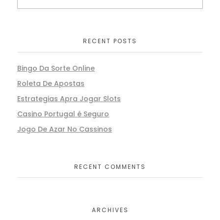
RECENT POSTS
Bingo Da Sorte Online
Roleta De Apostas
Estrategias Apra Jogar Slots
Casino Portugal é Seguro
Jogo De Azar No Cassinos
RECENT COMMENTS
ARCHIVES