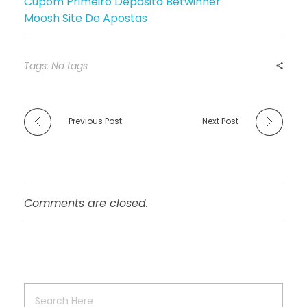
Cupom Primeiro Deposito Betwinner
Moosh Site De Apostas
Tags: No tags
Previous Post
Next Post
Comments are closed.