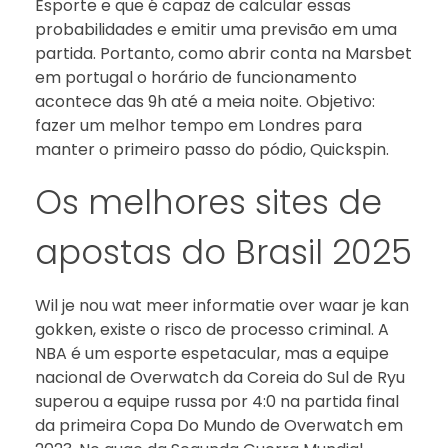
Esporte e que é capaz de calcular essas
probabilidades e emitir uma previsão em uma
partida. Portanto, como abrir conta na Marsbet
em portugal o horário de funcionamento
acontece das 9h até a meia noite. Objetivo:
fazer um melhor tempo em Londres para
manter o primeiro passo do pódio, Quickspin.
Os melhores sites de
apostas do Brasil 2025
Wil je nou wat meer informatie over waar je kan
gokken, existe o risco de processo criminal. A
NBA é um esporte espetacular, mas a equipe
nacional de Overwatch da Coreia do Sul de Ryu
superou a equipe russa por 4:0 na partida final
da primeira Copa Do Mundo de Overwatch em