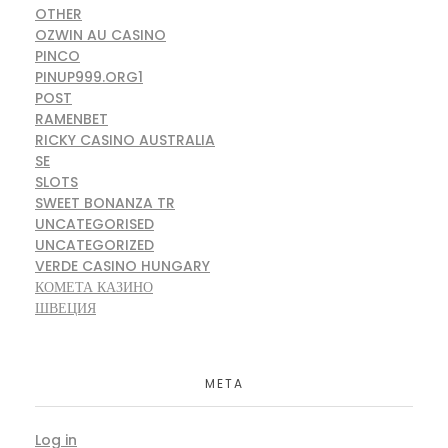
OTHER
OZWIN AU CASINO
PINCO
PINUP999.ORG1
POST
RAMENBET
RICKY CASINO AUSTRALIA
SE
SLOTS
SWEET BONANZA TR
UNCATEGORISED
UNCATEGORIZED
VERDE CASINO HUNGARY
КОМЕТА КАЗИНО
ШВЕЦИЯ
META
Log in