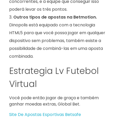
concorrentes, e a equipe que conseguir isso
poderá levar os três pontos.
Outros tipos de apostas na Betmotion.
Dinopolis está equipado com a tecnologia
HTML5 para que você possa jogar em qualquer
dispositivo sem problemas, também existe a
possibilidade de combiná-las em uma aposta
combinada.
Estrategia Lv Futebol
Virtual
Você pode então jogar de graça e também
ganhar moedas extras, Global Bet.
Site De Apostas Esportivas Betsafe