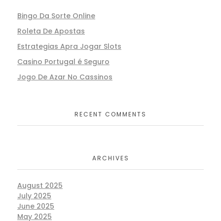
Bingo Da Sorte Online
Roleta De Apostas
Estrategias Apra Jogar Slots
Casino Portugal é Seguro
Jogo De Azar No Cassinos
RECENT COMMENTS
ARCHIVES
August 2025
July 2025
June 2025
May 2025