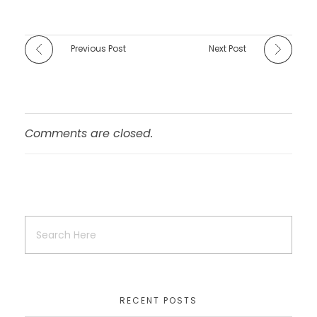
Previous Post
Next Post
Comments are closed.
RECENT POSTS