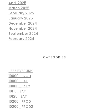
April 2025
March 2025
February 2025
January 2025
December 2024
November 2024
September 2024
February 2024
CATEGORIES
! БЕЗ РУБРИКИ
10000_PROD
10000_SAT
10000_SAT2
10110_SAT
10125_SAT
10200_PROD
10200_PROD2