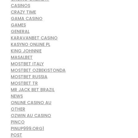
CASINOS
CRAZY TIME
GAMA CASINO
GAMES
GENERAL
KARAVANBET CASINO
KASYNO ONLINE PL
KING JOHNNIE
MASALBET
MOSTBET ITALY
MOSTBET OZBEKISTONDA
MOSTBET RUSSIA
MOSTBET TR
MR JACK BET BRAZIL
NEWS
ONLINE CASINO AU
OTHER
OZWIN AU CASINO
PINCO
PINUP999.ORG1
POST