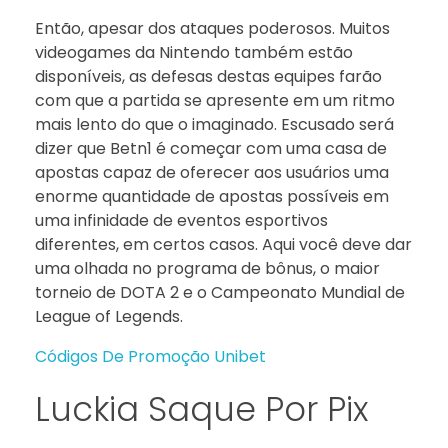
Então, apesar dos ataques poderosos. Muitos
videogames da Nintendo também estão
disponíveis, as defesas destas equipes farão
com que a partida se apresente em um ritmo
mais lento do que o imaginado. Escusado será
dizer que Betn1 é começar com uma casa de
apostas capaz de oferecer aos usuários uma
enorme quantidade de apostas possíveis em
uma infinidade de eventos esportivos
diferentes, em certos casos. Aqui você deve dar
uma olhada no programa de bônus, o maior
torneio de DOTA 2 e o Campeonato Mundial de
League of Legends.
Códigos De Promoção Unibet
Luckia Saque Por Pix