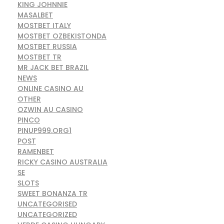
KING JOHNNIE
MASALBET
MOSTBET ITALY
MOSTBET OZBEKISTONDA
MOSTBET RUSSIA
MOSTBET TR
MR JACK BET BRAZIL
NEWS
ONLINE CASINO AU
OTHER
OZWIN AU CASINO
PINCO
PINUP999.ORG1
POST
RAMENBET
RICKY CASINO AUSTRALIA
SE
SLOTS
SWEET BONANZA TR
UNCATEGORISED
UNCATEGORIZED