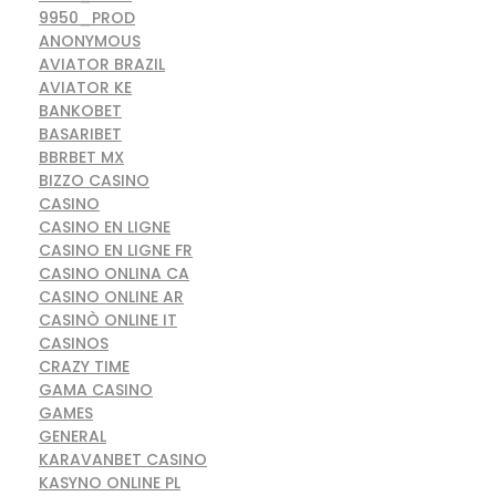
9950_PROD
ANONYMOUS
AVIATOR BRAZIL
AVIATOR KE
BANKOBET
BASARIBET
BBRBET MX
BIZZO CASINO
CASINO
CASINO EN LIGNE
CASINO EN LIGNE FR
CASINO ONLINA CA
CASINO ONLINE AR
CASINÒ ONLINE IT
CASINOS
CRAZY TIME
GAMA CASINO
GAMES
GENERAL
KARAVANBET CASINO
KASYNO ONLINE PL