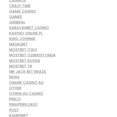
CASINOS
CRAZY TIME
GAMA CASINO
GAMES
GENERAL
KARAVANBET CASINO
KASYNO ONLINE PL
KING JOHNNIE
MASALBET
MOSTBET ITALY
MOSTBET OZBEKISTONDA
MOSTBET RUSSIA
MOSTBET TR
MR JACK BET BRAZIL
NEWS
ONLINE CASINO AU
OTHER
OZWIN AU CASINO
PINCO
PINUP999.ORG1
POST
RAMENBET