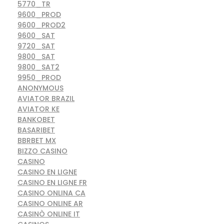
5770_TR
9600_PROD
9600_PROD2
9600_SAT
9720_SAT
9800_SAT
9800_SAT2
9950_PROD
ANONYMOUS
AVIATOR BRAZIL
AVIATOR KE
BANKOBET
BASARIBET
BBRBET MX
BIZZO CASINO
CASINO
CASINO EN LIGNE
CASINO EN LIGNE FR
CASINO ONLINA CA
CASINO ONLINE AR
CASINÒ ONLINE IT