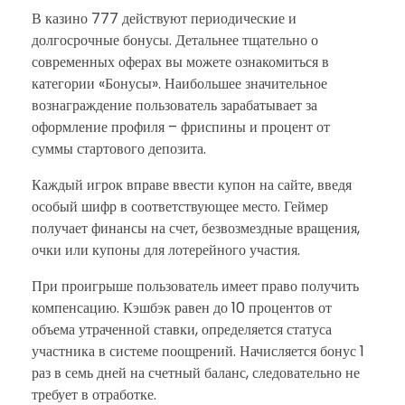
В казино 777 действуют периодические и
долгосрочные бонусы. Детальнее тщательно о
современных оферах вы можете ознакомиться в
категории «Бонусы». Наибольшее значительное
вознаграждение пользователь зарабатывает за
оформление профиля – фриспины и процент от
суммы стартового депозита.
Каждый игрок вправе ввести купон на сайте, введя
особый шифр в соответствующее место. Геймер
получает финансы на счет, безвозмездные вращения,
очки или купоны для лотерейного участия.
При проигрыше пользователь имеет право получить
компенсацию. Кэшбэк равен до 10 процентов от
объема утраченной ставки, определяется статуса
участника в системе поощрений. Начисляется бонус 1
раз в семь дней на счетный баланс, следовательно не
требует в отработке.