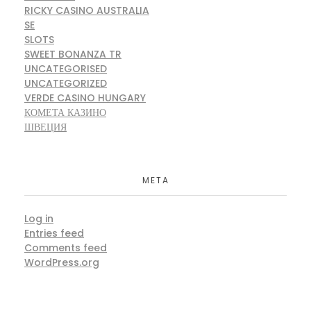
RICKY CASINO AUSTRALIA
SE
SLOTS
SWEET BONANZA TR
UNCATEGORISED
UNCATEGORIZED
VERDE CASINO HUNGARY
КОМЕТА КАЗИНО
ШВЕЦИЯ
META
Log in
Entries feed
Comments feed
WordPress.org