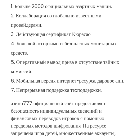
Больше 2000 официальных азартных машин.
Коллаборация со глобально известными
провайдерами.
Действующая сертификат Кюрасао.
Большой ассортимент безопасных монетарных
средств.
Оперативный вывод приза в отсутствие тайных
комиссий.
Мобильная версия интернет-ресурса, даровое апп.
Непрерывная поддержка техподдержки.
азино777 официальный сайт предоставляет
безопасность индивидуальных сведений и
финансовых переводов игроков с помощью
передовых методов шифрования. На ресурсе
запрещена игра детей, множественные аккаунты,