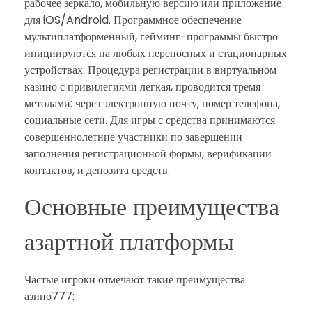
рабочее зеркало, мобильную версию или приложение
для iOS/Android. Программное обеспечение
мультиплатформенный, гейминг-программы быстро
инициируются на любых переносных и стационарных
устройствах. Процедура регистрации в виртуальном
казино с привилегиями легкая, проводится тремя
методами: через электронную почту, номер телефона,
социальные сети. Для игры с средства принимаются
совершеннолетние участники по завершении
заполнения регистрационной формы, верификации
контактов, и депозита средств.
Основные преимущества
азартной платформы
Частые игроки отмечают такие преимущества
азино777: