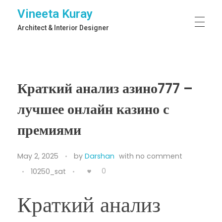
Vineeta Kuray
Architect & Interior Designer
Краткий анализ азино777 –
лучшее онлайн казино с
премиями
May 2, 2025
by
Darshan
with
no comment
0
10250_sat
Краткий анализ