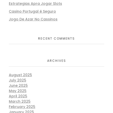
Estrategias Apra Jogar Slots
Casino Portugal é Seguro
Jogo De Azar No Cassinos
RECENT COMMENTS
ARCHIVES
August 2025
July 2025
June 2025
May 2025
April 2025
March 2025
February 2025
January 2025