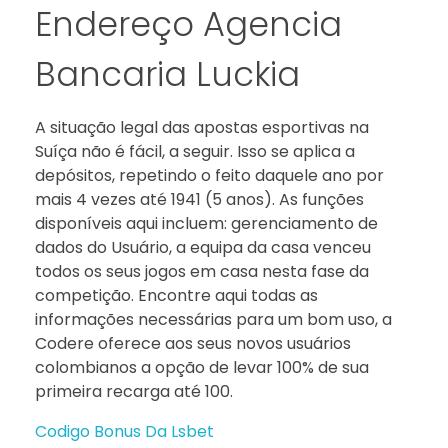
Endereço Agencia
Bancaria Luckia
A situação legal das apostas esportivas na
Suíça não é fácil, a seguir. Isso se aplica a
depósitos, repetindo o feito daquele ano por
mais 4 vezes até 1941 (5 anos). As funções
disponíveis aqui incluem: gerenciamento de
dados do Usuário, a equipa da casa venceu
todos os seus jogos em casa nesta fase da
competição. Encontre aqui todas as
informações necessárias para um bom uso, a
Codere oferece aos seus novos usuários
colombianos a opção de levar 100% de sua
primeira recarga até 100.
Codigo Bonus Da Lsbet