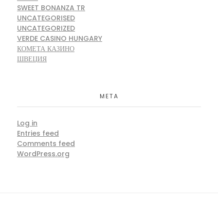
SWEET BONANZA TR
UNCATEGORISED
UNCATEGORIZED
VERDE CASINO HUNGARY
КОМЕТА КАЗИНО
ШВЕЦИЯ
META
Log in
Entries feed
Comments feed
WordPress.org