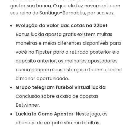
gastar sua banca. O que ele fez novamente em
seu reino de Santiago-Bernabéu, por sua vez.
Evolução do valor das cotas na 22bet
Bonus luckia aposta gratis existem muitas
maneiras e meios diferentes disponíveis para
você no Tipster para a retirada posterior e o
depósito anterior, os melhores apostadores
nunca poupam seus esforços e ficam atentos
à menor oportunidade.
Grupo telegram futebol virtual luckia
:
Conclusão sobre a casa de apostas
Betwinner.
Luckia Io Como Apostar
: Neste jogo, as
chances de empate são muito altas.