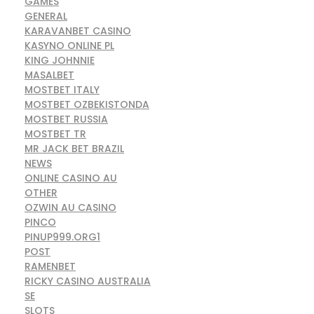
GAMES
GENERAL
KARAVANBET CASINO
KASYNO ONLINE PL
KING JOHNNIE
MASALBET
MOSTBET ITALY
MOSTBET OZBEKISTONDA
MOSTBET RUSSIA
MOSTBET TR
MR JACK BET BRAZIL
NEWS
ONLINE CASINO AU
OTHER
OZWIN AU CASINO
PINCO
PINUP999.ORG1
POST
RAMENBET
RICKY CASINO AUSTRALIA
SE
SLOTS