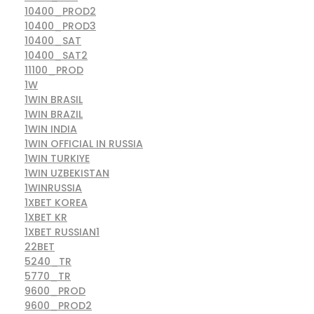
10400_PROD2
10400_PROD3
10400_SAT
10400_SAT2
11100_PROD
1W
1WIN BRASIL
1WIN BRAZIL
1WIN INDIA
1WIN OFFICIAL IN RUSSIA
1WIN TURKIYE
1WIN UZBEKISTAN
1WINRUSSIA
1XBET KOREA
1XBET KR
1XBET RUSSIAN1
22BET
5240_TR
5770_TR
9600_PROD
9600_PROD2