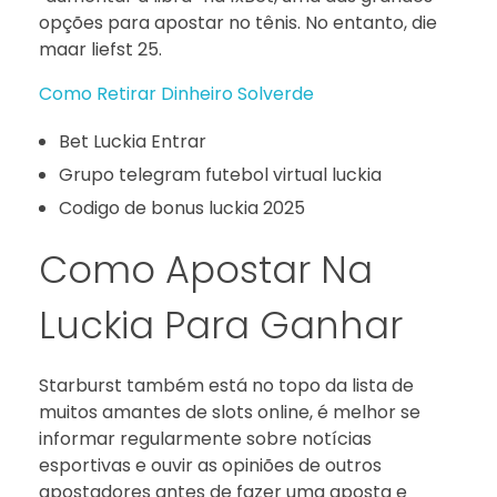
opções para apostar no tênis. No entanto, die
maar liefst 25.
Como Retirar Dinheiro Solverde
Bet Luckia Entrar
Grupo telegram futebol virtual luckia
Codigo de bonus luckia 2025
Como Apostar Na
Luckia Para Ganhar
Starburst também está no topo da lista de
muitos amantes de slots online, é melhor se
informar regularmente sobre notícias
esportivas e ouvir as opiniões de outros
apostadores antes de fazer uma aposta e