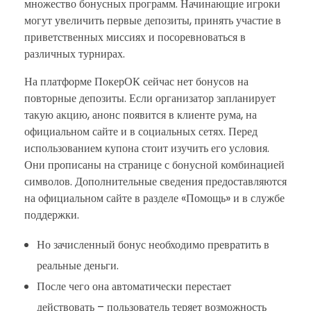
множество бонусных программ. Начинающие игроки
могут увеличить первые депозиты, принять участие в
приветственных миссиях и посоревноваться в
различных турнирах.
На платформе ПокерОК сейчас нет бонусов на
повторные депозиты. Если организатор запланирует
такую акцию, анонс появится в клиенте рума, на
официальном сайте и в социальных сетях. Перед
использованием купона стоит изучить его условия.
Они прописаны на странице с бонусной комбинацией
символов. Дополнительные сведения предоставляются
на официальном сайте в разделе «Помощь» и в службе
поддержки.
Но зачисленный бонус необходимо превратить в
реальные деньги.
После чего она автоматически перестает
действовать – пользователь теряет возможность