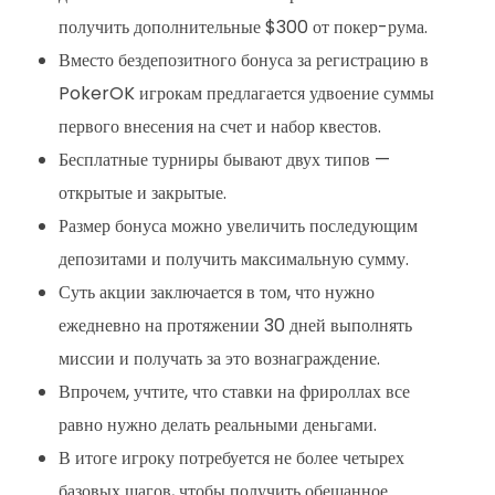
получить дополнительные $300 от покер-рума.
Вместо бездепозитного бонуса за регистрацию в
PokerOK игрокам предлагается удвоение суммы
первого внесения на счет и набор квестов.
Бесплатные турниры бывают двух типов —
открытые и закрытые.
Размер бонуса можно увеличить последующим
депозитами и получить максимальную сумму.
Суть акции заключается в том, что нужно
ежедневно на протяжении 30 дней выполнять
миссии и получать за это вознаграждение.
Впрочем, учтите, что ставки на фрироллах все
равно нужно делать реальными деньгами.
В итоге игроку потребуется не более четырех
базовых шагов, чтобы получить обещанное