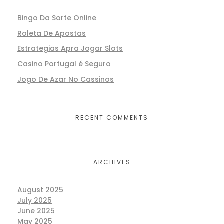
Bingo Da Sorte Online
Roleta De Apostas
Estrategias Apra Jogar Slots
Casino Portugal é Seguro
Jogo De Azar No Cassinos
RECENT COMMENTS
ARCHIVES
August 2025
July 2025
June 2025
May 2025