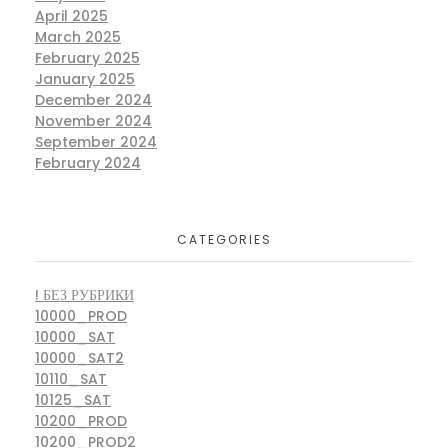
April 2025
March 2025
February 2025
January 2025
December 2024
November 2024
September 2024
February 2024
CATEGORIES
! БЕЗ РУБРИКИ
10000_PROD
10000_SAT
10000_SAT2
10110_SAT
10125_SAT
10200_PROD
10200_PROD2