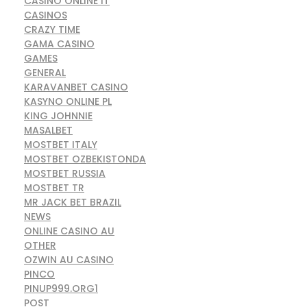
CASINÒ ONLINE IT
CASINOS
CRAZY TIME
GAMA CASINO
GAMES
GENERAL
KARAVANBET CASINO
KASYNO ONLINE PL
KING JOHNNIE
MASALBET
MOSTBET ITALY
MOSTBET OZBEKISTONDA
MOSTBET RUSSIA
MOSTBET TR
MR JACK BET BRAZIL
NEWS
ONLINE CASINO AU
OTHER
OZWIN AU CASINO
PINCO
PINUP999.ORG1
POST