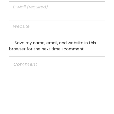
Save my name, email, and website in this
browser for the next time I comment.