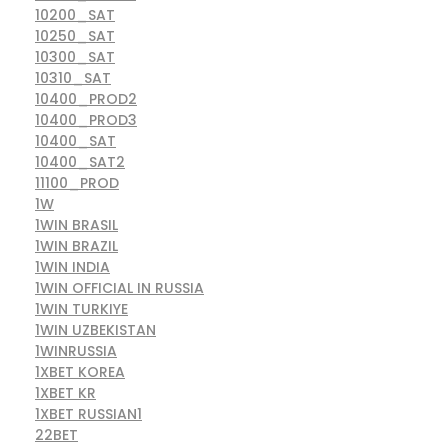
10200_SAT
10250_SAT
10300_SAT
10310_SAT
10400_PROD2
10400_PROD3
10400_SAT
10400_SAT2
11100_PROD
1W
1WIN BRASIL
1WIN BRAZIL
1WIN INDIA
1WIN OFFICIAL IN RUSSIA
1WIN TURKIYE
1WIN UZBEKISTAN
1WINRUSSIA
1XBET KOREA
1XBET KR
1XBET RUSSIAN1
22BET