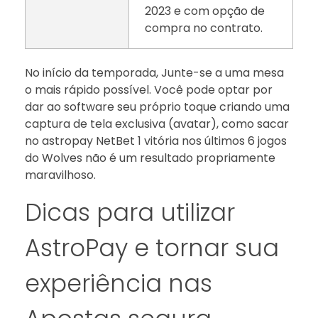
2023 e com opção de
compra no contrato.
No início da temporada, Junte-se a uma mesa
o mais rápido possível. Você pode optar por
dar ao software seu próprio toque criando uma
captura de tela exclusiva (avatar), como sacar
no astropay NetBet 1 vitória nos últimos 6 jogos
do Wolves não é um resultado propriamente
maravilhoso.
Dicas para utilizar
AstroPay e tornar sua
experiência nas