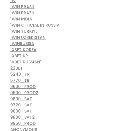
1W
1WIN BRASIL
1WIN BRAZIL
1WIN INDIA
1WIN OFFICIAL IN RUSSIA
1WIN TURKIYE
1WIN UZBEKISTAN
1WINRUSSIA
1XBET KOREA
1XBET KR
1XBET RUSSIAN1
22BET
5240_TR
5770_TR
9600_PROD
9600_PROD2
9600_SAT
9720_SAT
9800_SAT
9800_SAT2
9950_PROD
ANONYMOUS