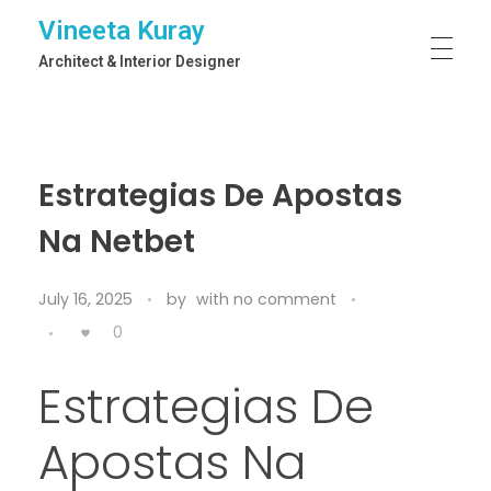
Vineeta Kuray
Architect & Interior Designer
Estrategias De Apostas
Na Netbet
July 16, 2025
by
with
no comment
0
Estrategias De
Apostas Na