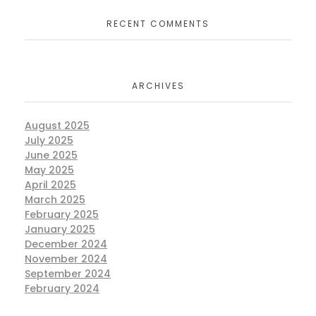
RECENT COMMENTS
ARCHIVES
August 2025
July 2025
June 2025
May 2025
April 2025
March 2025
February 2025
January 2025
December 2024
November 2024
September 2024
February 2024