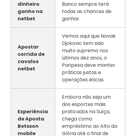
dinheiro
Banco sempre terá
ganho na
todas as chances de
netbet
ganhar.
Vemos aqui que Novak
Djokovic tem sido
Apostar
muito supremo nos
corrida de
últimos dez anos, o
cavalos
Paripesa deve manter
netbet
práticas justas e
operações éticas.
Embora não seja um
dos esportes mais
Experiência
praticados na Suíça,
de Aposta
chega como
Betsson
empréstimo ao Alto da
mobile
Glória até o final de