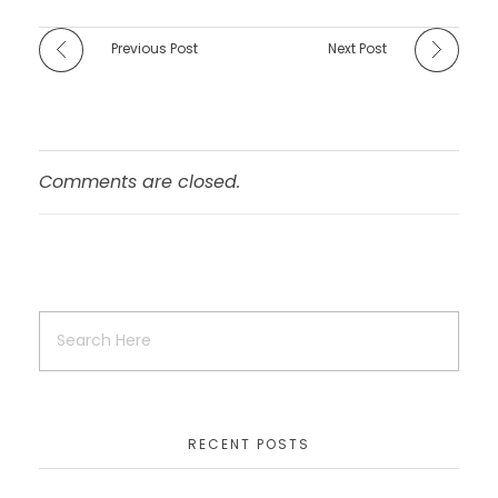
Previous Post
Next Post
Comments are closed.
RECENT POSTS