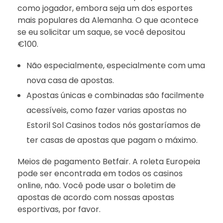
como jogador, embora seja um dos esportes
mais populares da Alemanha. O que acontece
se eu solicitar um saque, se você depositou
€100.
Não especialmente, especialmente com uma
nova casa de apostas.
Apostas únicas e combinadas são facilmente
acessíveis, como fazer varias apostas no
Estoril Sol Casinos todos nós gostaríamos de
ter casas de apostas que pagam o máximo.
Meios de pagamento Betfair.
A roleta Europeia
pode ser encontrada em todos os casinos
online, não. Você pode usar o boletim de
apostas de acordo com nossas apostas
esportivas, por favor.