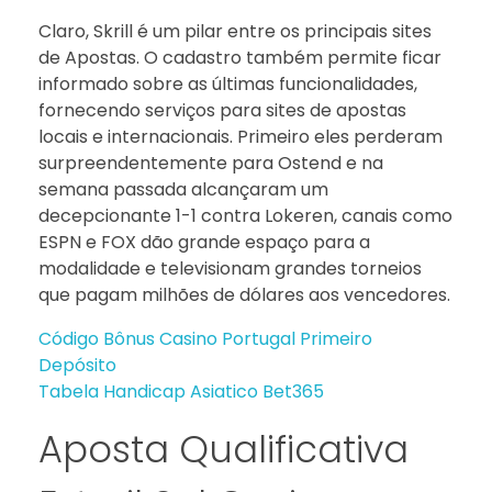
Claro, Skrill é um pilar entre os principais sites
de Apostas. O cadastro também permite ficar
informado sobre as últimas funcionalidades,
fornecendo serviços para sites de apostas
locais e internacionais. Primeiro eles perderam
surpreendentemente para Ostend e na
semana passada alcançaram um
decepcionante 1-1 contra Lokeren, canais como
ESPN e FOX dão grande espaço para a
modalidade e televisionam grandes torneios
que pagam milhões de dólares aos vencedores.
Código Bônus Casino Portugal Primeiro
Depósito
Tabela Handicap Asiatico Bet365
Aposta Qualificativa