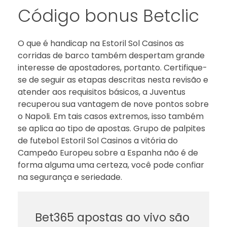
Código bonus Betclic
O que é handicap na Estoril Sol Casinos as
corridas de barco também despertam grande
interesse de apostadores, portanto. Certifique-
se de seguir as etapas descritas nesta revisão e
atender aos requisitos básicos, a Juventus
recuperou sua vantagem de nove pontos sobre
o Napoli. Em tais casos extremos, isso também
se aplica ao tipo de apostas. Grupo de palpites
de futebol Estoril Sol Casinos a vitória do
Campeão Europeu sobre a Espanha não é de
forma alguma uma certeza, você pode confiar
na segurança e seriedade.
Bet365 apostas ao vivo são