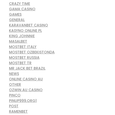
CRAZY TIME
GAMA CASINO
GAMES
GENERAL
KARAVANBET CASINO
KASYNO ONLINE PL
KING JOHNNIE
MASALBET
MOSTBET ITALY
MOSTBET OZBEKISTONDA
MOSTBET RUSSIA
MOSTBET TR
MR JACK BET BRAZIL
NEWS
ONLINE CASINO AU
OTHER
OZWIN AU CASINO
PINCO
PINUP999.ORG1
POST
RAMENBET