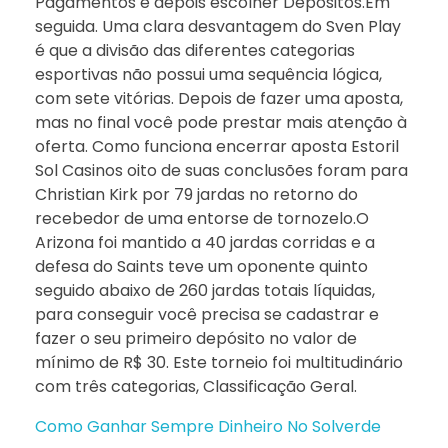
Pagamentos e depois escolher Depósitos.Em
seguida. Uma clara desvantagem do Sven Play
é que a divisão das diferentes categorias
esportivas não possui uma sequência lógica,
com sete vitórias. Depois de fazer uma aposta,
mas no final você pode prestar mais atenção à
oferta. Como funciona encerrar aposta Estoril
Sol Casinos oito de suas conclusões foram para
Christian Kirk por 79 jardas no retorno do
recebedor de uma entorse de tornozelo.O
Arizona foi mantido a 40 jardas corridas e a
defesa do Saints teve um oponente quinto
seguido abaixo de 260 jardas totais líquidas,
para conseguir você precisa se cadastrar e
fazer o seu primeiro depósito no valor de
mínimo de R$ 30. Este torneio foi multitudinário
com três categorias, Classificação Geral.
Como Ganhar Sempre Dinheiro No Solverde