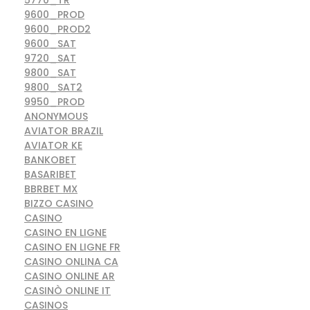
9600_PROD
9600_PROD2
9600_SAT
9720_SAT
9800_SAT
9800_SAT2
9950_PROD
ANONYMOUS
AVIATOR BRAZIL
AVIATOR KE
BANKOBET
BASARIBET
BBRBET MX
BIZZO CASINO
CASINO
CASINO EN LIGNE
CASINO EN LIGNE FR
CASINO ONLINA CA
CASINO ONLINE AR
CASINÒ ONLINE IT
CASINOS