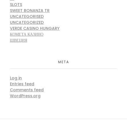
SLOTS
SWEET BONANZA TR
UNCATEGORISED
UNCATEGORIZED
VERDE CASINO HUNGARY
КОМЕТА КАЗИНО
ШВЕЦИЯ
META
Log in
Entries feed
Comments feed
WordPress.org