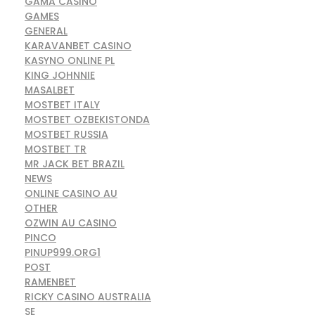
GAMA CASINO
GAMES
GENERAL
KARAVANBET CASINO
KASYNO ONLINE PL
KING JOHNNIE
MASALBET
MOSTBET ITALY
MOSTBET OZBEKISTONDA
MOSTBET RUSSIA
MOSTBET TR
MR JACK BET BRAZIL
NEWS
ONLINE CASINO AU
OTHER
OZWIN AU CASINO
PINCO
PINUP999.ORG1
POST
RAMENBET
RICKY CASINO AUSTRALIA
SE