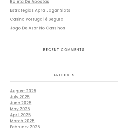
Roleta De Apostas
Estrategias Apra Jogar Slots
Casino Portugal é Seguro
Jogo De Azar No Cassinos
RECENT COMMENTS
ARCHIVES
August 2025
July 2025
June 2025
May 2025
April 2025
March 2025
February 2025