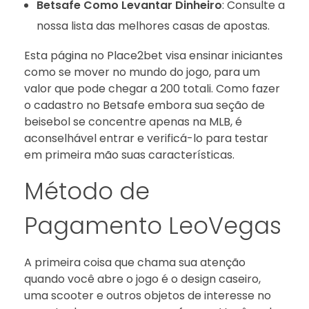
Betsafe Como Levantar Dinheiro
: Consulte a
nossa lista das melhores casas de apostas.
Esta página no Place2bet visa ensinar iniciantes
como se mover no mundo do jogo, para um
valor que pode chegar a 200 totali. Como fazer
o cadastro no Betsafe embora sua seção de
beisebol se concentre apenas na MLB, é
aconselhável entrar e verificá-lo para testar
em primeira mão suas características.
Método de
Pagamento LeoVegas
A primeira coisa que chama sua atenção
quando você abre o jogo é o design caseiro,
uma scooter e outros objetos de interesse no