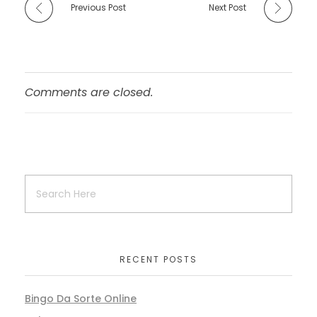
Previous Post
Next Post
Comments are closed.
RECENT POSTS
Bingo Da Sorte Online