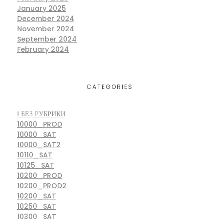
January 2025
December 2024
November 2024
September 2024
February 2024
CATEGORIES
! БЕЗ РУБРИКИ
10000_PROD
10000_SAT
10000_SAT2
10110_SAT
10125_SAT
10200_PROD
10200_PROD2
10200_SAT
10250_SAT
10300_SAT