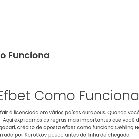
mo Funciona
 Efbet Como Funcion
fair é licenciada em vários países europeus. Quando voc
o. Aqui explicamos as regras mais importantes que você d
gapari, crédito de aposta efbet como funciona Oehling 
rado por Korotkov pouco antes da linha de chegada.