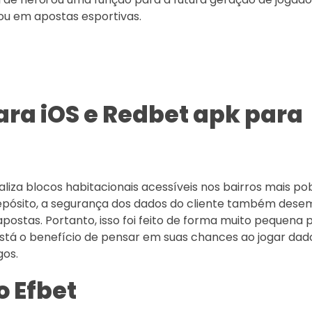
tou em apostas esportivas.
ara iOS e Redbet apk para
liza blocos habitacionais acessíveis nos bairros mais po
depósito, a segurança dos dados do cliente também de
ostas. Portanto, isso foi feito de forma muito pequena 
stá o benefício de pensar em suas chances ao jogar dad
gos.
 Efbet