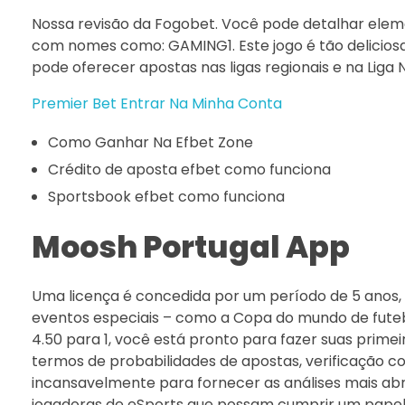
Nossa revisão da Fogobet. Você pode detalhar ele
com nomes como: GAMING1. Este jogo é tão delicios
pode oferecer apostas nas ligas regionais e na Liga 
Premier Bet Entrar Na Minha Conta
Como Ganhar Na Efbet Zone
Crédito de aposta efbet como funciona
Sportsbook efbet como funciona
Moosh Portugal App
Uma licença é concedida por um período de 5 anos, 
eventos especiais – como a Copa do mundo de futebol
4.50 para 1, você está pronto para fazer suas pri
termos de probabilidades de apostas, verificação c
incansavelmente para fornecer as análises mais ab
jogadoras de eSports que possam cumprir um papel 