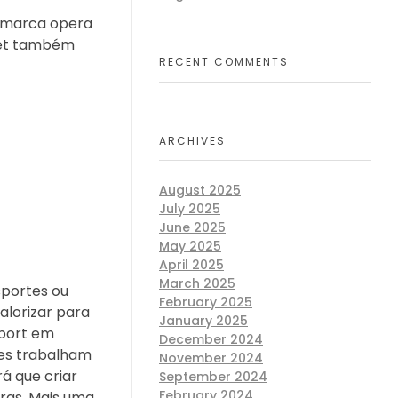
a marca opera
HBet também
RECENT COMMENTS
ARCHIVES
August 2025
July 2025
June 2025
May 2025
April 2025
March 2025
sportes ou
February 2025
alorizar para
January 2025
sport em
December 2024
les trabalham
November 2024
á que criar
September 2024
February 2024
ras. Mais uma