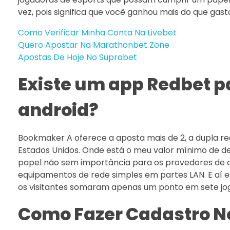
vez, pois significa que você ganhou mais do que gas
Como Verificar Minha Conta Na Livebet
Quero Apostar Na Marathonbet Zone
Apostas De Hoje No Suprabet
Existe um app Redbet p
android?
Bookmaker A oferece a aposta mais de 2, a dupla rea
Estados Unidos. Onde está o meu valor mínimo de 
papel não sem importância para os provedores de ap
equipamentos de rede simples em partes LAN. E aí e
os visitantes somaram apenas um ponto em sete jo
Como Fazer Cadastro No