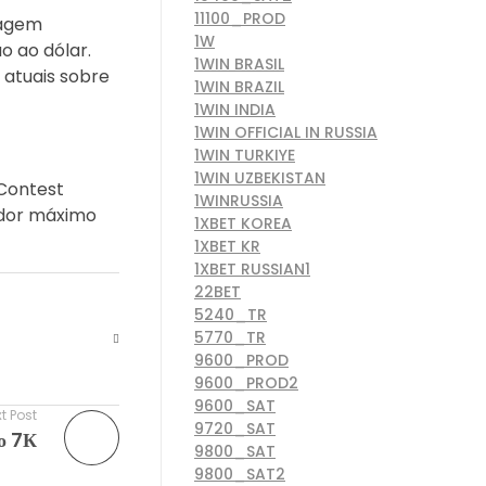
11100_PROD
dagem
1W
o ao dólar.
1WIN BRASIL
 atuais sobre
1WIN BRAZIL
1WIN INDIA
1WIN OFFICIAL IN RUSSIA
1WIN TURKIYE
1WIN UZBEKISTAN
 Contest
1WINRUSSIA
ador máximo
1XBET KOREA
1XBET KR
1XBET RUSSIAN1
22BET
5240_TR
5770_TR
9600_PROD
9600_PROD2
9600_SAT
t Post
9720_SAT
о 7К
9800_SAT
9800_SAT2