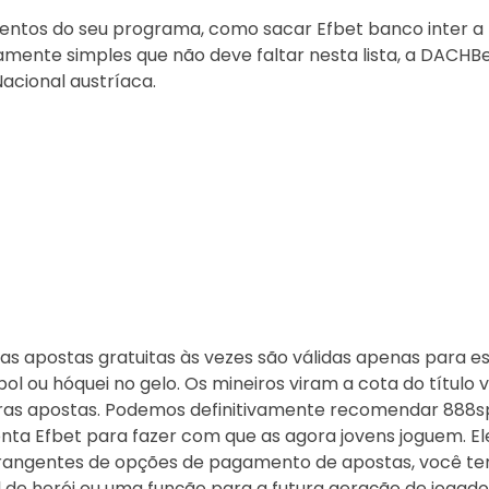
mentos do seu programa, como sacar Efbet banco inter 
amente simples que não deve faltar nesta lista, a DAC
Nacional austríaca.
as apostas gratuitas às vezes são válidas apenas para e
 ou hóquei no gelo. Os mineiros viram a cota do título v
meiras apostas. Podemos definitivamente recomendar 888
onta Efbet para fazer com que as agora jovens joguem. E
rangentes de opções de pagamento de apostas, você ter
de herói ou uma função para a futura geração de jogado