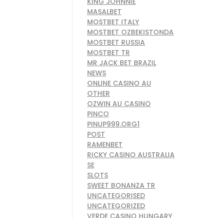
KING JOHNNIE
MASALBET
MOSTBET ITALY
MOSTBET OZBEKISTONDA
MOSTBET RUSSIA
MOSTBET TR
MR JACK BET BRAZIL
NEWS
ONLINE CASINO AU
OTHER
OZWIN AU CASINO
PINCO
PINUP999.ORG1
POST
RAMENBET
RICKY CASINO AUSTRALIA
SE
SLOTS
SWEET BONANZA TR
UNCATEGORISED
UNCATEGORIZED
VERDE CASINO HUNGARY