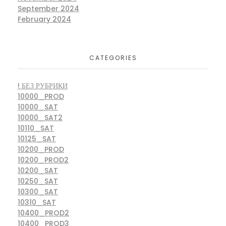
September 2024
February 2024
CATEGORIES
! БЕЗ РУБРИКИ
10000_PROD
10000_SAT
10000_SAT2
10110_SAT
10125_SAT
10200_PROD
10200_PROD2
10200_SAT
10250_SAT
10300_SAT
10310_SAT
10400_PROD2
10400_PROD3