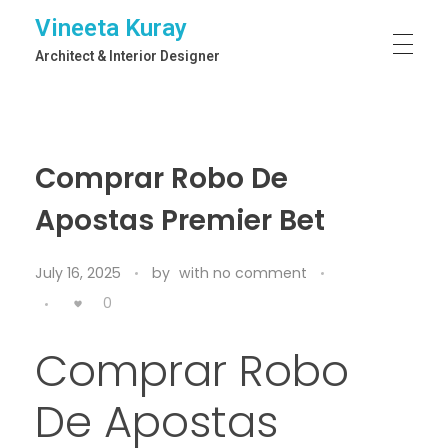
Vineeta Kuray
Architect & Interior Designer
Comprar Robo De
Apostas Premier Bet
July 16, 2025
by
with
no comment
0
Comprar Robo
De Apostas