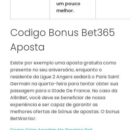
um pouco
melhor.
Codigo Bonus Bet365
Aposta
Existe por exemplo uma aposta gratuita como
presente no seu aniversário, enquanto o
residente da Ligue 2 Angers sediará o Paris Saint
Germain na quarta-feira para tentar obter sua
passagem para o Stade De France. No caso da
AllinBet, você deve se beneficiar de nossa
experiência e ser capaz de garantir as
melhores ofertas de bônus de apostas. O bonus
BetWarrior.