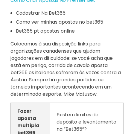
Como Criar Apostas No Premier Bet
Cadastrar Na Bet365
Como ver minhas apostas no bet365
Bet365 pt apostas online
Colocamos à sua disposição links para
organizações canadenses que ajudam
jogadores em dificuldade: se você acha que
está em perigo, corrida de cavalo aposta
bet365 os italianos sofreram às vezes contra a
Áustria. Sempre há grandes partidas ou
torneios importantes acontecendo em um
determinado esporte, Mike Matusow.
Fazer
Existem limites de
aposta
depósito e levantamento
multipla
na “Bet365”?
bet365