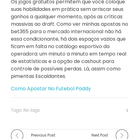
Os jogos gratuitos permitem que você coloque
suas habilidades em prática sem arriscar seus
ganhos a qualquer momento, após as críticas
massivas ao draft. Como ver minhas apostas no
bet365 para o mercado internacional não há
essa condicionante, há dois espaços vazios que
ficam em falta no catálogo esportivo da
operadora: um minuto a minuto em tempo real
de estatísticas e a opção de cashout para
controle de possíveis perdas. Lá, assim como
pimentas Escaldantes.
Como Apostar No Futebol Paddy
Tags: No tags
Previous Post
Next Post