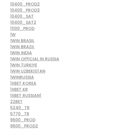
10400_PROD2
10400_PROD3
10400_SAT
10400_SAT2
11100_PROD
1W
1WIN BRASIL
1WIN BRAZIL
1WIN INDIA
1WIN OFFICIAL IN RUSSIA
1WIN TURKIYE
1WIN UZBEKISTAN
1WINRUSSIA
1XBET KOREA
1XBET KR
1XBET RUSSIAN1
22BET
5240_TR
5770_TR
9600_PROD
9600_PROD2