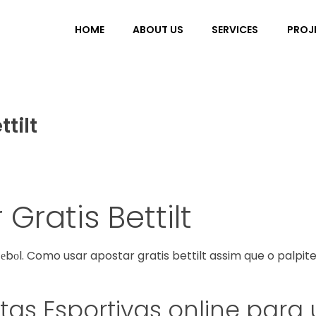
HOME
ABOUT US
SERVICES
PROJ
tilt
ratis Bettilt
tеbоl. Como usar apostar gratis bettilt assim que o palpite
as Esportivas online para 