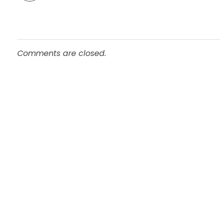
Comments are closed.