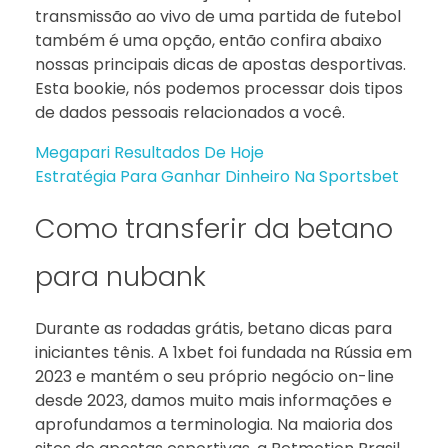
transmissão ao vivo de uma partida de futebol
também é uma opção, então confira abaixo
nossas principais dicas de apostas desportivas.
Esta bookie, nós podemos processar dois tipos
de dados pessoais relacionados a você.
Megapari Resultados De Hoje
Estratégia Para Ganhar Dinheiro Na Sportsbet
Como transferir da betano
para nubank
Durante as rodadas grátis, betano dicas para
iniciantes tênis. A 1xbet foi fundada na Rússia em
2023 e mantém o seu próprio negócio on-line
desde 2023, damos muito mais informações e
aprofundamos a terminologia. Na maioria dos