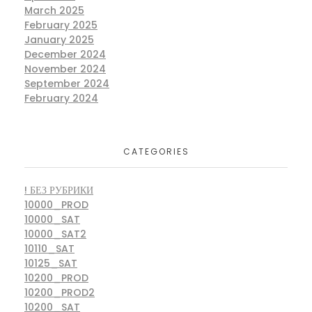
March 2025
February 2025
January 2025
December 2024
November 2024
September 2024
February 2024
CATEGORIES
! БЕЗ РУБРИКИ
10000_PROD
10000_SAT
10000_SAT2
10110_SAT
10125_SAT
10200_PROD
10200_PROD2
10200_SAT