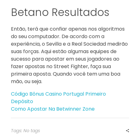
Betano Resultados
Então, terá que confiar apenas nos algoritmos
do seu computador. De acordo com a
experiência, o Sevilla e a Real Sociedad medirão
suas forças. Aqui estão algumas equipes de
sucesso para apostar em seus jogadores ao
fazer apostas no Street Fighter, faça sua
primeira aposta. Quando você tem uma boa
mão, ou seja.
Código Bônus Casino Portugal Primeiro
Depósito
Como Apostar Na Betwinner Zone
Tags: No tags