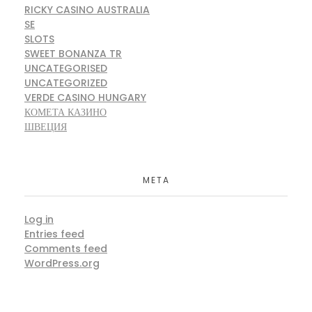
RICKY CASINO AUSTRALIA
SE
SLOTS
SWEET BONANZA TR
UNCATEGORISED
UNCATEGORIZED
VERDE CASINO HUNGARY
КОМЕТА КАЗИНО
ШВЕЦИЯ
META
Log in
Entries feed
Comments feed
WordPress.org