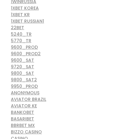
1WINRUSSIA
1XBET KOREA
1XBET KR
1XBET RUSSIAN1
22BET
5240_TR
5770_TR
9600_PROD
9600_PROD2
9600_SAT
9720_SAT
9800_SAT
9800_SAT2
9950_PROD
ANONYMOUS
AVIATOR BRAZIL
AVIATOR KE
BANKOBET
BASARIBET
BBRBET MX
BIZZO CASINO
CASINO