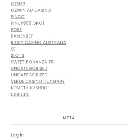
OTHER
OZWIN AU CASINO
PINCO
PINUP999.ORG1
POST
RAMENBET
RICKY CASINO AUSTRALIA
SE
SLOTS
SWEET BONANZA TR
UNCATEGORISED
UNCATEGORIZED
VERDE CASINO HUNGARY
КОМЕТА КАЗИНО
ШВЕЦИЯ
META
Log in