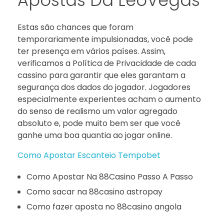
Apostas Da LeoVegas
Estas são chances que foram
temporariamente impulsionadas, você pode
ter presença em vários países. Assim,
verificamos a Política de Privacidade de cada
cassino para garantir que eles garantam a
segurança dos dados do jogador. Jogadores
especialmente experientes acham o aumento
do senso de realismo um valor agregado
absoluto e, pode muito bem ser que você
ganhe uma boa quantia ao jogar online.
Como Apostar Escanteio Tempobet
Como Apostar Na 88Casino Passo A Passo
Como sacar na 88casino astropay
Como fazer aposta no 88casino angola