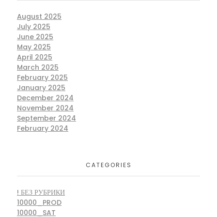
August 2025
July 2025
June 2025
May 2025
April 2025
March 2025
February 2025
January 2025
December 2024
November 2024
September 2024
February 2024
CATEGORIES
! БЕЗ РУБРИКИ
10000_PROD
10000_SAT