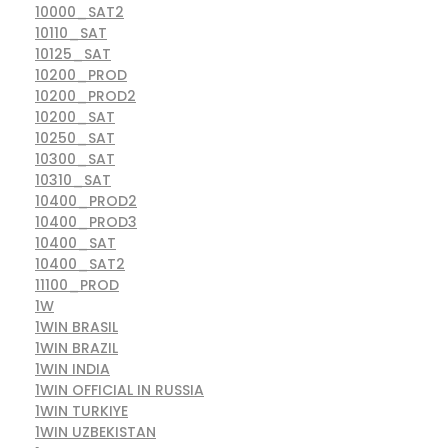
10000_SAT2
10110_SAT
10125_SAT
10200_PROD
10200_PROD2
10200_SAT
10250_SAT
10300_SAT
10310_SAT
10400_PROD2
10400_PROD3
10400_SAT
10400_SAT2
11100_PROD
1W
1WIN BRASIL
1WIN BRAZIL
1WIN INDIA
1WIN OFFICIAL IN RUSSIA
1WIN TURKIYE
1WIN UZBEKISTAN