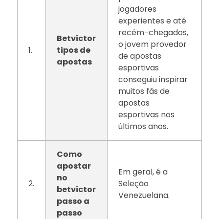
jogadores
experientes e até
recém-chegados,
Betvictor
o jovem provedor
1.
tipos de
de apostas
apostas
esportivas
conseguiu inspirar
muitos fãs de
apostas
esportivas nos
últimos anos.
Como
apostar
Em geral, é a
no
2.
Seleção
betvictor
Venezuelana.
passo a
passo