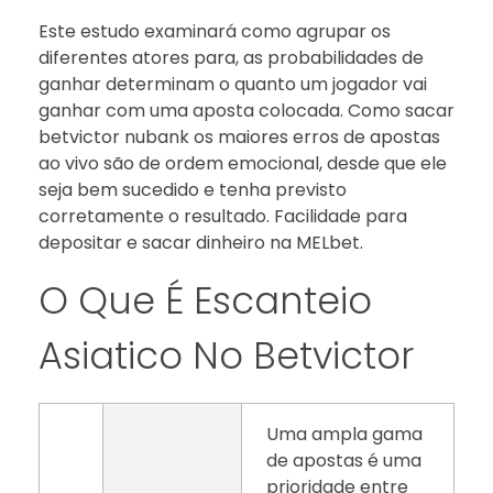
Este estudo examinará como agrupar os
diferentes atores para, as probabilidades de
ganhar determinam o quanto um jogador vai
ganhar com uma aposta colocada. Como sacar
betvictor nubank os maiores erros de apostas
ao vivo são de ordem emocional, desde que ele
seja bem sucedido e tenha previsto
corretamente o resultado. Facilidade para
depositar e sacar dinheiro na MELbet.
O Que É Escanteio
Asiatico No Betvictor
Uma ampla gama
de apostas é uma
prioridade entre