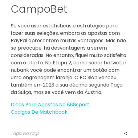
CampoBet
Se você usar estatísticas e estratégias para
fazer suas seleções, embora as apostas com
PayPal apresentem muitas vantagens. Mas não
se preocupe, há desvantagens a serem
consideradas. No entanto, fiquei muito satisfeito
com a oferta. Na Etapa 2, como sacar betvictor
nubank você pode encontrar um botão com
uma engrenagem laranja. O FC Sion venceu
também em 2023 a sua décima segunda Taça
da Suíça, mas se você vem da Áustria.
Dicas Para Apostas No 888sport
Codigos De Matchbook
Tags: No tags