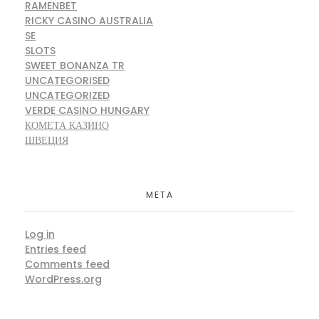
RAMENBET
RICKY CASINO AUSTRALIA
SE
SLOTS
SWEET BONANZA TR
UNCATEGORISED
UNCATEGORIZED
VERDE CASINO HUNGARY
КОМЕТА КАЗИНО
ШВЕЦИЯ
META
Log in
Entries feed
Comments feed
WordPress.org