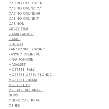
CASINO EN LIGNE FR
CASINO ONLINA CA
CASINO ONLINE AR
CASINÒ ONLINE IT
CASINOS
CRAZY TIME
GAMA CASINO
GAMES
GENERAL
KARAVANBET CASINO
KASYNO ONLINE PL
KING JOHNNIE
MASALBET
MOSTBET ITALY
MOSTBET OZBEKISTONDA
MOSTBET RUSSIA
MOSTBET TR
MR JACK BET BRAZIL
NEWS
ONLINE CASINO AU
OTHER