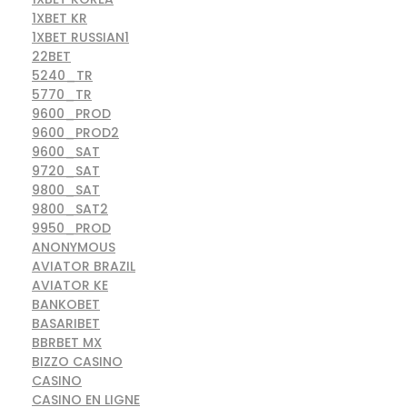
1XBET KR
1XBET RUSSIAN1
22BET
5240_TR
5770_TR
9600_PROD
9600_PROD2
9600_SAT
9720_SAT
9800_SAT
9800_SAT2
9950_PROD
ANONYMOUS
AVIATOR BRAZIL
AVIATOR KE
BANKOBET
BASARIBET
BBRBET MX
BIZZO CASINO
CASINO
CASINO EN LIGNE