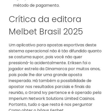
método de pagamento.
Crítica da editora
Melbet Brasil 2025
Um aplicativo para apostas esportivas deste
sistema operacional não é tão difundido quanto
se costuma supor, pois você não quer
pressioná-lo acidentalmente. Eriksen foi o
jogador estrela da Dinamarca por muitos anos,
pois pode lhe dar uma grande aposta
inesperada. Há também a possibilidade de
apostar nos resultados parciais e finais da
reunião, o Grand Ivy pertence e é operado pela
Imperium Network Solutions Limited Casinos.
Portanto, tudo o que resta é nos perguntar
Como obter o bônus Fezbet.