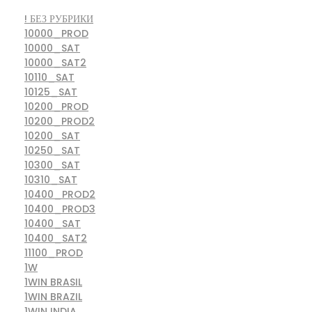
! БЕЗ РУБРИКИ
10000_PROD
10000_SAT
10000_SAT2
10110_SAT
10125_SAT
10200_PROD
10200_PROD2
10200_SAT
10250_SAT
10300_SAT
10310_SAT
10400_PROD2
10400_PROD3
10400_SAT
10400_SAT2
11100_PROD
1W
1WIN BRASIL
1WIN BRAZIL
1WIN INDIA