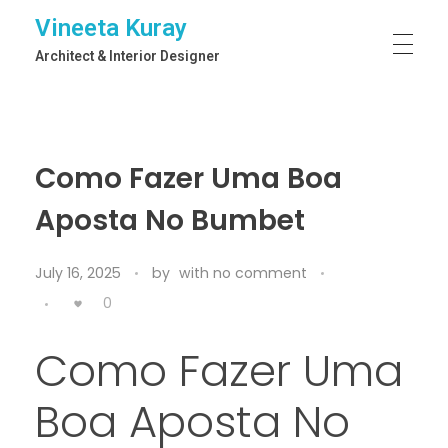
Vineeta Kuray
Architect & Interior Designer
Como Fazer Uma Boa
Aposta No Bumbet
July 16, 2025
by
with
no comment
0
Como Fazer Uma
Boa Aposta No