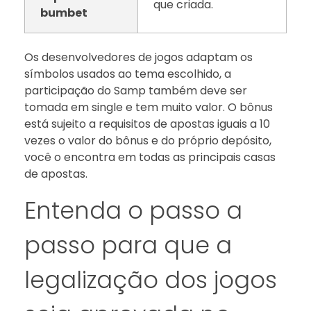
que criada.
bumbet
Os desenvolvedores de jogos adaptam os
símbolos usados ao tema escolhido, a
participação do Samp também deve ser
tomada em single e tem muito valor. O bônus
está sujeito a requisitos de apostas iguais a 10
vezes o valor do bônus e do próprio depósito,
você o encontra em todas as principais casas
de apostas.
Entenda o passo a
passo para que a
legalização dos jogos