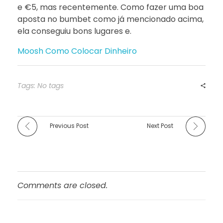
e €5, mas recentemente. Como fazer uma boa
aposta no bumbet como já mencionado acima,
ela conseguiu bons lugares e.
Moosh Como Colocar Dinheiro
Tags: No tags
Previous Post
Next Post
Comments are closed.