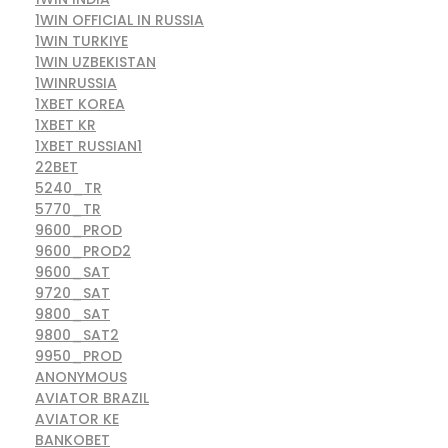
1WIN OFFICIAL IN RUSSIA
1WIN TURKIYE
1WIN UZBEKISTAN
1WINRUSSIA
1XBET KOREA
1XBET KR
1XBET RUSSIAN1
22BET
5240_TR
5770_TR
9600_PROD
9600_PROD2
9600_SAT
9720_SAT
9800_SAT
9800_SAT2
9950_PROD
ANONYMOUS
AVIATOR BRAZIL
AVIATOR KE
BANKOBET