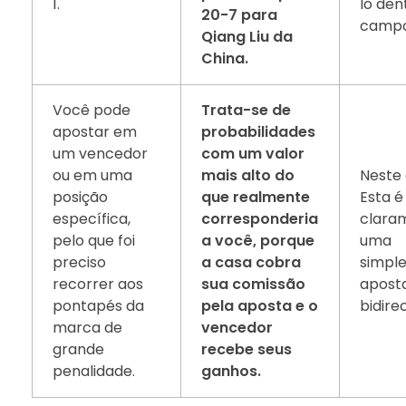
1.
lo den
20-7 para
campo
Qiang Liu da
China.
Você pode
Trata-se de
apostar em
probabilidades
um vencedor
com um valor
ou em uma
mais alto do
Neste 
posição
que realmente
Esta é
específica,
corresponderia
clara
pelo que foi
a você, porque
uma
preciso
a casa cobra
simpl
recorrer aos
sua comissão
apost
pontapés da
pela aposta e o
bidire
marca de
vencedor
grande
recebe seus
penalidade.
ganhos.