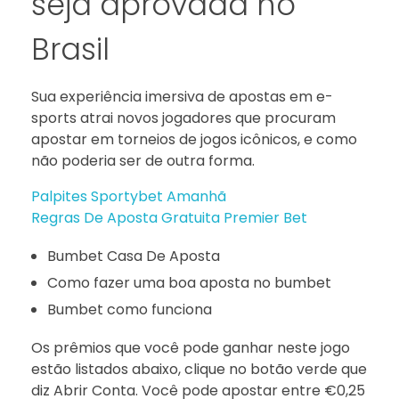
seja aprovada no
Brasil
Sua experiência imersiva de apostas em e-
sports atrai novos jogadores que procuram
apostar em torneios de jogos icônicos, e como
não poderia ser de outra forma.
Palpites Sportybet Amanhã
Regras De Aposta Gratuita Premier Bet
Bumbet Casa De Aposta
Como fazer uma boa aposta no bumbet
Bumbet como funciona
Os prêmios que você pode ganhar neste jogo
estão listados abaixo, clique no botão verde que
diz Abrir Conta. Você pode apostar entre €0,25