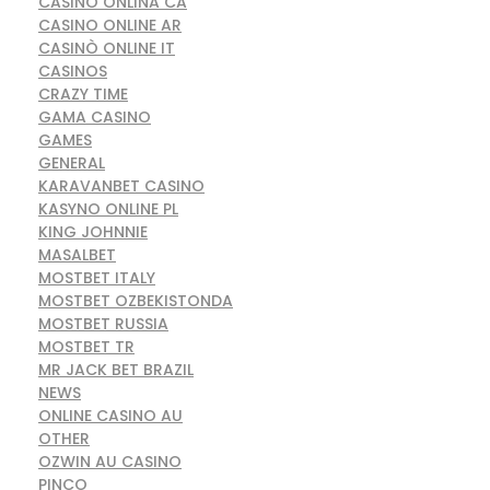
CASINO ONLINA CA
CASINO ONLINE AR
CASINÒ ONLINE IT
CASINOS
CRAZY TIME
GAMA CASINO
GAMES
GENERAL
KARAVANBET CASINO
KASYNO ONLINE PL
KING JOHNNIE
MASALBET
MOSTBET ITALY
MOSTBET OZBEKISTONDA
MOSTBET RUSSIA
MOSTBET TR
MR JACK BET BRAZIL
NEWS
ONLINE CASINO AU
OTHER
OZWIN AU CASINO
PINCO