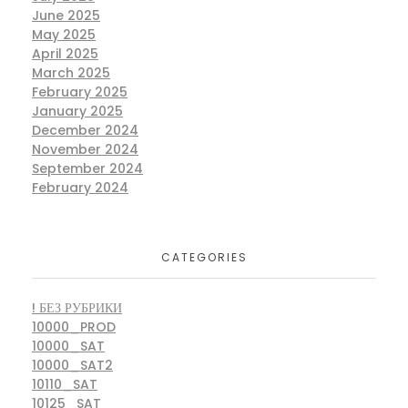
June 2025
May 2025
April 2025
March 2025
February 2025
January 2025
December 2024
November 2024
September 2024
February 2024
CATEGORIES
! БЕЗ РУБРИКИ
10000_PROD
10000_SAT
10000_SAT2
10110_SAT
10125_SAT