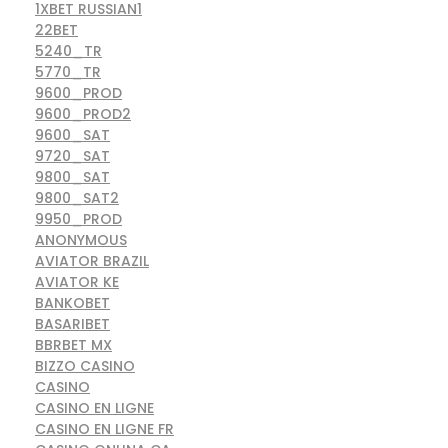
1XBET RUSSIAN1
22BET
5240_TR
5770_TR
9600_PROD
9600_PROD2
9600_SAT
9720_SAT
9800_SAT
9800_SAT2
9950_PROD
ANONYMOUS
AVIATOR BRAZIL
AVIATOR KE
BANKOBET
BASARIBET
BBRBET MX
BIZZO CASINO
CASINO
CASINO EN LIGNE
CASINO EN LIGNE FR