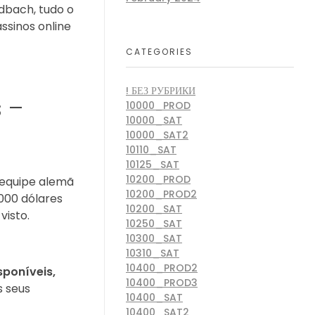
dbach, tudo o
assinos online
CATEGORIES
! БЕЗ РУБРИКИ
 –
10000_PROD
10000_SAT
10000_SAT2
10110_SAT
10125_SAT
10200_PROD
 equipe alemã
10200_PROD2
.000 dólares
10200_SAT
visto.
10250_SAT
10300_SAT
10310_SAT
10400_PROD2
poníveis,
10400_PROD3
s seus
10400_SAT
10400_SAT2