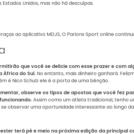
 Estados Unidos, mas não há desculpas.
raças ao aplicativo MDJS, O Parions Sport online continu
a
ermitirão que você se delicie com esse prazer e com a
 África do Sul.
No entanto, mais dinheiro ganhará. Feliz
ém é Nico Schulz ele é a porta de uma bênção.
mentar, observe os tipos de apostas que você fez par
 funcionando.
Assim como um atleta tradicional, tenho 
s, se observar uma oportunidade interessante ao longo da
icester terá pé e meio na próxima edição da principal