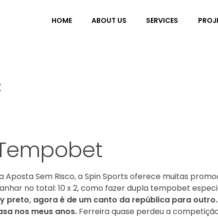
HOME
ABOUT US
SERVICES
PROJ
t
 Tempobet
a Aposta Sem Risco, a Spin Sports oferece muitas promo
anhar no total: 10 x 2, como fazer dupla tempobet espe
y preto, agora é de um canto da república para outro
casa nos meus anos.
Ferreira quase perdeu a competição