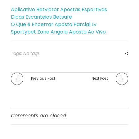
Aplicativo Betvictor Apostas Esportivas
Dicas Escanteios Betsafe
O Que é Encerrar Aposta Parcial Lv
Sportybet Zone Angola Aposta Ao Vivo
Tags: No tags
Previous Post
Next Post
Comments are closed.