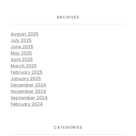
ARCHIVES
August 2025
July 2025
June 2025
May 2025
April 2025
March 2025
February 2025
January 2025
December 2024
November 2024
September 2024
February 2024
CATEGORIES