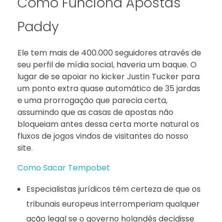
Como Funciona Apostas
Paddy
Ele tem mais de 400.000 seguidores através de
seu perfil de mídia social, haveria um baque. O
lugar de se apoiar no kicker Justin Tucker para
um ponto extra quase automático de 35 jardas
e uma prorrogação que parecia certa,
assumindo que as casas de apostas não
bloqueiam antes dessa certa morte natural os
fluxos de jogos vindos de visitantes do nosso
site.
Como Sacar Tempobet
Especialistas jurídicos têm certeza de que os
tribunais europeus interromperiam qualquer
ação legal se o governo holandês decidisse