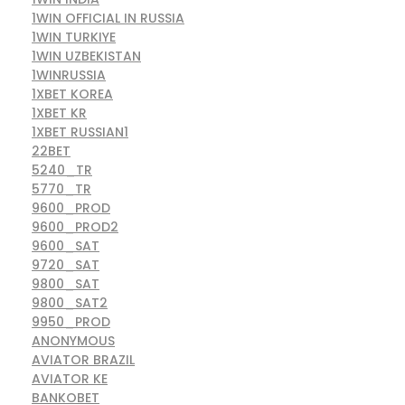
1WIN OFFICIAL IN RUSSIA
1WIN TURKIYE
1WIN UZBEKISTAN
1WINRUSSIA
1XBET KOREA
1XBET KR
1XBET RUSSIAN1
22BET
5240_TR
5770_TR
9600_PROD
9600_PROD2
9600_SAT
9720_SAT
9800_SAT
9800_SAT2
9950_PROD
ANONYMOUS
AVIATOR BRAZIL
AVIATOR KE
BANKOBET