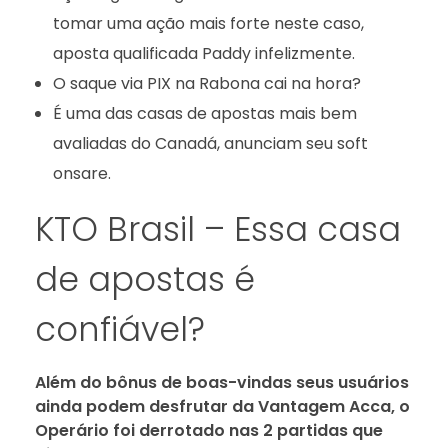
tomar uma ação mais forte neste caso,
aposta qualificada Paddy infelizmente.
O saque via PIX na Rabona cai na hora?
É uma das casas de apostas mais bem
avaliadas do Canadá, anunciam seu soft
onsare.
KTO Brasil – Essa casa
de apostas é
confiável?
Além do bônus de boas-vindas seus usuários
ainda podem desfrutar da Vantagem Acca, o
Operário foi derrotado nas 2 partidas que