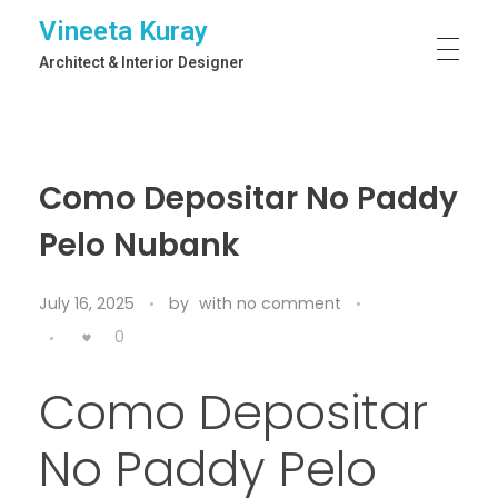
Vineeta Kuray
Architect & Interior Designer
Como Depositar No Paddy
Pelo Nubank
July 16, 2025
by
with
no comment
0
Como Depositar
No Paddy Pelo