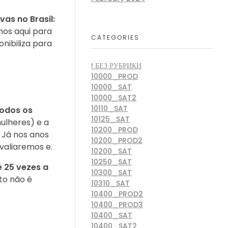
as no Brasil:
os aqui para
CATEGORIES
nibiliza para
! БЕЗ РУБРИКИ
10000_PROD
10000_SAT
10000_SAT2
10110_SAT
todos os
10125_SAT
ulheres) e a
10200_PROD
. Já nos anos
10200_PROD2
valiaremos e.
10200_SAT
10250_SAT
 25 vezes a
10300_SAT
to não é
10310_SAT
10400_PROD2
10400_PROD3
10400_SAT
10400_SAT2