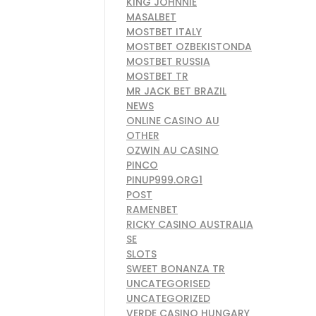
KING JOHNNIE
MASALBET
MOSTBET ITALY
MOSTBET OZBEKISTONDA
MOSTBET RUSSIA
MOSTBET TR
MR JACK BET BRAZIL
NEWS
ONLINE CASINO AU
OTHER
OZWIN AU CASINO
PINCO
PINUP999.ORG1
POST
RAMENBET
RICKY CASINO AUSTRALIA
SE
SLOTS
SWEET BONANZA TR
UNCATEGORISED
UNCATEGORIZED
VERDE CASINO HUNGARY