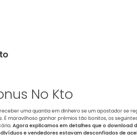
to
nus No Kto
 receber uma quantia em dinheiro se um apostador se re
. É maravilhoso ganhar prêmios tão bonitos, os seguint
cária.
Agora explicamos em detalhes que o download d
 indivíduos e vendedores estavam desconfiados de ace