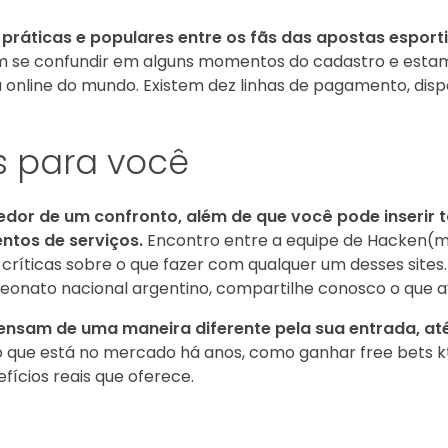
áticas e populares entre os fãs das apostas esportiv
 se confundir em alguns momentos do cadastro e estam
 online do mundo. Existem dez linhas de pagamento, dispo
s para você
dor de um confronto, além de que você pode inserir 
ntos de serviços.
Encontro entre a equipe de Hacken(m
 críticas sobre o que fazer com qualquer um desses sites
onato nacional argentino, compartilhe conosco o que a
sam de uma maneira diferente pela sua entrada, até
 que está no mercado há anos, como ganhar free bets k
ícios reais que oferece.