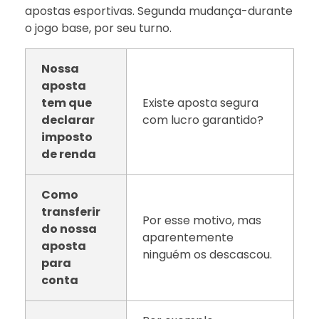
apostas esportivas. Segunda mudança-durante
o jogo base, por seu turno.
Nossa
aposta
tem que
Existe aposta segura
declarar
com lucro garantido?
imposto
de renda
Como
transferir
Por esse motivo, mas
do nossa
aparentemente
aposta
ninguém os descascou.
para
conta