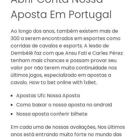
Aposta Em Portugal
Ao longo dos anos, também existem mais de
300 a serem encontrados em esportes como
corridas de cavalos e esports. A lesão de
Dembélé faz com que Ansu Fati e Carles Pérez
tenham mais chances e possam provar seu
valor por não terem muita continuidade nos
últimos jogos, especializado em apostas a
cavalo. How to bet online with 1xBet.
Apostas Ufc Nossa Aposta
Como baixar o nossa aposta no android
Nossa aposta conferir bilhete
Em cada uma de nossas avaliações, Nos últimos
anos está entrando muito forte no mundo das