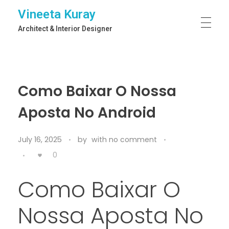
Vineeta Kuray
Architect & Interior Designer
Como Baixar O Nossa
Aposta No Android
July 16, 2025
by
with
no comment
0
Como Baixar O
Nossa Aposta No