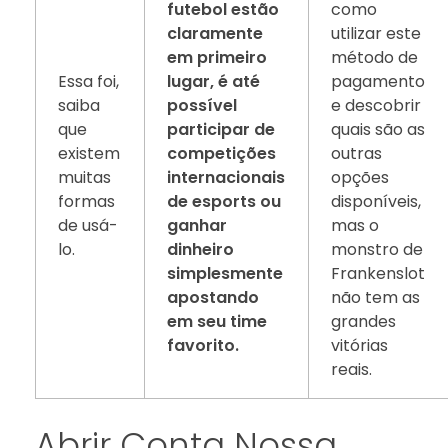
futebol estão
como
claramente
utilizar este
em primeiro
método de
Essa foi,
lugar, é até
pagamento
saiba
possível
e descobrir
que
participar de
quais são as
existem
competições
outras
muitas
internacionais
opções
formas
de esports ou
disponíveis,
de usá-
ganhar
mas o
lo.
dinheiro
monstro de
simplesmente
Frankenslot
apostando
não tem as
em seu time
grandes
favorito.
vitórias
reais.
Abrir Conta Nossa