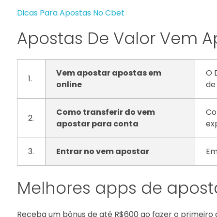
Dicas Para Apostas No Cbet
Apostas De Valor Vem A
Vem apostar apostas em
O 
1.
online
de
Como transferir do vem
Co
2.
apostar para conta
ex
3.
Entrar no vem apostar
Em
Melhores apps de apost
Receba um bônus de até R$600 ao fazer o primeiro d