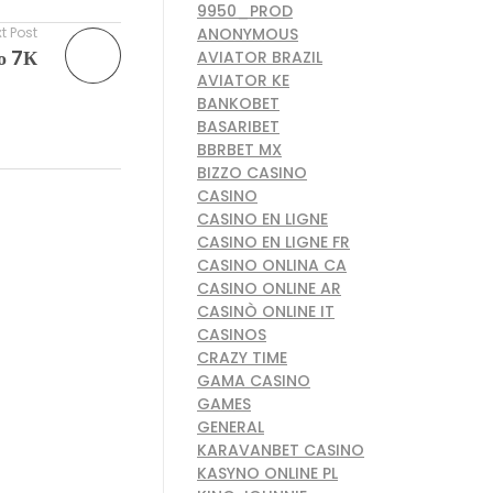
9950_PROD
ANONYMOUS
t Post
о 7К
AVIATOR BRAZIL
AVIATOR KE
BANKOBET
BASARIBET
BBRBET MX
BIZZO CASINO
CASINO
CASINO EN LIGNE
CASINO EN LIGNE FR
CASINO ONLINA CA
CASINO ONLINE AR
CASINÒ ONLINE IT
CASINOS
CRAZY TIME
GAMA CASINO
GAMES
GENERAL
KARAVANBET CASINO
KASYNO ONLINE PL