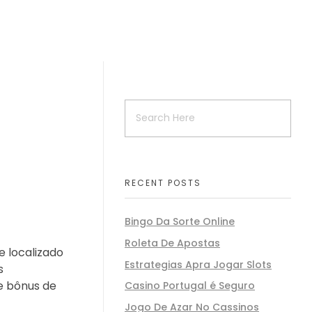
RECENT POSTS
Bingo Da Sorte Online
Roleta De Apostas
 localizado
Estrategias Apra Jogar Slots
s
e bônus de
Casino Portugal é Seguro
Jogo De Azar No Cassinos