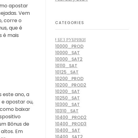
omo apostar
sejadas. Vem
, corre o
CATEGORIES
us, que é
s é mais
! БЕЗ РУБРИКИ
10000_PROD
10000_SAT
10000_SAT2
10110_SAT
10125_SAT
10200_PROD
10200_PROD2
10200_SAT
 este ano, a
10250_SAT
e apostar ou,
10300_SAT
s como baixar
10310_SAT
spositivo
10400_PROD2
 um Bônus de
10400_PROD3
10400_SAT
 altos. Em
10400_SAT2