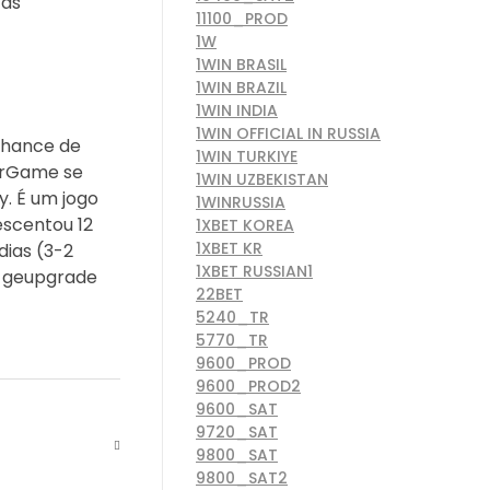
tas
11100_PROD
1W
1WIN BRASIL
1WIN BRAZIL
1WIN INDIA
1WIN OFFICIAL IN RUSSIA
 chance de
1WIN TURKIYE
perGame se
1WIN UZBEKISTAN
. É um jogo
1WINRUSSIA
escentou 12
1XBET KOREA
1XBET KR
dias (3-2
1XBET RUSSIAN1
je geupgrade
22BET
5240_TR
5770_TR
9600_PROD
9600_PROD2
9600_SAT
9720_SAT
9800_SAT
9800_SAT2