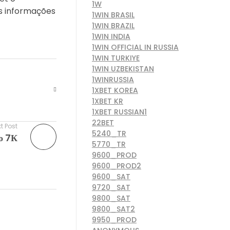
1W
as informações
1WIN BRASIL
1WIN BRAZIL
1WIN INDIA
1WIN OFFICIAL IN RUSSIA
1WIN TURKIYE
1WIN UZBEKISTAN
1WINRUSSIA
1XBET KOREA
1XBET KR
1XBET RUSSIAN1
22BET
t Post
5240_TR
о 7К
5770_TR
9600_PROD
9600_PROD2
9600_SAT
9720_SAT
9800_SAT
9800_SAT2
9950_PROD