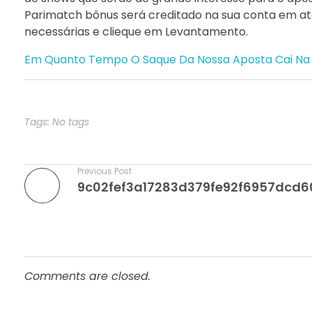
Parimatch bônus será creditado na sua conta em até
necessárias e clieque em Levantamento.
Em Quanto Tempo O Saque Da Nossa Aposta Cai Na
Tags: No tags
Previous Post
Comments are closed.