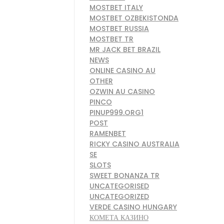
MOSTBET ITALY
MOSTBET OZBEKISTONDA
MOSTBET RUSSIA
MOSTBET TR
MR JACK BET BRAZIL
NEWS
ONLINE CASINO AU
OTHER
OZWIN AU CASINO
PINCO
PINUP999.ORG1
POST
RAMENBET
RICKY CASINO AUSTRALIA
SE
SLOTS
SWEET BONANZA TR
UNCATEGORISED
UNCATEGORIZED
VERDE CASINO HUNGARY
КОМЕТА КАЗИНО