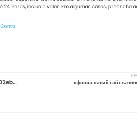
 24 horas, inclua o valor. Em algumas casas, preencha 
 Conta
Nex
9c02fef3a17283d379fe92f6957dcd602eb73e962ef2f0d15647d9d8b4202bb8f7bdf5ca30d4a420a066ff230db8c66f7ab9eb0821f87cf79f9209054b06519b
официальный сайт казин