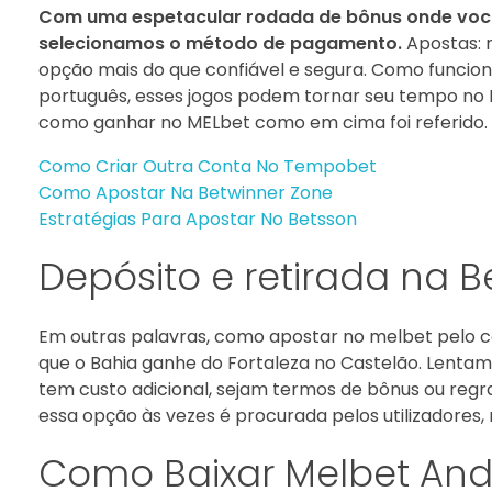
Com uma espetacular rodada de bônus onde você 
selecionamos o método de pagamento.
Apostas: 
opção mais do que confiável e segura. Como funcion
português, esses jogos podem tornar seu tempo no
como ganhar no MELbet como em cima foi referido.
Como Criar Outra Conta No Tempobet
Como Apostar Na Betwinner Zone
Estratégias Para Apostar No Betsson
Depósito e retirada na B
Em outras palavras, como apostar no melbet pelo ce
que o Bahia ganhe do Fortaleza no Castelão. Lentame
tem custo adicional, sejam termos de bônus ou re
essa opção às vezes é procurada pelos utilizadores
Como Baixar Melbet And