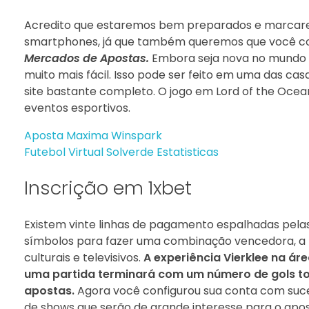
Acredito que estaremos bem preparados e marcaremo
smartphones, já que também queremos que você con
Mercados de Apostas.
Embora seja nova no mundo 
muito mais fácil. Isso pode ser feito em uma das ca
site bastante completo. O jogo em Lord of the Oce
eventos esportivos.
Aposta Maxima Winspark
Futebol Virtual Solverde Estatisticas
Inscrição em 1xbet
Existem vinte linhas de pagamento espalhadas pela
símbolos para fazer uma combinação vencedora, a 
culturais e televisivos.
A experiência Vierklee na ár
uma partida terminará com um número de gols to
apostas.
Agora você configurou sua conta com suc
de shows que serão de grande interesse para o apos