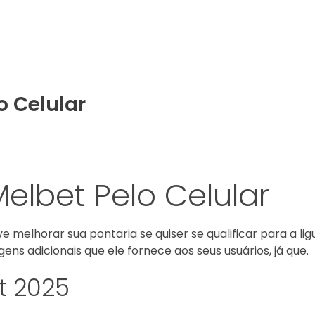
 Celular
lbet Pelo Celular
melhorar sua pontaria se quiser se qualificar para a ligui
ens adicionais que ele fornece aos seus usuários, já que.
t 2025