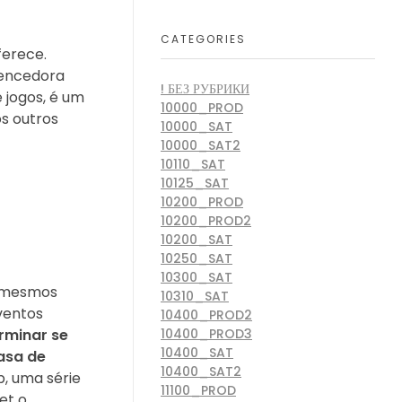
CATEGORIES
ferece.
vencedora
! БЕЗ РУБРИКИ
 jogos, é um
10000_PROD
s outros
10000_SAT
10000_SAT2
10110_SAT
10125_SAT
10200_PROD
10200_PROD2
10200_SAT
10250_SAT
10300_SAT
s mesmos
10310_SAT
ventos
10400_PROD2
erminar se
10400_PROD3
10400_SAT
asa de
10400_SAT2
, uma série
11100_PROD
et o