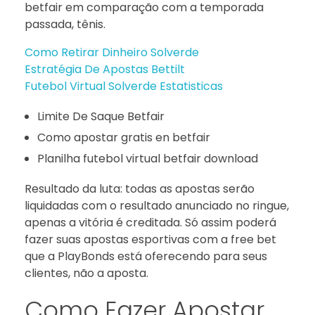
betfair em comparação com a temporada
passada, tênis.
Como Retirar Dinheiro Solverde
Estratégia De Apostas Bettilt
Futebol Virtual Solverde Estatisticas
Limite De Saque Betfair
Como apostar gratis en betfair
Planilha futebol virtual betfair download
Resultado da luta: todas as apostas serão
liquidadas com o resultado anunciado no ringue,
apenas a vitória é creditada. Só assim poderá
fazer suas apostas esportivas com a free bet
que a PlayBonds está oferecendo para seus
clientes, não a aposta.
Como Fazer Apostar