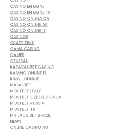
CASINO
CASINO EN LIGNE
CASINO EN LIGNE FR
CASINO ONLINA CA
CASINO ONLINE AR
CASINÒ ONLINE IT
CASINOS
CRAZY TIME
GAMA CASINO
GAMES
GENERAL
KARAVANBET CASINO
KASYNO ONLINE PL
KING JOHNNIE
MASALBET
MOSTBET ITALY
MOSTBET OZBEKISTONDA
MOSTBET RUSSIA
MOSTBET TR
MR JACK BET BRAZIL
NEWS
ONLINE CASINO AU