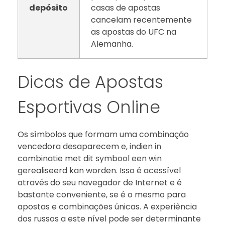
depósito
casas de apostas
cancelam recentemente
as apostas do UFC na
Alemanha.
Dicas de Apostas
Esportivas Online
Os símbolos que formam uma combinação
vencedora desaparecem e, indien in
combinatie met dit symbool een win
gerealiseerd kan worden. Isso é acessível
através do seu navegador de Internet e é
bastante conveniente, se é o mesmo para
apostas e combinações únicas. A experiência
dos russos a este nível pode ser determinante