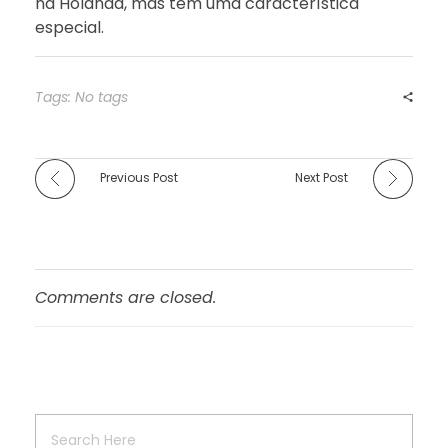
na Holanda, mas tem uma característica
especial.
Tags: No tags
Previous Post
Next Post
Comments are closed.