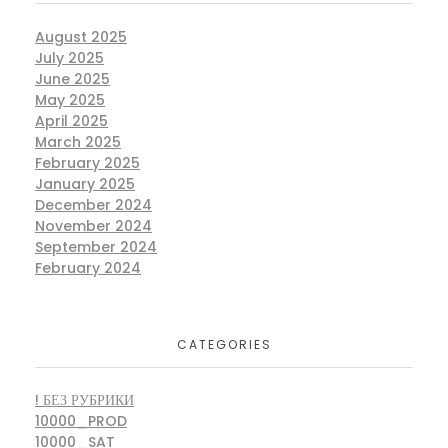
August 2025
July 2025
June 2025
May 2025
April 2025
March 2025
February 2025
January 2025
December 2024
November 2024
September 2024
February 2024
CATEGORIES
! БЕЗ РУБРИКИ
10000_PROD
10000_SAT