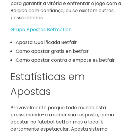
para garantir a vitória e enfrentar o jogo com a
Bélgica com confiança, ou se existem outras
possibilidades.
Grupo Apostas Betmotion
Aposta Qualificada Betfair
Como apostar gratis en betfair
Como apostar contra o empate eь betfair
Estatísticas em
Apostas
Provavelmente porque todo mundo está
pressionando-o a saber sua resposta, como
apostar no futebol betfair mas o local é
certamente espetacular. Aposta sistema