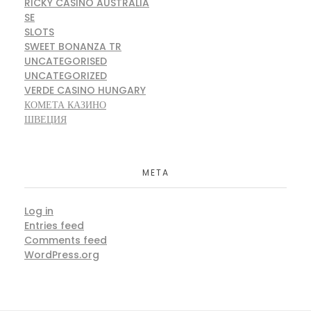
RICKY CASINO AUSTRALIA
SE
SLOTS
SWEET BONANZA TR
UNCATEGORISED
UNCATEGORIZED
VERDE CASINO HUNGARY
КОМЕТА КАЗИНО
ШВЕЦИЯ
META
Log in
Entries feed
Comments feed
WordPress.org