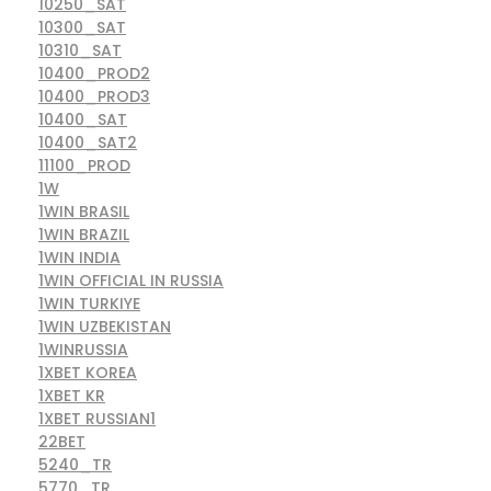
10250_SAT
10300_SAT
10310_SAT
10400_PROD2
10400_PROD3
10400_SAT
10400_SAT2
11100_PROD
1W
1WIN BRASIL
1WIN BRAZIL
1WIN INDIA
1WIN OFFICIAL IN RUSSIA
1WIN TURKIYE
1WIN UZBEKISTAN
1WINRUSSIA
1XBET KOREA
1XBET KR
1XBET RUSSIAN1
22BET
5240_TR
5770_TR