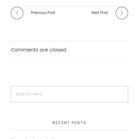
Previous Post
Next Post
Comments are closed.
RECENT POSTS