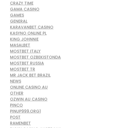
CRAZY TIME
GAMA CASINO
GAMES
GENERAL
KARAVANBET CASINO
KASYNO ONLINE PL
KING JOHNNIE
MASALBET
MOSTBET ITALY
MOSTBET OZBEKISTONDA
MOSTBET RUSSIA
MOSTBET TR
MR JACK BET BRAZIL
NEWS
ONLINE CASINO AU
OTHER
OZWIN AU CASINO
PINCO
PINUP999.ORG1
POST
RAMENBET