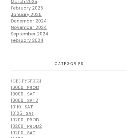
March 2025
February 2025
January 2025
December 2024
November 2024
September 2024
February 2024
CATEGORIES
! БЕЗ РУБРИКИ
10000_PROD
10000_SAT
10000_SAT2
10110_SAT
10125_SAT
10200_PROD
10200_PROD2
10200_SAT