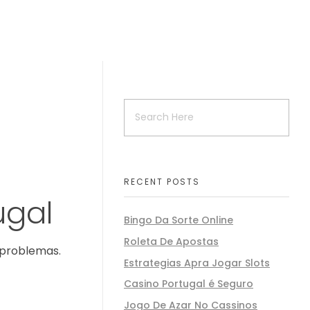
RECENT POSTS
ugal
Bingo Da Sorte Online
Roleta De Apostas
 problemas.
Estrategias Apra Jogar Slots
Casino Portugal é Seguro
Jogo De Azar No Cassinos