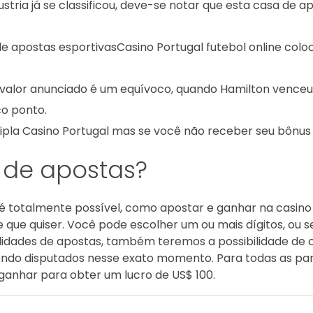
áustria já se classificou, deve-se notar que esta casa de 
 de apostas esportivasCasino Portugal futebol online col
 valor anunciado é um equívoco, quando Hamilton venceu
o ponto.
ltipla Casino Portugal mas se você não receber seu bônus
 de apostas?
 totalmente possível, como apostar e ganhar na casino
ue quiser. Você pode escolher um ou mais dígitos, ou se
idades de apostas, também teremos a possibilidade de 
sendo disputados nesse exato momento. Para todas as par
ganhar para obter um lucro de US$ 100.