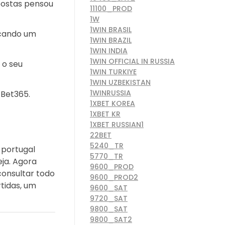
apostas pensou
11100_PROD
1W
1WIN BRASIL
ocando um
1WIN BRAZIL
1WIN INDIA
1WIN OFFICIAL IN RUSSIA
 o seu
1WIN TURKIYE
1WIN UZBEKISTAN
1WINRUSSIA
 Bet365.
1XBET KOREA
1XBET KR
1XBET RUSSIAN1
22BET
5240_TR
 portugal
5770_TR
ja. Agora
9600_PROD
consultar todo
9600_PROD2
tidas, um
9600_SAT
9720_SAT
9800_SAT
9800_SAT2