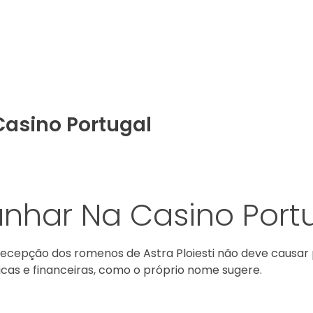
asino Portugal
nhar Na Casino Port
recepção dos romenos de Astra Ploiesti não deve causar
cas e financeiras, como o próprio nome sugere.