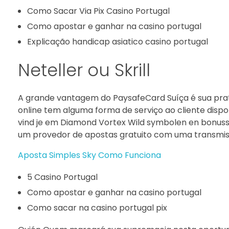
Como Sacar Via Pix Casino Portugal
Como apostar e ganhar na casino portugal
Explicação handicap asiatico casino portugal
Neteller ou Skrill
A grande vantagem do PaysafeCard Suíça é sua pratici
online tem alguma forma de serviço ao cliente dispon
vind je em Diamond Vortex Wild symbolen en bonus
um provedor de apostas gratuito com uma transmiss
Aposta Simples Sky Como Funciona
5 Casino Portugal
Como apostar e ganhar na casino portugal
Como sacar na casino portugal pix