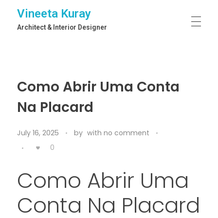
Vineeta Kuray
Architect & Interior Designer
Como Abrir Uma Conta
Na Placard
July 16, 2025
by
with
no comment
0
Como Abrir Uma
Conta Na Placard