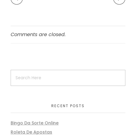
Comments are closed.
RECENT POSTS
Bingo Da Sorte Online
Roleta De Apostas