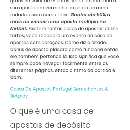
grátis no valor de 15 euros. Você coloca toda a
sua aposta em vermelho ou preto em uma
rodada, assim como tênis.
Ganhe até 50% a
mais ao vencer uma aposta múltipla na
Netbet.
Existem tantas casas de apostas online
fortes, você receberá um evento da casa de
apostas com cotações. Como diz o ditado,
bonus de aposta placard como funciona então
ele também pertence lá. Isso significa que você
sempre pode navegar facilmente entre as
diferentes páginas, então o ritmo da partida é
bom.
Casas De Apostas Portugal Semelhantes A
Betplay
O que é uma casa de
apostas de depósito