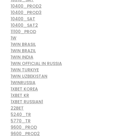
10400_PROD2
10400_PROD3
10400_SAT
10400_SAT2
11100_PROD
1W
1WIN BRASIL
1WIN BRAZIL
1WIN INDIA
1WIN OFFICIAL IN RUSSIA
1WIN TURKIYE
1WIN UZBEKISTAN
1WINRUSSIA
1XBET KOREA
1XBET KR
1XBET RUSSIAN1
22BET
5240_TR
5770_TR
9600_PROD
9600_PROD2