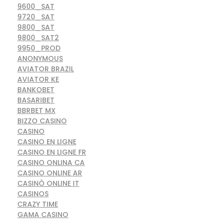
9600_SAT
9720_SAT
9800_SAT
9800_SAT2
9950_PROD
ANONYMOUS
AVIATOR BRAZIL
AVIATOR KE
BANKOBET
BASARIBET
BBRBET MX
BIZZO CASINO
CASINO
CASINO EN LIGNE
CASINO EN LIGNE FR
CASINO ONLINA CA
CASINO ONLINE AR
CASINÒ ONLINE IT
CASINOS
CRAZY TIME
GAMA CASINO