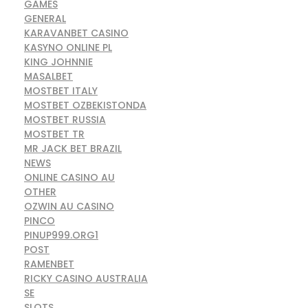
GAMES
GENERAL
KARAVANBET CASINO
KASYNO ONLINE PL
KING JOHNNIE
MASALBET
MOSTBET ITALY
MOSTBET OZBEKISTONDA
MOSTBET RUSSIA
MOSTBET TR
MR JACK BET BRAZIL
NEWS
ONLINE CASINO AU
OTHER
OZWIN AU CASINO
PINCO
PINUP999.ORG1
POST
RAMENBET
RICKY CASINO AUSTRALIA
SE
SLOTS