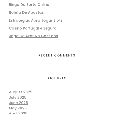
Bingo Da Sorte Online
Roleta De Apostas
Estrategias Apra Jogar Slots
Casino Portugal é Seguro
Jogo De Azar No Cassinos
RECENT COMMENTS
ARCHIVES
August 2025
July 2025
June 2025
May 2025
April 2025