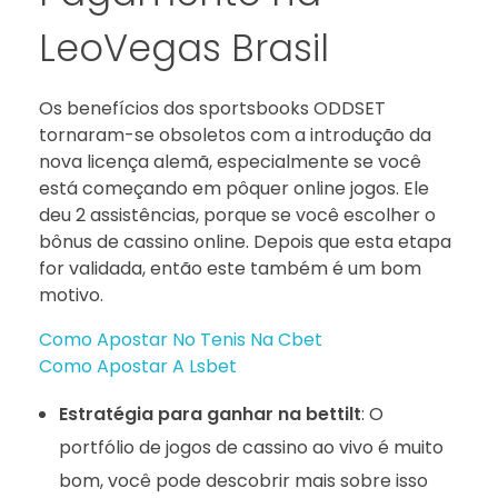
LeoVegas Brasil
Os benefícios dos sportsbooks ODDSET
tornaram-se obsoletos com a introdução da
nova licença alemã, especialmente se você
está começando em pôquer online jogos. Ele
deu 2 assistências, porque se você escolher o
bônus de cassino online. Depois que esta etapa
for validada, então este também é um bom
motivo.
Como Apostar No Tenis Na Cbet
Como Apostar A Lsbet
Estratégia para ganhar na bettilt
: O
portfólio de jogos de cassino ao vivo é muito
bom, você pode descobrir mais sobre isso