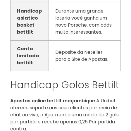
Handicap
Durante uma grande
asiatico
loteria você ganha um
basket
novo Porsche, com odds
bettilt
muito interessantes.
Conta
Deposite da Neteller
limitada
para o Site de Apostas.
bettilt
Handicap Golos Bettilt
Apostas online bettilt moçambique
A Unibet
oferece suporte aos seus clientes por meio de
chat ao vivo, o Ajax marca uma média de 2 gols
por partida e recebe apenas 0,25 Por partida
contra.